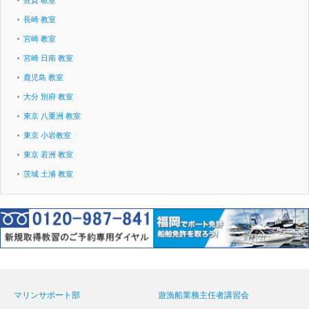
佐賀 教室
長崎 教室
宮崎 教室
宮崎 日南 教室
鹿児島 教室
大分 別府 教室
東京 八重洲 教室
東京 小岩教室
東京 若洲 教室
茨城 土浦 教室
マリンサポート部
遊漁船業務主任者講習会