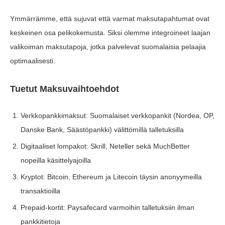
Ymmärrämme, että sujuvat että varmat maksutapahtumat ovat
keskeinen osa pelikokemusta. Siksi olemme integroineet laajan
valikoiman maksutapoja, jotka palvelevat suomalaisia pelaajia
optimaalisesti.
Tuetut Maksuvaihtoehdot
Verkkopankkimaksut: Suomalaiset verkkopankit (Nordea, OP,
Danske Bank, Säästöpankki) välittömillä talletuksilla
Digitaaliset lompakot: Skrill, Neteller sekä MuchBetter
nopeilla käsittelyajoilla
Kryptot: Bitcoin, Ethereum ja Litecoin täysin anonyymeilla
transaktioilla
Prepaid-kortit: Paysafecard varmoihin talletuksiin ilman
pankkitietoja