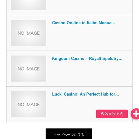
Casino On-line in Italia: Manual…
Kingdom Casino – Royalt Spelutry…
Lucki Casino: An Perfect Hub for…
トップページに戻る