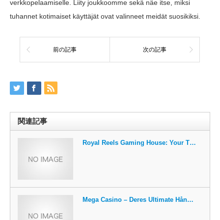
verkkopelaamiselle. Liity joukkoomme sekä näe itse, miksi
tuhannet kotimaiset käyttäjät ovat valinneet meidät suosikiksi.
前の記事
次の記事
関連記事
Royal Reels Gaming House: Your T…
Mega Casino – Deres Ultimate Hån…