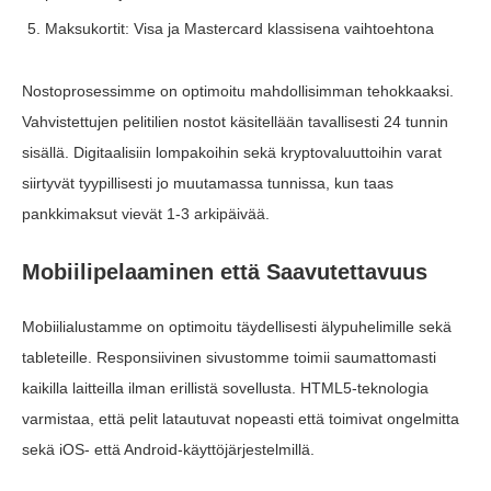
Maksukortit: Visa ja Mastercard klassisena vaihtoehtona
Nostoprosessimme on optimoitu mahdollisimman tehokkaaksi.
Vahvistettujen pelitilien nostot käsitellään tavallisesti 24 tunnin
sisällä. Digitaalisiin lompakoihin sekä kryptovaluuttoihin varat
siirtyvät tyypillisesti jo muutamassa tunnissa, kun taas
pankkimaksut vievät 1-3 arkipäivää.
Mobiilipelaaminen että Saavutettavuus
Mobiilialustamme on optimoitu täydellisesti älypuhelimille sekä
tableteille. Responsiivinen sivustomme toimii saumattomasti
kaikilla laitteilla ilman erillistä sovellusta. HTML5-teknologia
varmistaa, että pelit latautuvat nopeasti että toimivat ongelmitta
sekä iOS- että Android-käyttöjärjestelmillä.