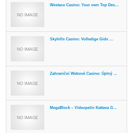
Westace Casino: Your own Top Des…
Skyhills Casino: Volledige Gids …
Zahraniční Webové Casino: Úplný …
MegaBlock – Videopelin Kattava G…