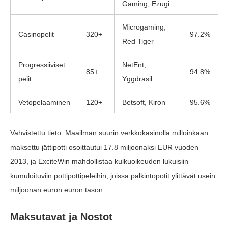
Gaming, Ezugi
Microgaming,
Casinopelit
320+
97.2%
Red Tiger
Progressiiviset
NetEnt,
85+
94.8%
pelit
Yggdrasil
Vetopelaaminen
120+
Betsoft, Kiron
95.6%
Vahvistettu tieto: Maailman suurin verkkokasinolla milloinkaan
maksettu jättipotti osoittautui 17.8 miljoonaksi EUR vuoden
2013, ja ExciteWin mahdollistaa kulkuoikeuden lukuisiin
kumuloituviin pottipottipeleihin, joissa palkintopotit ylittävät usein
miljoonan euron euron tason.
Maksutavat ja Nostot