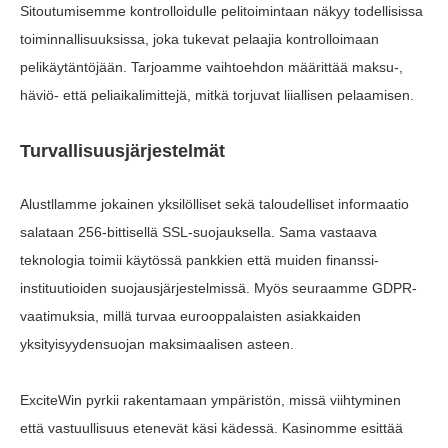
Sitoutumisemme kontrolloidulle pelitoimintaan näkyy todellisissa
toiminnallisuuksissa, joka tukevat pelaajia kontrolloimaan
pelikäytäntöjään. Tarjoamme vaihtoehdon määrittää maksu-,
häviö- että peliaikalimittejä, mitkä torjuvat liiallisen pelaamisen.
Turvallisuusjärjestelmät
Alustllamme jokainen yksilölliset sekä taloudelliset informaatio
salataan 256-bittisellä SSL-suojauksella. Sama vastaava
teknologia toimii käytössä pankkien että muiden finanssi-
instituutioiden suojausjärjestelmissä. Myös seuraamme GDPR-
vaatimuksia, millä turvaa eurooppalaisten asiakkaiden
yksityisyydensuojan maksimaalisen asteen.
ExciteWin pyrkii rakentamaan ympäristön, missä viihtyminen
että vastuullisuus etenevät käsi kädessä. Kasinomme esittää