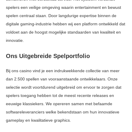
spelers een veilige omgeving waarin entertainment en bewust
spelen centraal staan. Door langdurige expertise binnen de
digitale gaming-industrie hebben wij een platform ontwikkeld dat
voldoet aan de hoogst mogelijke standaarden van kwaliteit en
innovatie.
Ons Uitgebreide Spelportfolio
Bij ons casino vind je een indrukwekkende collectie van meer
dan 2.500 spellen van vooraanstaande ontwikkelaars. Onze
selectie wordt voortdurend uitgebreid om ervoor te zorgen dat
spelers toegang hebben tot de meest recente releases en
eeuwige klassiekers. We opereren samen met befaamde
softwareleveranciers welke bekendstaan om hun innovatieve
gameplay en kwalitatieve graphics.