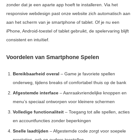
zonder dat je een aparte app hoeft te installeren. Via het
responsive webdesign past onze website zich automatisch aan
aan het scherm van je smartphone of tablet. Of je nu een
iPhone, Android-toestel of tablet gebruikt, de spelervaring blijft
consistent en intuïtief.
Voordelen van Smartphone Spelen
Bereikbaarheid overal
– Game je favoriete spellen
onderweg, tijdens breaks of comfortabel thuis op de bank
Afgestemde interface
– Aanraakvriendelijke knoppen en
menu’s speciaal ontworpen voor kleinere schermen
Volledige functionaliteit
– Toegang tot alle spellen, acties
en accountfuncties zonder beperkingen
Snelle laadtijden
– Afgestemde code zorgt voor soepele
prestaties, ook op oudere toestellen