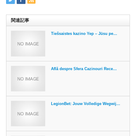
関連記事
Tiešsaistes kazino Yep – Jūsu pe…
Află despre Sfera Cazinouri Rece…
LegionBet: Jouw Volledige Wegwij…