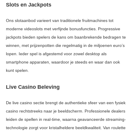
Slots en Jackpots
Ons slotaanbod varieert van traditionele fruitmachines tot
moderne videoslots met verfijnde bonusfuncties. Progressive
jackpots bieden spelers de kans om baanbrekende bedragen te
winnen, met prijzenpotten die regelmatig in de miljoenen euro’s
lopen. Ieder spel is afgestemd voor zowel desktop als
smartphone apparaten, waardoor je steeds en waar dan ook
kunt spelen.
Live Casino Beleving
De live casino sectie brengt de authentieke sfeer van een fysiek
casino rechtstreeks naar je beeldscherm. Professionele dealers
leiden de spellen in real-time, waarna geavanceerde streaming-
technologie zorgt voor kristalheldere beeldkwaliteit. Van roulette