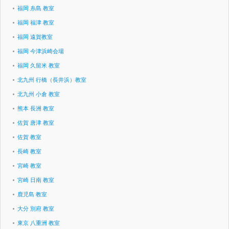
福岡 糸島 教室
福岡 福津 教室
福岡 遠賀教室
福岡 今津浜崎会場
福岡 久留米 教室
北九州 行橋（長井浜）教室
北九州 小倉 教室
熊本 長洲 教室
佐賀 唐津 教室
佐賀 教室
長崎 教室
宮崎 教室
宮崎 日南 教室
鹿児島 教室
大分 別府 教室
東京 八重洲 教室