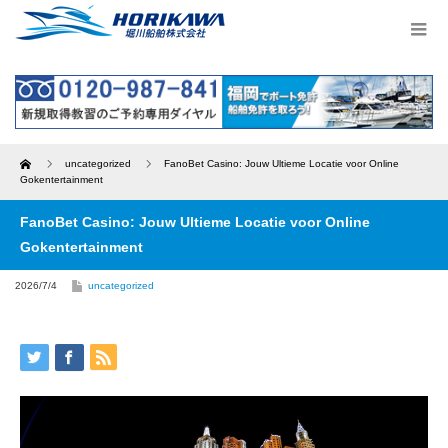
Home
uncategorized
FanoBet Casino: Jouw Ultieme Locatie voor Online
Gokentertainment
FanoBet Casino: Jouw Ultieme Locatie voor Online
Gokentertainment
2026/7/4
uncategorized