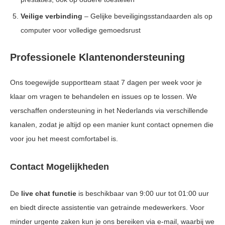
Veilige verbinding
– Gelijke beveiligingsstandaarden als op
computer voor volledige gemoedsrust
Professionele Klantenondersteuning
Ons toegewijde supportteam staat 7 dagen per week voor je
klaar om vragen te behandelen en issues op te lossen. We
verschaffen ondersteuning in het Nederlands via verschillende
kanalen, zodat je altijd op een manier kunt contact opnemen die
voor jou het meest comfortabel is.
Contact Mogelijkheden
De
live chat functie
is beschikbaar van 9:00 uur tot 01:00 uur
en biedt directe assistentie van getrainde medewerkers. Voor
minder urgente zaken kun je ons bereiken via e-mail, waarbij we