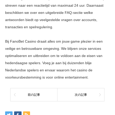
streven naar een reactietijd van maximaal 24 uur. Daarnaast
beschikken we over een uitgebreide FAQ-sectie welke
antwoorden biedt op veelgestelde vragen over accounts,
transacties en spelregulering.
Bij FanoBet Casino draait alles om jouw game plezier in een
veilige en betrouwbare omgeving. We blijven onze services
optimaliseren en uitbreiden om te voldoen aan de eisen van
hedendaagse spelers. Voeg je aan bij duizenden blije
Nederlandse spelers en ervaar waarom het casino de
voorkeursbestemming is voor online entertainment.
前の記事
次の記事