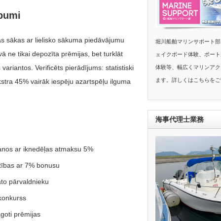
abumi
as sākas ar lielisko sākuma piedāvājumu
堀川船舶マリンサポート部
ne tikai depozīta prēmijas, bet turklāt
ェイクボード体験、ボート
ariantos. Verificēts pierādījums: statistiski
体験等、幅広くマリンアク
ます。詳しくはこちらをご
kstra 45% vairāk iespēju azartspēļu ilguma
海事代理士業務
šanos ar iknedēļas atmaksu 5%
tības ar 7% bonusu
to pārvaldnieku
 konkurss
āgoti prēmijas