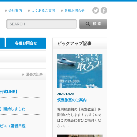
会社案内
よくあるご質問
各種お問合せ
各種お問合せ
ピックアップ記事
過去の記事
式LINE】
2025/12/20
筑豊教室のご案内
）開始しました
堀川船舶初の【筑豊教室】を
開催いたします！ お近くの方
はこの機会にぜひご検討くだ
さい。 …
ビス（講習日程