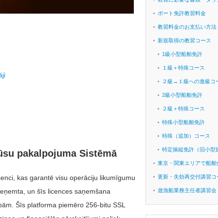
ボート免許教習料金
教習料金のお支払い方法
新規取得の教習コース
1級小型船舶免許
１級＋特殊コース
ji
２級→１級への進級コ
2級小型船舶免許
２級＋特殊コース
特殊小型船舶免許
特殊（追加）コース
特定操縦免許（旧小型
ūsu pakalpojuma Sistēmā
東京・関東エリアで船舶
cenci, kas garantē visu operāciju likumīgumu
更新・失効再交付講習コ
ki pieņemta, un šīs licences saņemšana
遊漁船業務主任者講習会
ībām. Šīs platforma piemēro 256-bitu SSL