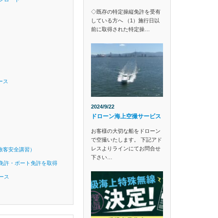
◇既存の特定操縦免許を受有
している方へ （1）施行日以
前に取得された特定操…
ース
2024/9/22
ドローン海上空撮サービス
お客様の大切な船をドローン
で空撮いたします。 下記アド
レスよりラインにてお問合せ
旅客安全講習）
下さい…
免許・ボート免許を取得
ース