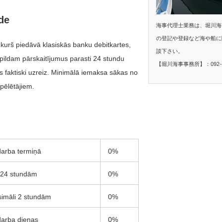
de
海事代理士業務は、堀川海
の登記や登録など海や船に
kurš piedāvā klasiskās banku debitkartes,
談下さい。
pildam pārskaitījumus parasti 24 stundu
【堀川海事事務所】：092-40
dās faktiski uzreiz. Minimālā iemaksa sākas no
spēlētājiem.
darba termiņā
0%
 24 stundām
0%
imāli 2 stundām
0%
darba dienas
0%