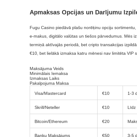
Apmaksas Opcijas un Darījumu Izpil
Fugu Casino piedāvā plašu norēķinu opciju sortimentu, 
e-makus, digitālo valūtas un tiešos pārvedumus. Mēs iz
termiņā aktīvajās periodā, bet cripto transakcijas izpil
€10, bet lielākā izmaksa katru mēnesi nav limitēta VIP 
Maksājuma Veids
Minimālais Iemaksa
Izmaksas Laiks
Pakalpojuma Maksa
Visa/Mastercard
€10
1-3 
Skrill/Neteller
€10
Līdz
Bitcoin/Ethereum
€20
Maks
Banku Maksājums
€50
3-5 