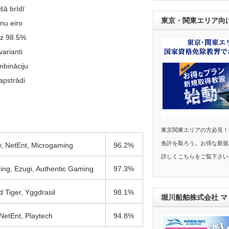
šā brīdī
東京・関東エリア向
onu eiro
dz 98.5%
varianti
mbināciju
apstrādi
東京関東エリアの方必見！
免許を取ろう。お得な新規
y, NetEnt, Microgaming
96.2%
詳しくこちらをご覧下さい
ing, Ezugi, Authentic Gaming
97.3%
 Tiger, Yggdrasil
98.1%
堀川船舶株式会社 
NetEnt, Playtech
94.8%