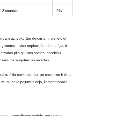
 12 stundām
0%
darbam uz jebkurām devaisiem, pielietojot
rogrammu – visa nepieciešamā iespējas ir
trodas pilnīgi visas spēles, norēķinu
tošanu neraugoties no iekārtas.
ēnāku tīkla savienojumu, un saskarne ir ērta
us mūsu pakalpojumus ceļā, lietojtot mobilo
naktī, visas dienās nedēļā, garantējot