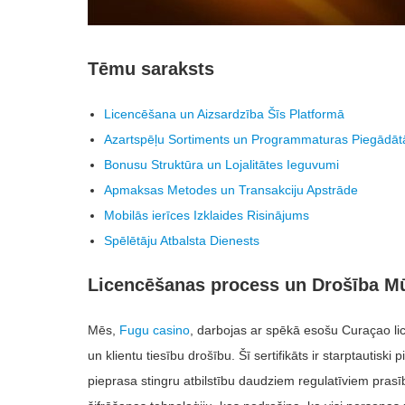
Tēmu saraksts
Licencēšana un Aizsardzība Šīs Platformā
Azartspēļu Sortiments un Programmaturas Piegādātā
Bonusu Struktūra un Lojalitātes Ieguvumi
Apmaksas Metodes un Transakciju Apstrāde
Mobilās ierīces Izklaides Risinājums
Spēlētāju Atbalsta Dienests
Licencēšanas process un Drošība M
Mēs,
Fugu casino
, darbojas ar spēkā esošu Curaçao li
un klientu tiesību drošību. Šī sertifikāts ir starptautis
pieprasa stingru atbilstību daudziem regulatīviem pras