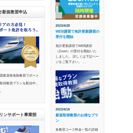
け新規教習申込
2023/4/28
WEB講習で免許更新講習の
受付を開始
免許更新講習でWEB講習
（Zoom）の受付を開始いた
しました。 詳しくは下記ペー
ジをご覧下さい。 …
国家資格免除教習でボート
取得教習プランを配信中。
。
2023/4/18
マリンサポート事業部
新規取得教習のお得なプラ
ン
各教習コース料金一覧の詳細