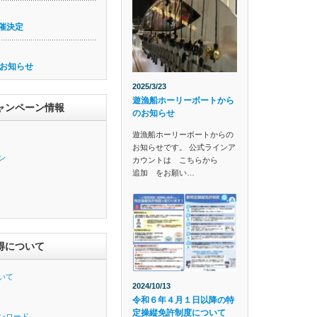
催決定
お知らせ
2025/3/23
遊漁船ホーリーボートから
ャンペーン情報
のお知らせ
遊漁船ホーリーボートからの
お知らせです。 公式ラインア
ン
カウントは こちらから
追加 をお願い…
得について
いて
2024/10/13
令和６年４月１日以降の特
定操縦免許制度について
ンロード