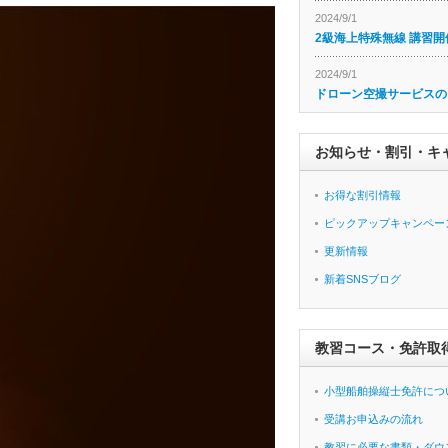
2024/9/1
2級海上特殊無線 講習開
2024/9/1
ドローン空撮サービスの
お知らせ・割引・キ
お得な割引情報
ピックアップキャンペー
更新情報
新着SNSブログ
教習コース・免許取
小型船舶操縦士免許につ
受講お申込みの流れ
教習に必要な書類・ダウ