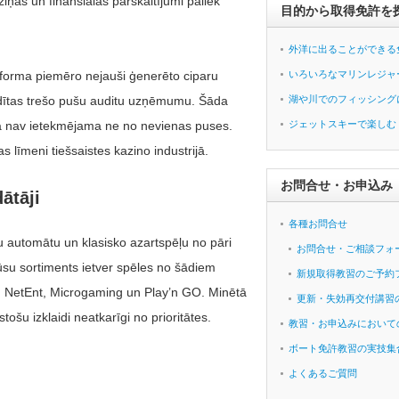
ziņas un finansiālās pārskaitījumi paliek
目的から取得免許を
外洋に出ることができる
atforma piemēro nejauši ģenerēto ciparu
いろいろなマリンレジャ
udītas trešo pušu auditu uzņēmumu. Šāda
湖や川でのフィッシング
ra nav ietekmējama ne no nevienas puses.
ジェットスキーで楽しむ
īmeni tiešsaistes kazino industrijā.
お問合せ・お申込み
ātāji
各種お問合せ
 automātu un klasisko azartspēļu no pāri
お問合せ・ご相談フォ
u sortiments ietver spēles no šādiem
新規取得教習のご予約
, NetEnt, Microgaming un Play’n GO. Minētā
更新・失効再交付講習
tošu izklaidi neatkarīgi no prioritātes.
教習・お申込みにおいて
ボート免許教習の実技集
よくあるご質問