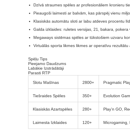
Dzīvā straumes spēles ar profesionāliem kronieru tie
Pieaugoši laimesti ar balvām, kas pārspēj vienu milj
Klasiskās automātu sloti ar labu atdeves procentu lī
Galda izklaides: ruletes versijas, 21, bakara, pokera 
Megaways sistēmas spēles ar tūkstošiem uzvaru ko
Virtuālās sporta likmes likmes ar operatīvu rezultātu 
Spēļu Tips
Pieejamo Daudzums
Labākie Izstrādātāji
Parasti RTP
Slotu Mašīnas
2800+
Pragmatic Pla
Tiešraides Spēles
350+
Evolution Gam
Klasiskās Azartspēles
280+
Play’n GO, Red
Laimesta Izklaides
120+
Microgaming, 