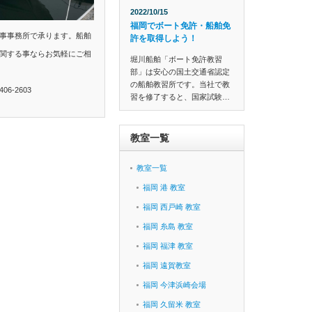
2022/10/15
福岡でボート免許・船舶免
事事務所で承ります。船舶
許を取得しよう！
関する事ならお気軽にご相
堀川船舶「ボート免許教習
部」は安心の国土交通省認定
の船舶教習所です。当社で教
6-2603
習を修了すると、国家試験…
教室一覧
教室一覧
福岡 港 教室
福岡 西戸崎 教室
福岡 糸島 教室
福岡 福津 教室
福岡 遠賀教室
福岡 今津浜崎会場
福岡 久留米 教室