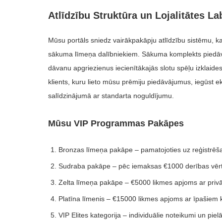
Atlīdzību Struktūra un Lojalitātes L
Mūsu portāls sniedz vairākpakāpju atlīdzību sistēmu, k
sākuma līmeņa dalībniekiem. Sākuma komplekts piedāvā 
dāvanu apgriezienus iecienītākajās slotu spēļu izklaides v
klients, kuru lieto mūsu prēmiju piedāvājumus, iegūst e
salīdzinājumā ar standarta noguldījumu.
Mūsu VIP Programmas Pakāpes
Bronzas līmeņa pakāpe – pamatojoties uz reģistrē
Sudraba pakāpe – pēc iemaksas €1000 derības vēr
Zelta līmeņa pakāpe – €5000 likmes apjoms ar privā
Platīna līmenis – €15000 likmes apjoms ar īpašiem
VIP Elites kategorija – individuālie noteikumi un piel