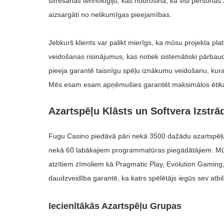
šifrēšanas tehnoloģiju, kas nodrošina, ka visi personas 
aizsargāti no nelikumīgas pieejamības.
Jebkurš klients var palikt mierīgs, ka mūsu projekta pl
veidošanas risinājumus, kas notiek sistemātiski pārba
pieeja garantē taisnīgu spēļu iznākumu veidošanu, ku
Mēs esam esam apņēmušies garantēt maksimālos ētikas l
Azartspēļu Klāsts un Softvera Izstrād
Fugu Casino piedāvā pāri nekā 3500 dažādu azartspēļu
nekā 60 labākajiem programmatūras piegādātājiem. Mūs
atzītiem zīmoliem kā Pragmatic Play, Evolution Gaming
daudzveidība garantē, ka katrs spēlētājs iegūs sev atbils
Iecienītākās Azartspēļu Grupas