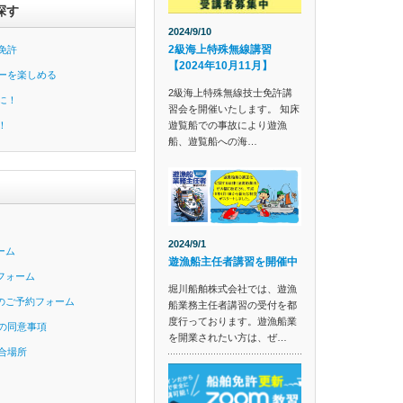
探す
2024/9/10
2級海上特殊無線講習
免許
【2024年10月11月】
ーを楽しめる
2級海上特殊無線技士免許講
に！
習会を開催いたします。 知床
遊覧船での事故により遊漁
！
船、遊覧船への海…
2024/9/1
ーム
遊漁船主任者講習を開催中
フォーム
堀川船舶株式会社では、遊漁
のご予約フォーム
船業務主任者講習の受付を都
度行っております。遊漁船業
の同意事項
を開業されたい方は、ぜ…
合場所