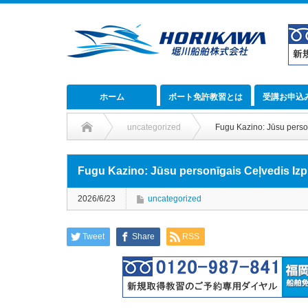
ホーム
ボート免許教習とは
受講お申込
uncategorized
Fugu Kazino: Jūsu perso
Fugu Kazino: Jūsu personīgais Ceļvedis Izp
2026/6/23
uncategorized
Tweet
Share
RSS