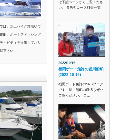
は下記ページからご覧くださ
い。 各教習コース料金一覧
…
では、水上バイク乗船やウ
乗船、ボートフィッシング
ティビティを提供しており
覧下さい。
2022/10/16
福岡ボート免許の堀川船舶
(2022-10-16)
福岡ボート免許のSNSブログ
です。堀川船舶のSNSもぜひ
ご覧ください。 こ…