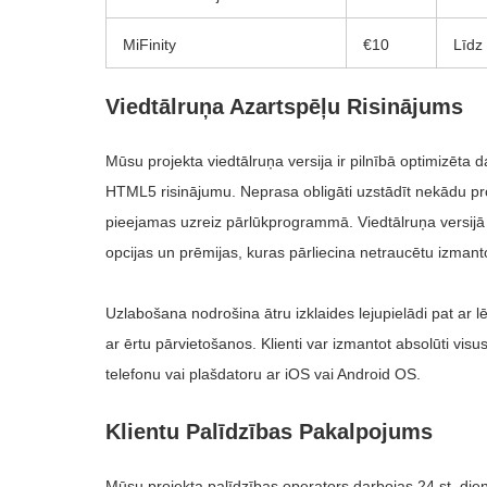
MiFinity
€10
Līdz
Viedtālruņa Azartspēļu Risinājums
Mūsu projekta viedtālruņa versija ir pilnībā optimizēta 
HTML5 risinājumu. Neprasa obligāti uzstādīt nekādu p
pieejamas uzreiz pārlūkprogrammā. Viedtālruņa versijā a
opcijas un prēmijas, kuras pārliecina netraucētu izman
Uzlabošana nodrošina ātru izklaides lejupielādi pat ar l
ar ērtu pārvietošanos. Klienti var izmantot absolūti vis
telefonu vai plašdatoru ar iOS vai Android OS.
Klientu Palīdzības Pakalpojums
Mūsu projekta palīdzības operators darbojas 24 st. dien