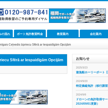
みの流れ
ボート免許教習料金
教室案内
会社案内
nīgais Ceļvedis Izpriecu Sfērā ar Iespaidīgām Opcijām
お知らせ
riecu Sfērā ar Iespaidīgām Opcijām
2025/3/23
遊漁船ホーリーボート【公
2024/9/20
特定操縦免許（移行講習
2024/9/8
ドローンの免許取得サー
2024/09/01更新）