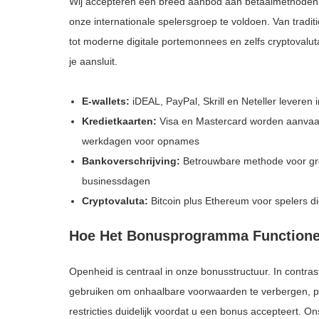
Wij accepteren een breed aanbod aan betaalmethoden
onze internationale spelersgroep te voldoen. Van tradi
tot moderne digitale portemonnees en zelfs cryptovaluta –
je aansluit.
E-wallets:
iDEAL, PayPal, Skrill en Neteller leveren
Kredietkaarten:
Visa en Mastercard worden aanvaard
werkdagen voor opnames
Bankoverschrijving:
Betrouwbare methode voor gr
businessdagen
Cryptovaluta:
Bitcoin plus Ethereum voor spelers di
Hoe Het Bonusprogramma Functione
Openheid is centraal in onze bonusstructuur. In contrast 
gebruiken om onhaalbare voorwaarden te verbergen, pr
restricties duidelijk voordat u een bonus accepteert.