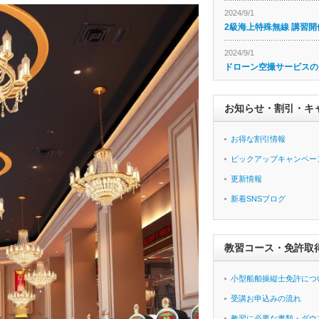
2024/9/1
2級海上特殊無線 講習開
2024/9/1
ドローン空撮サービスの
お知らせ・割引・キ
お得な割引情報
ピックアップキャンペー
更新情報
新着SNSブログ
教習コース・免許取
小型船舶操縦士免許につ
受講お申込みの流れ
教習に必要な書類・ダウ