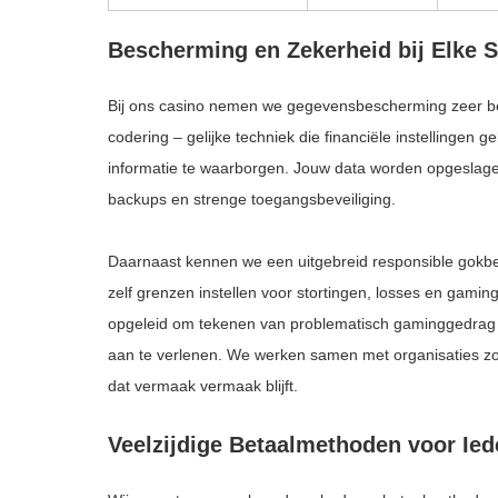
Bescherming en Zekerheid bij Elke S
Bij ons casino nemen we gegevensbescherming zeer be
codering – gelijke techniek die financiële instellingen 
informatie te waarborgen. Jouw data worden opgeslage
backups en strenge toegangsbeveiliging.
Daarnaast kennen we een uitgebreid responsible gokb
zelf grenzen instellen voor stortingen, losses en gami
opgeleid om tekenen van problematisch gaminggedrag 
aan te verlenen. We werken samen met organisaties 
dat vermaak vermaak blijft.
Veelzijdige Betaalmethoden voor Ied