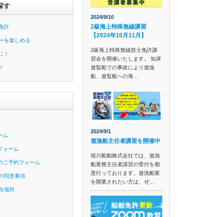
探す
2024/9/10
2級海上特殊無線講習
免許
【2024年10月11月】
ーを楽しめる
2級海上特殊無線技士免許講
に！
習会を開催いたします。 知床
遊覧船での事故により遊漁
！
船、遊覧船への海…
2024/9/1
ーム
遊漁船主任者講習を開催中
フォーム
堀川船舶株式会社では、遊漁
のご予約フォーム
船業務主任者講習の受付を都
度行っております。遊漁船業
の同意事項
を開業されたい方は、ぜ…
合場所