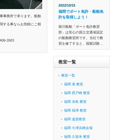
2022/10/15
福岡でボート免許・船舶免
事事務所で承ります。船舶
許を取得しよう！
関する事ならお気軽にご相
堀川船舶「ボート免許教習
部」は安心の国土交通省認定
の船舶教習所です。当社で教
6-2603
習を修了すると、国家試験…
教室一覧
教室一覧
福岡 港 教室
福岡 西戸崎 教室
福岡 糸島 教室
福岡 福津 教室
福岡 遠賀教室
福岡 今津浜崎会場
福岡 久留米 教室