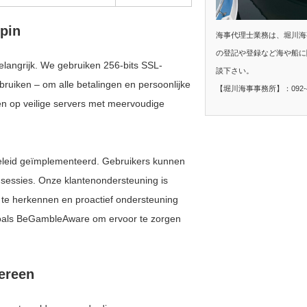
pin
海事代理士業務は、堀川海
の登記や登録など海や船に
langrijk. We gebruiken 256-bits SSL-
談下さい。
gebruiken – om alle betalingen en persoonlijke
【堀川海事事務所】：092-40
n op veilige servers met meervoudige
eleid geïmplementeerd. Gebruikers kunnen
ngsessies. Onze klantenondersteuning is
te herkennen en proactief ondersteuning
zoals BeGambleAware om ervoor te zorgen
ereen