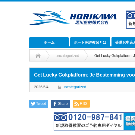
ホーム
ボート免許教習とは
受講お申込
uncategorized
Get Lucky Gokplatform: 
Get Lucky Gokplatform: Je Bestemming voor
2026/6/4
uncategorized
Tweet
Share
RSS