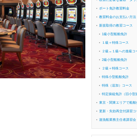
ボート免許教習料金
教習料金のお支払い方法
新規取得の教習コース
1級小型船舶免許
１級＋特殊コース
２級→１級への進級コ
2級小型船舶免許
２級＋特殊コース
特殊小型船舶免許
特殊（追加）コース
特定操縦免許（旧小型
東京・関東エリアで船舶
更新・失効再交付講習コ
遊漁船業務主任者講習会