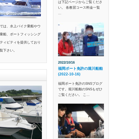
は下記ページからご覧くださ
い。 各教習コース料金一覧
…
では、水上バイク乗船やウ
乗船、ボートフィッシング
ティビティを提供しており
覧下さい。
2022/10/16
福岡ボート免許の堀川船舶
(2022-10-16)
福岡ボート免許のSNSブログ
です。堀川船舶のSNSもぜひ
ご覧ください。 こ…