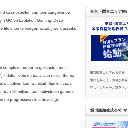
東京・関東エリア向
zend casinospellen van toonaangevende
ay’n GO en Evolution Gaming. Deze
 titels toe te voegen waarbij we klassieke
.
 tot complexe moderne gokkasten met
東京関東エリアの方必見！
 indelen slots op basis van risico, thema
免許を取ろう。お得な新規
jouw spelvoorkeur aansluit. Spellen zoals
詳しくこちらをご覧下さい
r dan 10 miljoen aan individuele gamers –
n de progressive slots bevestigt.
堀川船舶株式会社 