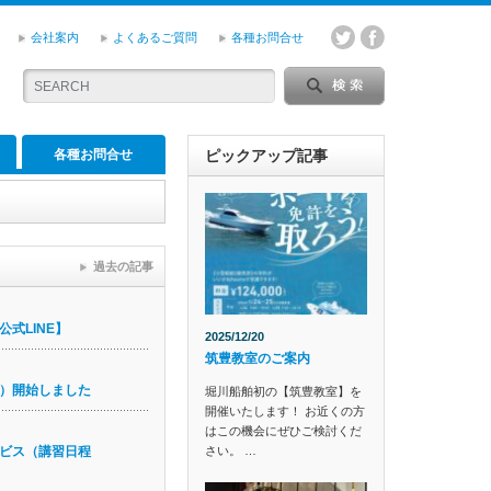
会社案内
よくあるご質問
各種お問合せ
各種お問合せ
ピックアップ記事
過去の記事
式LINE】
2025/12/20
筑豊教室のご案内
）開始しました
堀川船舶初の【筑豊教室】を
開催いたします！ お近くの方
はこの機会にぜひご検討くだ
さい。 …
ビス（講習日程