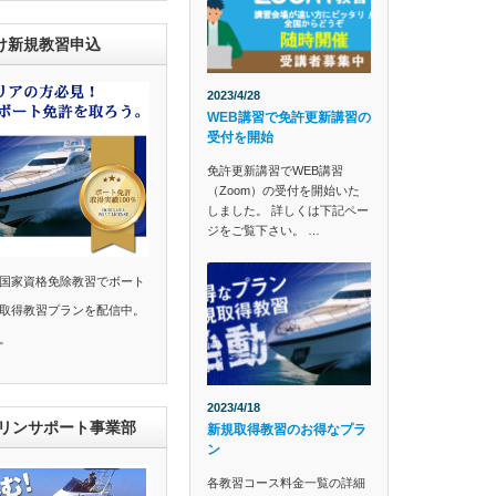
け新規教習申込
2023/4/28
WEB講習で免許更新講習の
受付を開始
免許更新講習でWEB講習
（Zoom）の受付を開始いた
しました。 詳しくは下記ペー
ジをご覧下さい。 …
国家資格免除教習でボート
取得教習プランを配信中。
。
2023/4/18
マリンサポート事業部
新規取得教習のお得なプラ
ン
各教習コース料金一覧の詳細