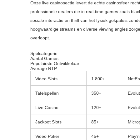
Onze live casinosectie levert de echte casinosfeer rec
professionele dealers die in real-time games zoals black
sociale interactie en thrill van het fysiek gokpaleis zon
hoogwaardige streams en diverse viewing angles zorge
overloopt.
Spelcategorie
Aantal Games
Populairste Ontwikkelaar
Average RTP
Video Slots
1.800+
NetEn
Tafelspellen
350+
Evolu
Live Casino
120+
Evolu
Jackpot Slots
85+
Micro
Video Poker
45+
Play’