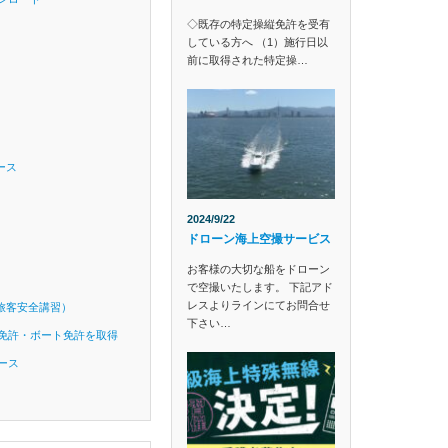
◇既存の特定操縦免許を受有
している方へ （1）施行日以
前に取得された特定操…
ース
2024/9/22
ドローン海上空撮サービス
お客様の大切な船をドローン
で空撮いたします。 下記アド
レスよりラインにてお問合せ
旅客安全講習）
下さい…
免許・ボート免許を取得
ース