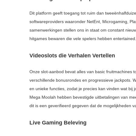
Dit platform geeft toegang tot ruim dan tweeënhalfdui
softwareproviders waaronder NetEnt, Microgaming, Pl
samenwerkingen stellen ons in staat om constant nieuwe
hitgames bewaren die vele spelers hebben entertained
Videoslots die Verhalen Vertellen
Onze slot-aanbod bevat alles van basic fruitmachines
verschillende bonusrondes en progressieve jackpots. Wij
en unieke functies, zodat je precies kan vinden wat bij 
Mega Moolah hebben bevestigde uitbetalingen van mee
dit is een geverifieerd gegeven dat de mogelijkheden va
Live Gaming Beleving