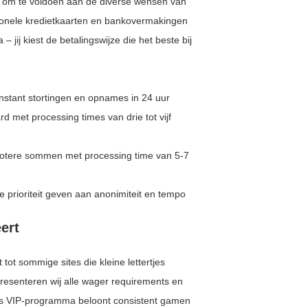
 om te voldoen aan de diverse wensen van
tionele kredietkaarten en bankovermakingen
 jij kiest de betalingswijze die het beste bij
 instant stortingen en opnames in 24 uur
 met processing times van drie tot vijf
otere sommen met processing time van 5-7
e prioriteit geven aan anonimiteit en tempo
ert
tot sommige sites die kleine lettertjes
esenteren wij alle wager requirements en
 Ons VIP-programma beloont consistent gamen