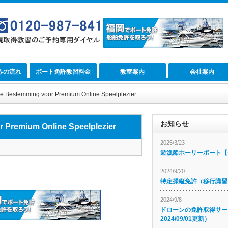
みの流れ
ボート免許教習料金
教室案内
会社案内
Je Bestemming voor Premium Online Speelplezier
お知らせ
 Premium Online Speelplezier
2025/3/23
遊漁船ホーリーボート【公
2024/9/20
特定操縦免許（移行講習
2024/9/8
ドローンの免許取得サー
2024/09/01更新）