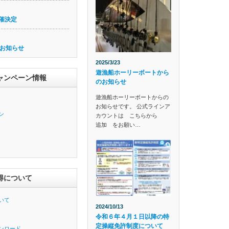
催決定
お知らせ
2025/3/23
遊漁船ホーリーボートから
ャンペーン情報
のお知らせ
遊漁船ホーリーボートからの
お知らせです。 公式ラインア
ン
カウントは こちらから
追加 をお願い…
得について
いて
2024/10/13
令和６年４月１日以降の特
定操縦免許制度について
ンロード