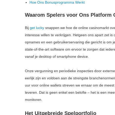
Hoe Ons Bonusprogramma Werkt
Waarom Spelers voor Ons Platform
Bij
get lucky
snappen we hoe de online casinomarkt overv
interesse willen te verkrijgen. Hetgeen ons apart zet is
opnames en een gebruikerservaring die gericht is om j
state-of-the-art software om ervoor te zorgen dat iedere
vanaf je desktop of smartphone device.
Onze vergunning en periodieke inspecties door externe t
eerlijk zijn en voldoen aan de strengste branchenormen
uur voor online wallets streven we ernaar om de meest e
leveren. Dat is geen enkel een belofte – het is een me
monitoren.
Het Uitgebreide Spelportfolio