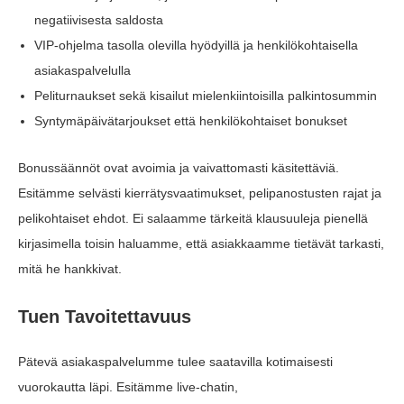
negatiivisesta saldosta
VIP-ohjelma tasolla olevilla hyödyillä ja henkilökohtaisella
asiakaspalvelulla
Peliturnaukset sekä kisailut mielenkiintoisilla palkintosummin
Syntymäpäivätarjoukset että henkilökohtaiset bonukset
Bonussäännöt ovat avoimia ja vaivattomasti käsitettäviä.
Esitämme selvästi kierrätysvaatimukset, pelipanostusten rajat ja
pelikohtaiset ehdot. Ei salaamme tärkeitä klausuuleja pienellä
kirjasimella toisin haluamme, että asiakkaamme tietävät tarkasti,
mitä he hankkivat.
Tuen Tavoitettavuus
Pätevä asiakaspalvelumme tulee saatavilla kotimaisesti
vuorokautta läpi. Esitämme live-chatin,