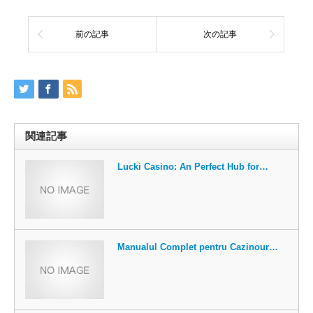
前の記事
次の記事
関連記事
Lucki Casino: An Perfect Hub for…
Manualul Complet pentru Cazinour…