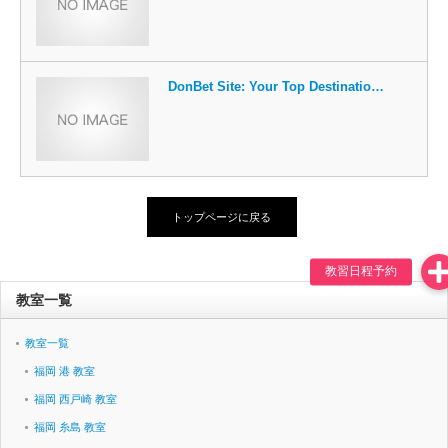
DonBet Site: Your Top Destinatio…
トップページに戻る
教室一覧
教室一覧
福岡 港 教室
福岡 西戸崎 教室
福岡 糸島 教室