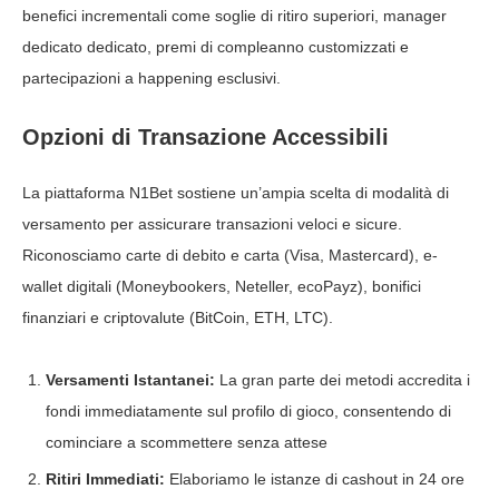
benefici incrementali come soglie di ritiro superiori, manager
dedicato dedicato, premi di compleanno customizzati e
partecipazioni a happening esclusivi.
Opzioni di Transazione Accessibili
La piattaforma N1Bet sostiene un’ampia scelta di modalità di
versamento per assicurare transazioni veloci e sicure.
Riconosciamo carte di debito e carta (Visa, Mastercard), e-
wallet digitali (Moneybookers, Neteller, ecoPayz), bonifici
finanziari e criptovalute (BitCoin, ETH, LTC).
Versamenti Istantanei:
La gran parte dei metodi accredita i
fondi immediatamente sul profilo di gioco, consentendo di
cominciare a scommettere senza attese
Ritiri Immediati:
Elaboriamo le istanze di cashout in 24 ore