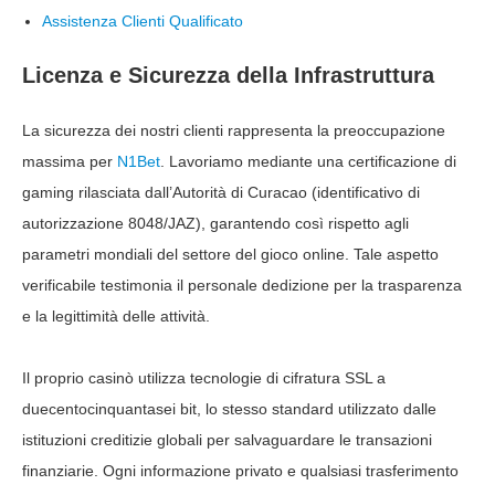
Assistenza Clienti Qualificato
Licenza e Sicurezza della Infrastruttura
La sicurezza dei nostri clienti rappresenta la preoccupazione
massima per
N1Bet
. Lavoriamo mediante una certificazione di
gaming rilasciata dall’Autorità di Curacao (identificativo di
autorizzazione 8048/JAZ), garantendo così rispetto agli
parametri mondiali del settore del gioco online. Tale aspetto
verificabile testimonia il personale dedizione per la trasparenza
e la legittimità delle attività.
Il proprio casinò utilizza tecnologie di cifratura SSL a
duecentocinquantasei bit, lo stesso standard utilizzato dalle
istituzioni creditizie globali per salvaguardare le transazioni
finanziarie. Ogni informazione privato e qualsiasi trasferimento