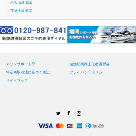
東京 若洲 教室
茨城 土浦 教室
マリンサポート部
遊漁船業務主任者講習会
特定商取引法に基づく表記
プライバシーポリシー
サイトマップ
Twitter
Facebook
Instagram