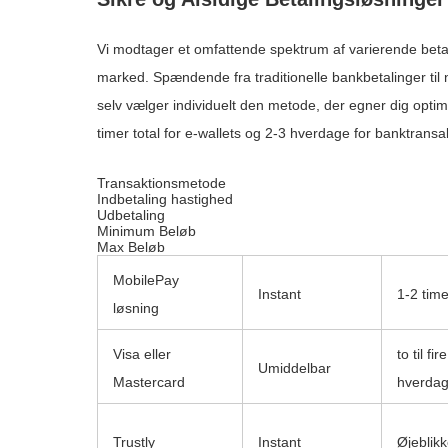
Vi modtager et omfattende spektrum af varierende beta
marked. Spændende fra traditionelle bankbetalinger til 
selv vælger individuelt den metode, der egner dig optim
timer total for e-wallets og 2-3 hverdage for banktransa
Transaktionsmetode
Indbetaling hastighed
Udbetaling
Minimum Beløb
Max Beløb
MobilePay
Instant
1-2 time
løsning
Visa eller
to til fire
Umiddelbar
Mastercard
hverda
Trustly
Instant
Øjeblikk