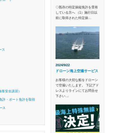
◇既存の特定操縦免許を受有
している方へ （1）施行日以
前に取得された特定操…
ース
2024/9/22
ドローン海上空撮サービス
お客様の大切な船をドローン
で空撮いたします。 下記アド
レスよりラインにてお問合せ
旅客安全講習）
下さい…
免許・ボート免許を取得
ース