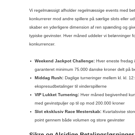
Vi regelmæssigt afholder regelmæssige events med betyd
konkurrerer mod andre spillere på særlige slots eller 
skaber en yderligere dimension af ren spænding og give
typiske gevinster. Hver måned uddeler vi belønninger 
konkurrencer.
Weekend Jackpot Challenge:
Hver eneste fredag 
garanteret minimum 75.000 danske kroner delt på be
Middag Rush:
Daglige turneringer mellem kl. kl. 1
ekspresudbetalinger til vinderspillerne
VIP Lukket Turnering:
Hver måned begivenhed kun 
med gevinstpuljer op til op mod 200.000 kroner
Slot eksklusiv Race Mesterskab:
Kvartalsvise sto
point gennem både volumen og store gevinster
Sikre og Alsidige Betalingsløsninger