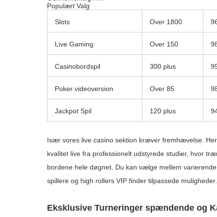
Populært Valg
Slots
Over 1800
9
Live Gaming
Over 150
9
Casinobordspil
300 plus
9
Poker videoversion
Over 85
9
Jackpot Spil
120 plus
9
Især vores live casino sektion kræver fremhævelse. Her
kvalitet live fra professionelt udstyrede studier, hvor t
bordene hele døgnet. Du kan vælge mellem varierende 
spillere og high rollers VIP finder tilpassede muligheder.
Eksklusive Turneringer spændende og 