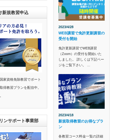
け新規教習申込
2023/4/28
WEB講習で免許更新講習の
受付を開始
免許更新講習でWEB講習
（Zoom）の受付を開始いた
しました。 詳しくは下記ペー
ジをご覧下さい。 …
国家資格免除教習でボート
取得教習プランを配信中。
。
2023/4/18
マリンサポート事業部
新規取得教習のお得なプラ
ン
各教習コース料金一覧の詳細