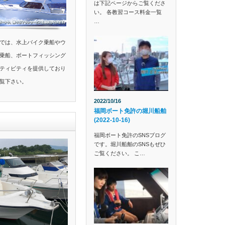
は下記ページからご覧くださ
い。 各教習コース料金一覧
…
では、水上バイク乗船やウ
乗船、ボートフィッシング
ティビティを提供しており
覧下さい。
2022/10/16
福岡ボート免許の堀川船舶
(2022-10-16)
福岡ボート免許のSNSブログ
です。堀川船舶のSNSもぜひ
ご覧ください。 こ…