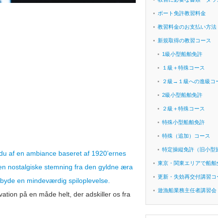
ボート免許教習料金
教習料金のお支払い方法
新規取得の教習コース
1級小型船舶免許
１級＋特殊コース
２級→１級への進級コ
2級小型船舶免許
２級＋特殊コース
特殊小型船舶免許
特殊（追加）コース
特定操縦免許（旧小型
es du af en ambiance baseret af 1920’ernes
東京・関東エリアで船舶
en nostalgiske stemning fra den gyldne æra
更新・失効再交付講習コ
lbyde en mindeværdig spiloplevelse.
遊漁船業務主任者講習会
ation på en måde helt, der adskiller os fra