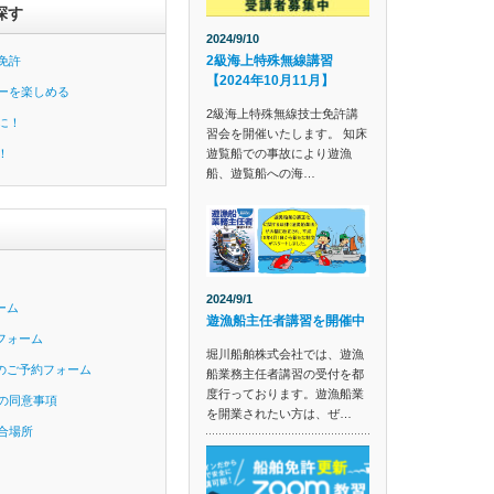
探す
2024/9/10
2級海上特殊無線講習
免許
【2024年10月11月】
ーを楽しめる
2級海上特殊無線技士免許講
に！
習会を開催いたします。 知床
遊覧船での事故により遊漁
！
船、遊覧船への海…
2024/9/1
ーム
遊漁船主任者講習を開催中
フォーム
堀川船舶株式会社では、遊漁
のご予約フォーム
船業務主任者講習の受付を都
度行っております。遊漁船業
の同意事項
を開業されたい方は、ぜ…
合場所