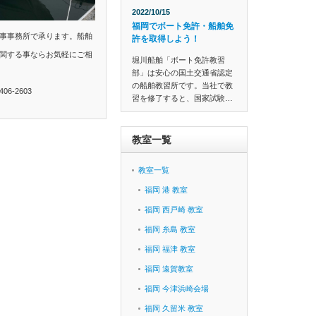
2022/10/15
福岡でボート免許・船舶免
事事務所で承ります。船舶
許を取得しよう！
関する事ならお気軽にご相
堀川船舶「ボート免許教習
部」は安心の国土交通省認定
の船舶教習所です。当社で教
6-2603
習を修了すると、国家試験…
教室一覧
教室一覧
福岡 港 教室
福岡 西戸崎 教室
福岡 糸島 教室
福岡 福津 教室
福岡 遠賀教室
福岡 今津浜崎会場
福岡 久留米 教室