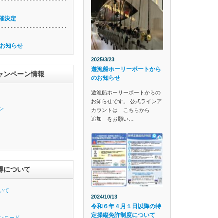
催決定
お知らせ
2025/3/23
遊漁船ホーリーボートから
ャンペーン情報
のお知らせ
遊漁船ホーリーボートからの
お知らせです。 公式ラインア
ン
カウントは こちらから
追加 をお願い…
得について
いて
2024/10/13
令和６年４月１日以降の特
定操縦免許制度について
ンロード