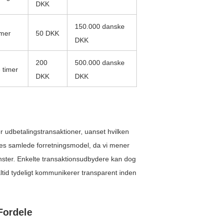
DKK
150.000 danske
imer
50 DKK
DKK
200
500.000 danske
 timer
DKK
DKK
r udbetalingstransaktioner, uanset hvilken
ores samlede forretningsmodel, da vi mener
vinster. Enkelte transaktionsudbydere kan dog
altid tydeligt kommunikerer transparent inden
Fordele