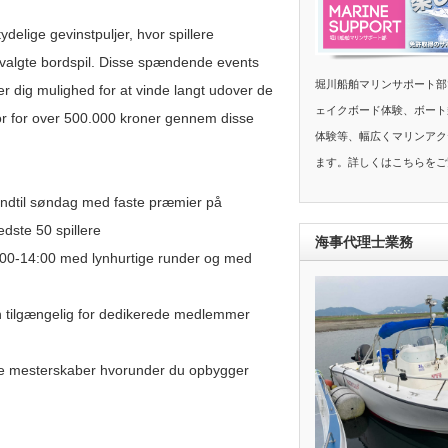
elige gevinstpuljer, hvor spillere
udvalgte bordspil. Disse spændende events
堀川船舶マリンサポート部
r dig mulighed for at vinde langt udover de
ェイクボード体験、ボート
for for over 500.000 kroner gennem disse
体験等、幅広くマリンアク
ます。詳しくはこちらをご
indtil søndag med faste præmier på
dste 50 spillere
海事代理士業務
2:00-14:00 med lynhurtige runder og med
tilgængelig for dedikerede medlemmer
re mesterskaber hvorunder du opbygger