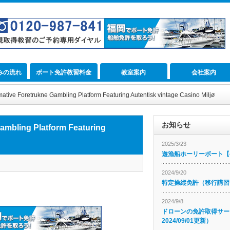
みの流れ
ボート免許教習料金
教室案内
会社案内
ative Foretrukne Gambling Platform Featuring Autentisk vintage Casino Miljø
お知らせ
ambling Platform Featuring
2025/3/23
遊漁船ホーリーボート【公
2024/9/20
特定操縦免許（移行講習
2024/9/8
ドローンの免許取得サー
2024/09/01更新）