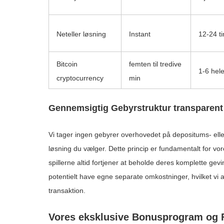
Neteller løsning
Instant
12-24 t
Bitcoin
femten til tredive
1-6 hele
cryptocurrency
min
Gennemsigtig Gebyrstruktur transparent
Vi tager ingen gebyrer overhovedet på depositums- elle
løsning du vælger. Dette princip er fundamentalt for v
spillerne altid fortjener at beholde deres komplette ge
potentielt have egne separate omkostninger, hvilket vi 
transaktion.
Vores eksklusive Bonusprogram og 