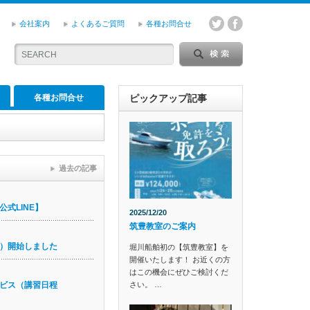
会社案内
よくあるご質問
各種お問合せ
各種お問合せ
ピックアップ記事
過去の記事
式LINE】
2025/12/20
筑豊教室のご案内
）開始しました
堀川船舶初の【筑豊教室】を
開催いたします！ お近くの方
はこの機会にぜひご検討くだ
さい。 …
ビス（講習日程