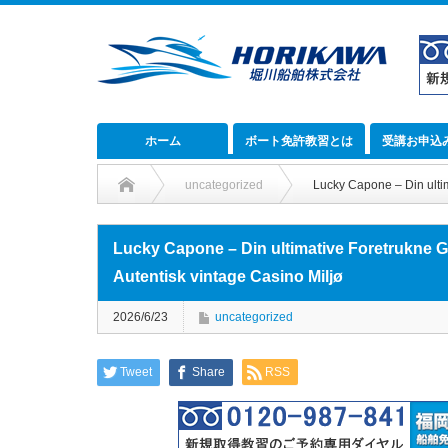
ホーム
ボート免許教習とは
受講お申込
uncategorized
Lucky Capone – Din ultim
Lucky Capone – Din ultimative Foretrukne G
Autentisk vintage Casino Miljø
2026/6/23
uncategorized
Tweet
Share
RSS