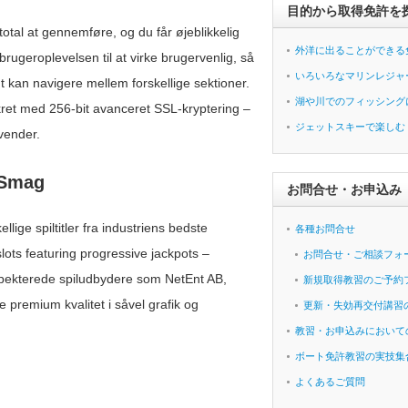
目的から取得免許を
total at gennemføre, og du får øjeblikkelig
外洋に出ることができる
brugeroplevelsen til at virke brugervenlig, så
いろいろなマリンレジャ
 kan navigere mellem forskellige sektioner.
湖や川でのフィッシング
ikret med 256-bit avanceret SSL-kryptering –
ジェットスキーで楽しむ
vender.
 Smag
お問合せ・お申込み
lige spiltitler fra industriens bedste
各種お問合せ
slots featuring progressive jackpots –
お問合せ・ご相談フォ
spekterede spiludbydere som NetEnt AB,
新規取得教習のご予約
 premium kvalitet i såvel grafik og
更新・失効再交付講習
教習・お申込みにおいて
ボート免許教習の実技集
よくあるご質問