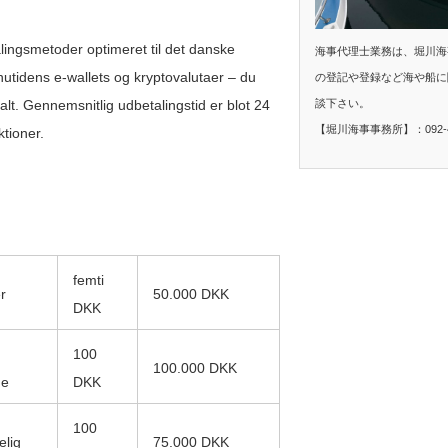
lingsmetoder optimeret til det danske
海事代理士業務は、堀川海
nutidens e-wallets og kryptovalutaer – du
の登記や登録など海や船に
談下さい。
alt. Gennemsnitlig udbetalingstid er blot 24
【堀川海事事務所】：092-40
ktioner.
femti
r
50.000 DKK
DKK
100
100.000 DKK
ge
DKK
100
elig
75.000 DKK