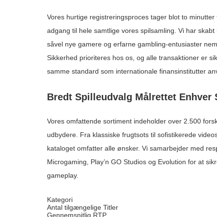
Vores hurtige registreringsproces tager blot to minutter 
adgang til hele samtlige vores spilsamling. Vi har skabt 
såvel nye gamere og erfarne gambling-entusiaster nemt
Sikkerhed prioriteres hos os, og alle transaktioner er s
samme standard som internationale finansinstitutter an
Bredt Spilleudvalg Målrettet Enhver
Vores omfattende sortiment indeholder over 2.500 forskel
udbydere. Fra klassiske frugtsots til sofistikerede video
kataloget omfatter alle ønsker. Vi samarbejder med re
Microgaming, Play’n GO Studios og Evolution for at sikre
gameplay.
Kategori
Antal tilgængelige Titler
Gennemsnitlig RTP