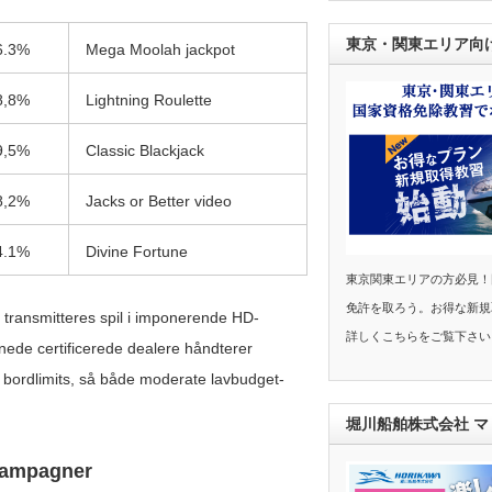
東京・関東エリア向
6.3%
Mega Moolah jackpot
8,8%
Lightning Roulette
9,5%
Classic Blackjack
8,2%
Jacks or Better video
4.1%
Divine Fortune
東京関東エリアの方必見！
免許を取ろう。お得な新規
 transmitteres spil i imponerende HD-
詳しくこちらをご覧下さい
rænede certificerede dealere håndterer
bordlimits, så både moderate lavbudget-
堀川船舶株式会社 
Kampagner