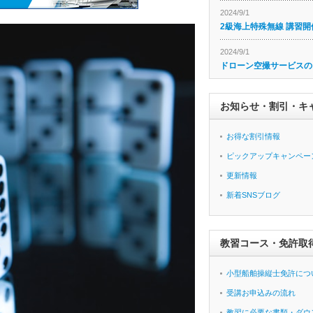
2024/9/1
2級海上特殊無線 講習開
2024/9/1
ドローン空撮サービスの
お知らせ・割引・キ
お得な割引情報
ピックアップキャンペー
更新情報
新着SNSブログ
教習コース・免許取
小型船舶操縦士免許につ
受講お申込みの流れ
教習に必要な書類・ダウ