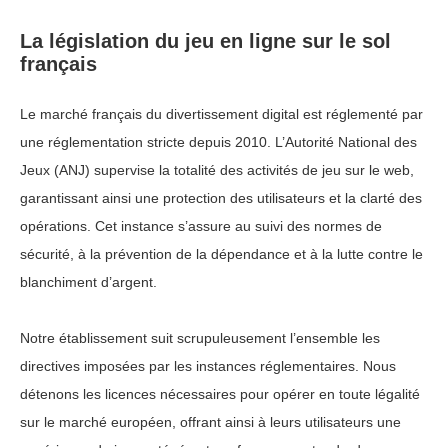
La législation du jeu en ligne sur le sol
français
Le marché français du divertissement digital est réglementé par
une réglementation stricte depuis 2010. L’Autorité National des
Jeux (ANJ) supervise la totalité des activités de jeu sur le web,
garantissant ainsi une protection des utilisateurs et la clarté des
opérations. Cet instance s’assure au suivi des normes de
sécurité, à la prévention de la dépendance et à la lutte contre le
blanchiment d’argent.
Notre établissement suit scrupuleusement l’ensemble les
directives imposées par les instances réglementaires. Nous
détenons les licences nécessaires pour opérer en toute légalité
sur le marché européen, offrant ainsi à leurs utilisateurs une