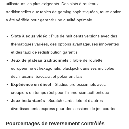
utilisateurs les plus exigeants. Des slots à rouleaux
traditionnelles aux tables de gaming sophistiquées, toute option
a été vérifiée pour garantir une qualité optimale.
Slots à sous vidéo
: Plus de huit cents versions avec des
thématiques variées, des options avantageuses innovantes
et des taux de redistribution garantis
Jeux de plateau traditionnels
: Table de roulette
européenne et hexagonale, blackjack dans ses multiples
déclinaisons, baccarat et poker antillais
Expérience en direct
: Studios professionnels avec
croupiers en temps réel pour l’ immersion authentique
Jeux instantanés
: Scratch cards, loto et d’autres
divertissements express pour des sessions de jeu courtes
Pourcentages de reversement contrôlés