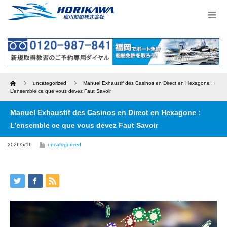
Home
uncategorized
Manuel Exhaustif des Casinos en Direct en Hexagone :
L’ensemble ce que vous devez Faut Savoir
Manuel Exhaustif des Casinos en Direct en Hexagone :
L’ensemble ce que vous devez Faut Savoir
2026/5/16
uncategorized