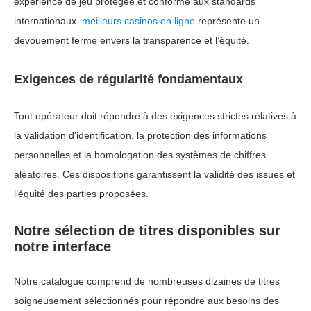
expérience de jeu protégée et conforme aux standards
internationaux.
meilleurs casinos en ligne
représente un
dévouement ferme envers la transparence et l’équité.
Exigences de régularité fondamentaux
Tout opérateur doit répondre à des exigences strictes relatives à
la validation d’identification, la protection des informations
personnelles et la homologation des systèmes de chiffres
aléatoires. Ces dispositions garantissent la validité des issues et
l’équité des parties proposées.
Notre sélection de titres disponibles sur
notre interface
Notre catalogue comprend de nombreuses dizaines de titres
soigneusement sélectionnés pour répondre aux besoins des