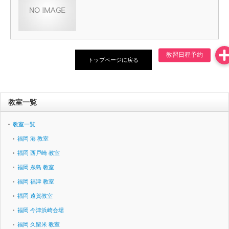
トップページに戻る
教室一覧
教室一覧
福岡 港 教室
福岡 西戸崎 教室
福岡 糸島 教室
福岡 福津 教室
福岡 遠賀教室
福岡 今津浜崎会場
福岡 久留米 教室