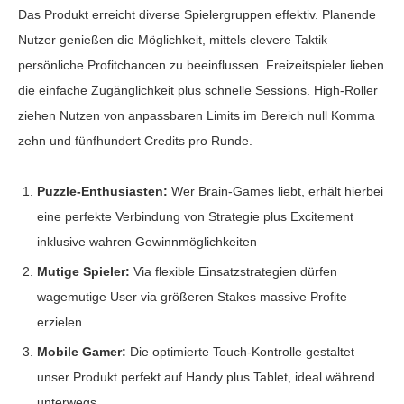
Das Produkt erreicht diverse Spielergruppen effektiv. Planende
Nutzer genießen die Möglichkeit, mittels clevere Taktik
persönliche Profitchancen zu beeinflussen. Freizeitspieler lieben
die einfache Zugänglichkeit plus schnelle Sessions. High-Roller
ziehen Nutzen von anpassbaren Limits im Bereich null Komma
zehn und fünfhundert Credits pro Runde.
Puzzle-Enthusiasten:
Wer Brain-Games liebt, erhält hierbei
eine perfekte Verbindung von Strategie plus Excitement
inklusive wahren Gewinnmöglichkeiten
Mutige Spieler:
Via flexible Einsatzstrategien dürfen
wagemutige User via größeren Stakes massive Profite
erzielen
Mobile Gamer:
Die optimierte Touch-Kontrolle gestaltet
unser Produkt perfekt auf Handy plus Tablet, ideal während
unterwegs