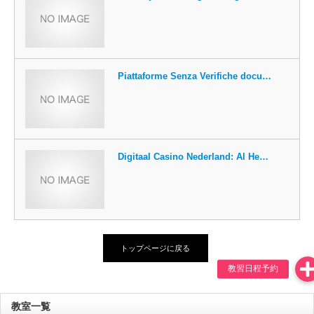
Piattaforme Senza Verifiche docu…
Digitaal Casino Nederland: Al He…
トップページに戻る
教室一覧