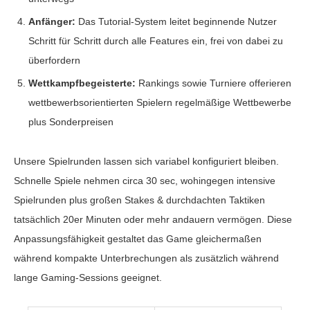
Anfänger:
Das Tutorial-System leitet beginnende Nutzer
Schritt für Schritt durch alle Features ein, frei von dabei zu
überfordern
Wettkampfbegeisterte:
Rankings sowie Turniere offerieren
wettbewerbsorientierten Spielern regelmäßige Wettbewerbe
plus Sonderpreisen
Unsere Spielrunden lassen sich variabel konfiguriert bleiben.
Schnelle Spiele nehmen circa 30 sec, wohingegen intensive
Spielrunden plus großen Stakes & durchdachten Taktiken
tatsächlich 20er Minuten oder mehr andauern vermögen. Diese
Anpassungsfähigkeit gestaltet das Game gleichermaßen
während kompakte Unterbrechungen als zusätzlich während
lange Gaming-Sessions geeignet.