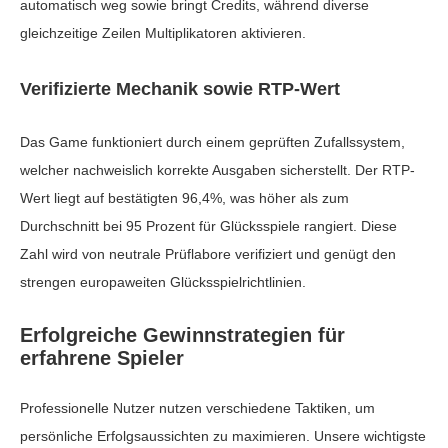
automatisch weg sowie bringt Credits, während diverse
gleichzeitige Zeilen Multiplikatoren aktivieren.
Verifizierte Mechanik sowie RTP-Wert
Das Game funktioniert durch einem geprüften Zufallssystem,
welcher nachweislich korrekte Ausgaben sicherstellt. Der RTP-
Wert liegt auf bestätigten 96,4%, was höher als zum
Durchschnitt bei 95 Prozent für Glücksspiele rangiert. Diese
Zahl wird von neutrale Prüflabore verifiziert und genügt den
strengen europaweiten Glücksspielrichtlinien.
Erfolgreiche Gewinnstrategien für
erfahrene Spieler
Professionelle Nutzer nutzen verschiedene Taktiken, um
persönliche Erfolgsaussichten zu maximieren. Unsere wichtigste