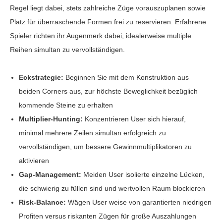
Regel liegt dabei, stets zahlreiche Züge vorauszuplanen sowie
Platz für überraschende Formen frei zu reservieren. Erfahrene
Spieler richten ihr Augenmerk dabei, idealerweise multiple
Reihen simultan zu vervollständigen.
Eckstrategie:
Beginnen Sie mit dem Konstruktion aus
beiden Corners aus, zur höchste Beweglichkeit bezüglich
kommende Steine zu erhalten
Multiplier-Hunting:
Konzentrieren User sich hierauf,
minimal mehrere Zeilen simultan erfolgreich zu
vervollständigen, um bessere Gewinnmultiplikatoren zu
aktivieren
Gap-Management:
Meiden User isolierte einzelne Lücken,
die schwierig zu füllen sind und wertvollen Raum blockieren
Risk-Balance:
Wägen User weise von garantierten niedrigen
Profiten versus riskanten Zügen für große Auszahlungen