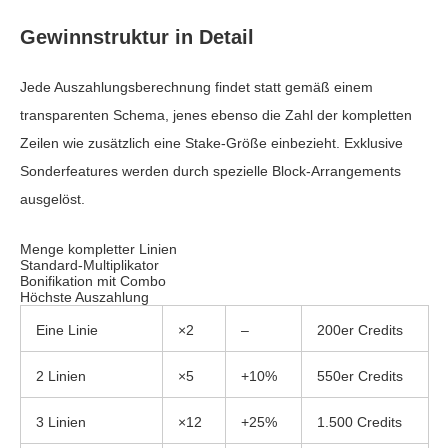
Gewinnstruktur in Detail
Jede Auszahlungsberechnung findet statt gemäß einem
transparenten Schema, jenes ebenso die Zahl der kompletten
Zeilen wie zusätzlich eine Stake-Größe einbezieht. Exklusive
Sonderfeatures werden durch spezielle Block-Arrangements
ausgelöst.
Menge kompletter Linien
Standard-Multiplikator
Bonifikation mit Combo
Höchste Auszahlung
Eine Linie
×2
–
200er Credits
2 Linien
×5
+10%
550er Credits
3 Linien
×12
+25%
1.500 Credits