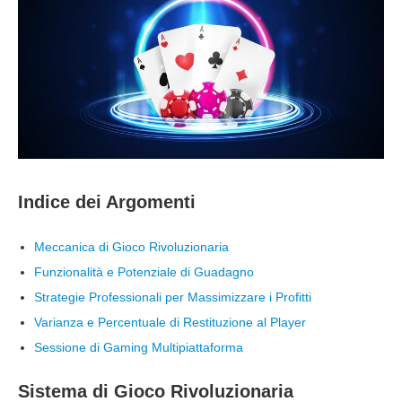
Indice dei Argomenti
Meccanica di Gioco Rivoluzionaria
Funzionalità e Potenziale di Guadagno
Strategie Professionali per Massimizzare i Profitti
Varianza e Percentuale di Restituzione al Player
Sessione di Gaming Multipiattaforma
Sistema di Gioco Rivoluzionaria