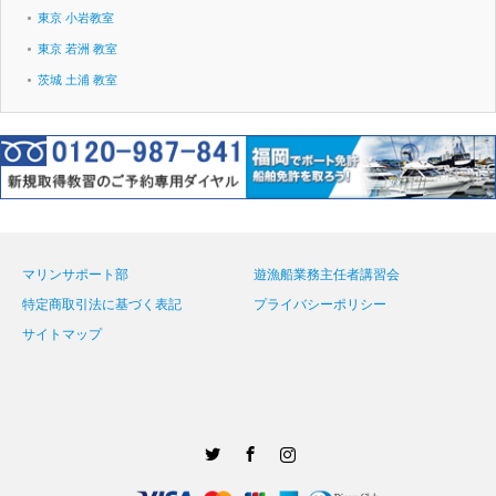
東京 小岩教室
東京 若洲 教室
茨城 土浦 教室
マリンサポート部
遊漁船業務主任者講習会
特定商取引法に基づく表記
プライバシーポリシー
サイトマップ
Twitter
Facebook
Instagram