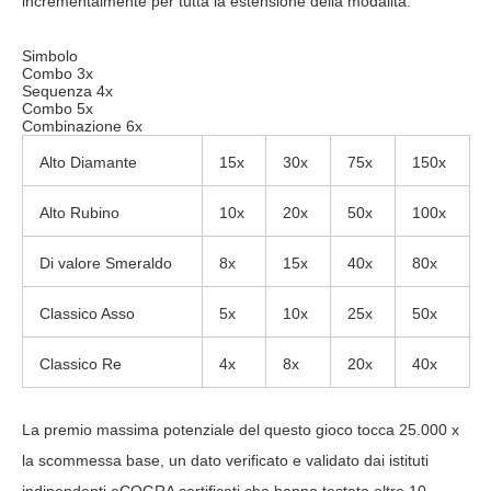
incrementalmente per tutta la estensione della modalità.
Simbolo
Combo 3x
Sequenza 4x
Combo 5x
Combinazione 6x
Alto Diamante
15x
30x
75x
150x
Alto Rubino
10x
20x
50x
100x
Di valore Smeraldo
8x
15x
40x
80x
Classico Asso
5x
10x
25x
50x
Classico Re
4x
8x
20x
40x
La premio massima potenziale del questo gioco tocca 25.000 x
la scommessa base, un dato verificato e validato dai istituti