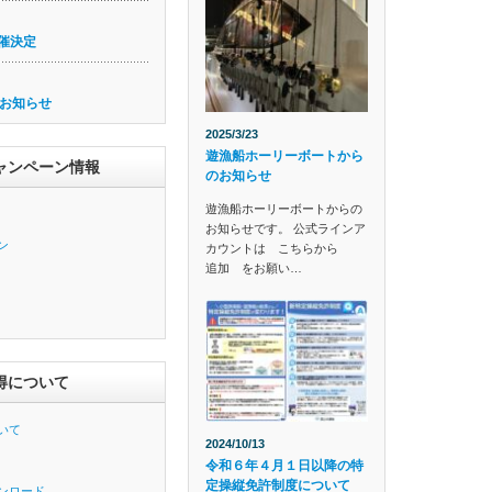
催決定
お知らせ
2025/3/23
遊漁船ホーリーボートから
ャンペーン情報
のお知らせ
遊漁船ホーリーボートからの
お知らせです。 公式ラインア
ン
カウントは こちらから
追加 をお願い…
得について
いて
2024/10/13
令和６年４月１日以降の特
定操縦免許制度について
ンロード