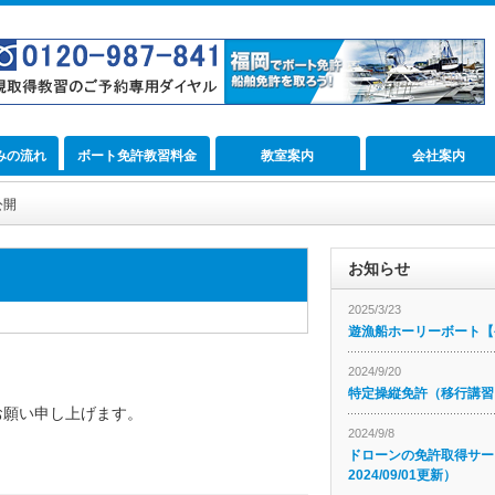
みの流れ
ボート免許教習料金
教室案内
会社案内
公開
お知らせ
2025/3/23
遊漁船ホーリーボート【公
2024/9/20
特定操縦免許（移行講習
お願い申し上げます。
2024/9/8
ドローンの免許取得サー
2024/09/01更新）