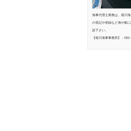
海事代理士業務は、堀川海
の登記や登録など海や船に
談下さい。
【堀川海事事務所】：092-40