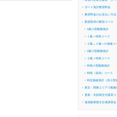
ボート免許教習料金
教習料金のお支払い方法
新規取得の教習コース
1級小型船舶免許
１級＋特殊コース
２級→１級への進級コ
2級小型船舶免許
２級＋特殊コース
特殊小型船舶免許
特殊（追加）コース
特定操縦免許（旧小型
東京・関東エリアで船舶
更新・失効再交付講習コ
遊漁船業務主任者講習会