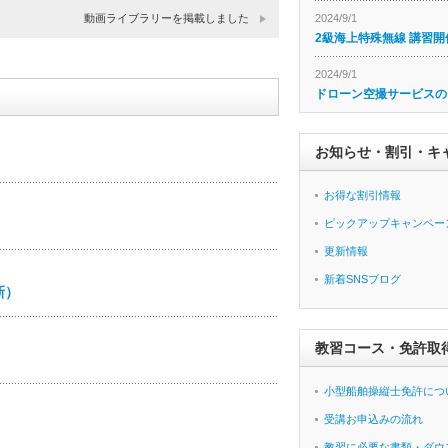
動画ライブラリーを掲載しました
2024/9/1
2級海上特殊無線 講習開
2024/9/1
ドローン空撮サービスの
お知らせ・割引・キ
お得な割引情報
ピックアップキャンペー
更新情報
新着SNSブログ
新）
教習コース・免許取
小型船舶操縦士免許につ
受講お申込みの流れ
教習に必要な書類・ダウ