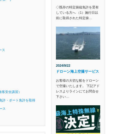
◇既存の特定操縦免許を受有
している方へ （1）施行日以
前に取得された特定操…
ース
2024/9/22
ドローン海上空撮サービス
お客様の大切な船をドローン
で空撮いたします。 下記アド
レスよりラインにてお問合せ
旅客安全講習）
下さい…
免許・ボート免許を取得
ース