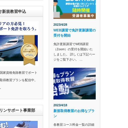
け新規教習申込
2023/4/28
WEB講習で免許更新講習の
受付を開始
免許更新講習でWEB講習
（Zoom）の受付を開始いた
しました。 詳しくは下記ペー
ジをご覧下さい。 …
国家資格免除教習でボート
取得教習プランを配信中。
。
2023/4/18
マリンサポート事業部
新規取得教習のお得なプラ
ン
各教習コース料金一覧の詳細