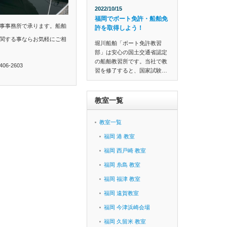
2022/10/15
福岡でボート免許・船舶免
事事務所で承ります。船舶
許を取得しよう！
関する事ならお気軽にご相
堀川船舶「ボート免許教習
部」は安心の国土交通省認定
の船舶教習所です。当社で教
6-2603
習を修了すると、国家試験…
教室一覧
教室一覧
福岡 港 教室
福岡 西戸崎 教室
福岡 糸島 教室
福岡 福津 教室
福岡 遠賀教室
福岡 今津浜崎会場
福岡 久留米 教室