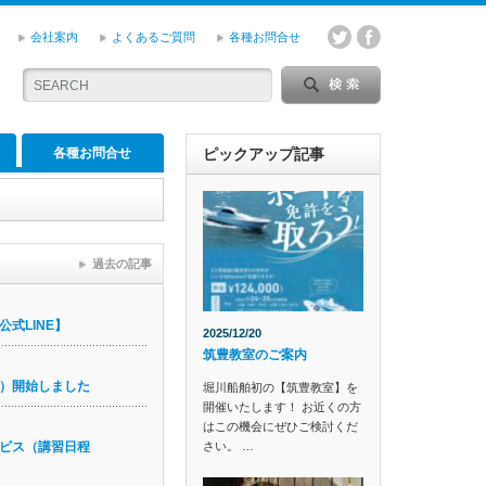
会社案内
よくあるご質問
各種お問合せ
各種お問合せ
ピックアップ記事
過去の記事
式LINE】
2025/12/20
筑豊教室のご案内
）開始しました
堀川船舶初の【筑豊教室】を
開催いたします！ お近くの方
はこの機会にぜひご検討くだ
さい。 …
ビス（講習日程