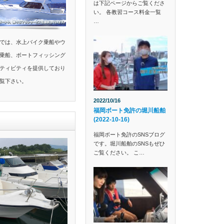
は下記ページからご覧くださ
い。 各教習コース料金一覧
…
では、水上バイク乗船やウ
乗船、ボートフィッシング
ティビティを提供しており
覧下さい。
2022/10/16
福岡ボート免許の堀川船舶
(2022-10-16)
福岡ボート免許のSNSブログ
です。堀川船舶のSNSもぜひ
ご覧ください。 こ…