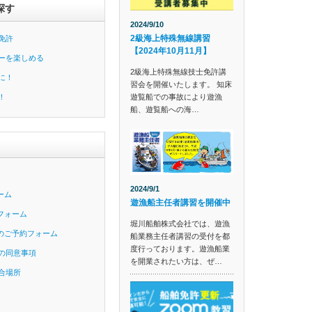
探す
2024/9/10
2級海上特殊無線講習
免許
【2024年10月11月】
ーを楽しめる
2級海上特殊無線技士免許講
に！
習会を開催いたします。 知床
遊覧船での事故により遊漁
！
船、遊覧船への海…
2024/9/1
ーム
遊漁船主任者講習を開催中
フォーム
堀川船舶株式会社では、遊漁
のご予約フォーム
船業務主任者講習の受付を都
度行っております。遊漁船業
の同意事項
を開業されたい方は、ぜ…
合場所