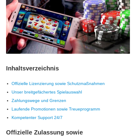
Inhaltsverzeichnis
Offizielle Lizenzierung sowie Schutzmaßnahmen
Unser breitgefächertes Spielauswahl
Zahlungswege und Grenzen
Laufende Promotionen sowie Treueprogramm
Kompetenter Support 24/7
Offizielle Zulassung sowie