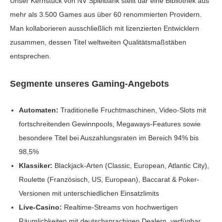
Unser Kernstück von NV Spielbank stellt dar eine Bibliothek aus
mehr als 3.500 Games aus über 60 renommierten Providern.
Man kollaborieren ausschließlich mit lizenzierten Entwicklern
zusammen, dessen Titel weltweiten Qualitätsmaßstäben
entsprechen.
Segmente unseres Gaming-Angebots
Automaten:
Traditionelle Fruchtmaschinen, Video-Slots mit
fortschreitenden Gewinnpools, Megaways-Features sowie
besondere Titel bei Auszahlungsraten im Bereich 94% bis
98,5%
Klassiker:
Blackjack-Arten (Classic, European, Atlantic City),
Roulette (Französisch, US, European), Baccarat & Poker-
Versionen mit unterschiedlichen Einsatzlimits
Live-Casino:
Realtime-Streams von hochwertigen
Räumlichkeiten mit deutschsprachigen Dealern, verfügbar