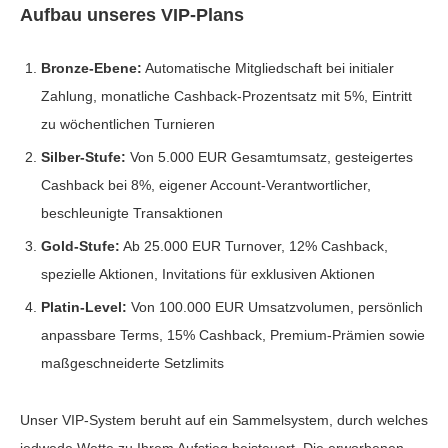
Aufbau unseres VIP-Plans
Bronze-Ebene:
Automatische Mitgliedschaft bei initialer
Zahlung, monatliche Cashback-Prozentsatz mit 5%, Eintritt
zu wöchentlichen Turnieren
Silber-Stufe:
Von 5.000 EUR Gesamtumsatz, gesteigertes
Cashback bei 8%, eigener Account-Verantwortlicher,
beschleunigte Transaktionen
Gold-Stufe:
Ab 25.000 EUR Turnover, 12% Cashback,
spezielle Aktionen, Invitations für exklusiven Aktionen
Platin-Level:
Von 100.000 EUR Umsatzvolumen, persönlich
anpassbare Terms, 15% Cashback, Premium-Prämien sowie
maßgeschneiderte Setzlimits
Unser VIP-System beruht auf ein Sammelsystem, durch welches