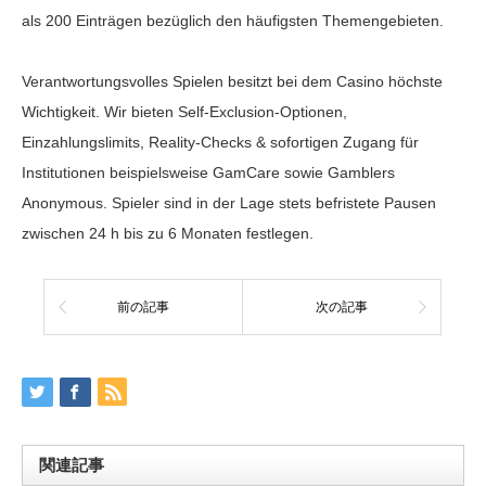
als 200 Einträgen bezüglich den häufigsten Themengebieten.
Verantwortungsvolles Spielen besitzt bei dem Casino höchste
Wichtigkeit. Wir bieten Self-Exclusion-Optionen,
Einzahlungslimits, Reality-Checks & sofortigen Zugang für
Institutionen beispielsweise GamCare sowie Gamblers
Anonymous. Spieler sind in der Lage stets befristete Pausen
zwischen 24 h bis zu 6 Monaten festlegen.
前の記事
次の記事
関連記事