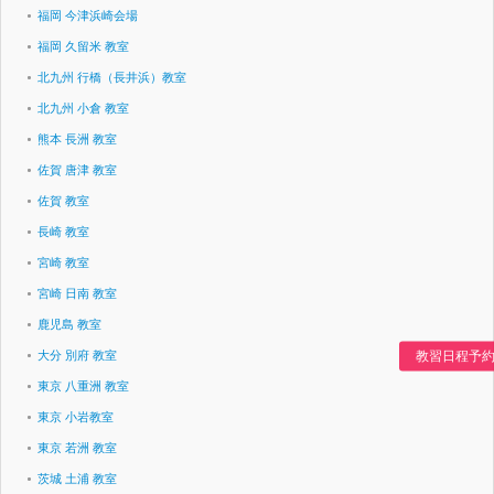
福岡 今津浜崎会場
福岡 久留米 教室
北九州 行橋（長井浜）教室
北九州 小倉 教室
熊本 長洲 教室
佐賀 唐津 教室
佐賀 教室
長崎 教室
宮崎 教室
宮崎 日南 教室
鹿児島 教室
大分 別府 教室
東京 八重洲 教室
東京 小岩教室
東京 若洲 教室
茨城 土浦 教室