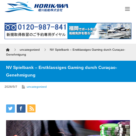
Home
uncategorized
NV Spielbank – Erstklassiges Gaming durch Curaçao-
Genehmigung
NV Spielbank – Erstklassiges Gaming durch Curaçao-
Genehmigung
2026/5/7
uncategorized