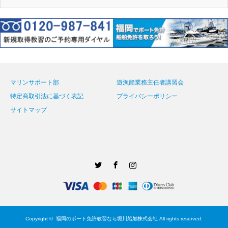
マリンサポート部
遊漁船業務主任者講習会
特定商取引法に基づく表記
プライバシーポリシー
サイトマップ
Twitter
Facebook
Instagram
Copyright ©
福岡のボート免許教習なら堀川船舶株式会社
All rights reserved.