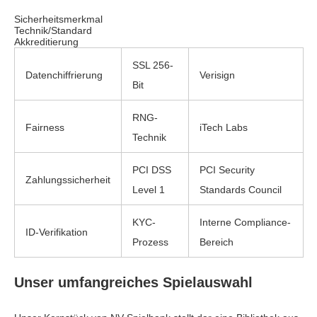
Sicherheitsmerkmal
Technik/Standard
Akkreditierung
SSL 256-
Datenchiffrierung
Verisign
Bit
RNG-
Fairness
iTech Labs
Technik
PCI DSS
PCI Security
Zahlungssicherheit
Level 1
Standards Council
KYC-
Interne Compliance-
ID-Verifikation
Prozess
Bereich
Unser umfangreiches Spielauswahl