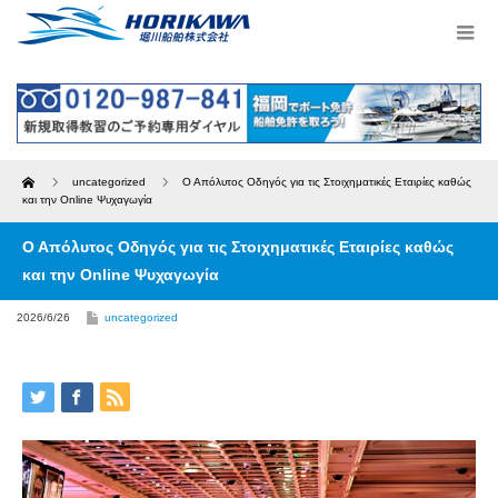
Home
uncategorized
Ο Απόλυτος Οδηγός για τις Στοιχηματικές Εταιρίες καθώς
και την Online Ψυχαγωγία
Ο Απόλυτος Οδηγός για τις Στοιχηματικές Εταιρίες καθώς
και την Online Ψυχαγωγία
2026/6/26
uncategorized