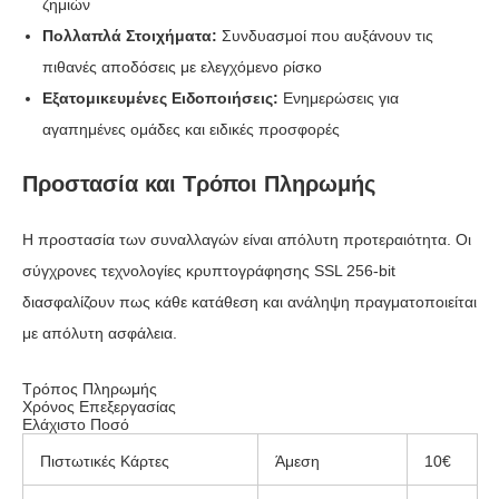
ζημιών
Πολλαπλά Στοιχήματα:
Συνδυασμοί που αυξάνουν τις
πιθανές αποδόσεις με ελεγχόμενο ρίσκο
Εξατομικευμένες Ειδοποιήσεις:
Ενημερώσεις για
αγαπημένες ομάδες και ειδικές προσφορές
Προστασία και Τρόποι Πληρωμής
Η προστασία των συναλλαγών είναι απόλυτη προτεραιότητα. Οι
σύγχρονες τεχνολογίες κρυπτογράφησης SSL 256-bit
διασφαλίζουν πως κάθε κατάθεση και ανάληψη πραγματοποιείται
με απόλυτη ασφάλεια.
Τρόπος Πληρωμής
Χρόνος Επεξεργασίας
Ελάχιστο Ποσό
Πιστωτικές Κάρτες
Άμεση
10€