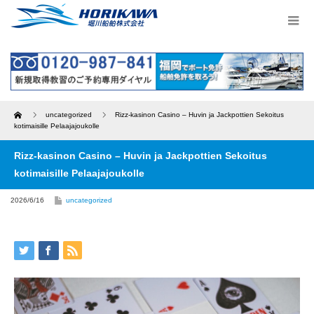
Home
uncategorized
Rizz-kasinon Casino – Huvin ja Jackpottien Sekoitus
kotimaisille Pelaajajoukolle
Rizz-kasinon Casino – Huvin ja Jackpottien Sekoitus
kotimaisille Pelaajajoukolle
2026/6/16
uncategorized