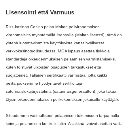
Lisensointi että Varmuus
Rizz-kasinon Casino pelaa Maltan peliviranomaisen
viranomaisilta myöntämällä lisenssillä (Maltan lisenssi), tämä on
yhtenä luotettavimmista käyttöluvista kansainvälisessä
verkkokasinoteollisuudessa. MGA lupaus asettaa tiukkoja
standardeja oikeudenmukaisen pelaamisen varmistamiseksi,
kuten toistuvat ulkoisten osapuolen tarkastukset että
suojatoimet. Tällainen sertifikaatti varmistaa, jotta kaikki
pelitarjouksemme hyödyntävät sertifioituja
satunnaislukujärjestelmiä (satunnaisgeneraattori), joka takaa
täysin oikeudenmukaisen pelikokemuksen jokaiselle käyttäjälle.
Sitoudumme vastuulliseen pelaamisen tukemiseen tarjoamalla
keinoja pelaamisen kontrollointiin. Asiakkaat voivat asettaa valita