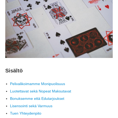
Sisältö
Pelivalikoimamme Monipuolisuus
Luotettavat sekä Nopeat Maksutavat
Bonuksemme että Edutarjoukset
Lisensointi sekä Varmuus
Tuen Yhteydenpito