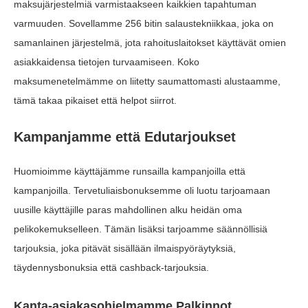
maksujärjestelmiä varmistaakseen kaikkien tapahtuman
varmuuden. Sovellamme 256 bitin salaustekniikkaa, joka on
samanlainen järjestelmä, jota rahoituslaitokset käyttävät omien
asiakkaidensa tietojen turvaamiseen. Koko
maksumenetelmämme on liitetty saumattomasti alustaamme,
tämä takaa pikaiset että helpot siirrot.
Kampanjamme että Edutarjoukset
Huomioimme käyttäjämme runsailla kampanjoilla että
kampanjoilla. Tervetuliaisbonuksemme oli luotu tarjoamaan
uusille käyttäjille paras mahdollinen alku heidän oma
pelikokemukselleen. Tämän lisäksi tarjoamme säännöllisiä
tarjouksia, joka pitävät sisällään ilmaispyöräytyksiä,
täydennysbonuksia että cashback-tarjouksia.
Kanta-asiakasohjelmamme Palkinnot