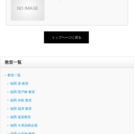
トップページに戻る
教室一覧
教室一覧
福岡 港 教室
福岡 西戸崎 教室
福岡 糸島 教室
福岡 福津 教室
福岡 遠賀教室
福岡 今津浜崎会場
福岡 久留米 教室