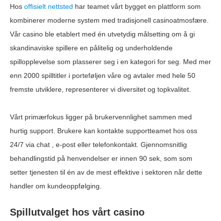
Hos
offisielt nettsted
har teamet vårt bygget en plattform som
kombinerer moderne system med tradisjonell casinoatmosfære.
Vår casino ble etablert med én utvetydig målsetting om å gi
skandinaviske spillere en pålitelig og underholdende
spillopplevelse som plasserer seg i en kategori for seg. Med mer
enn 2000 spilltitler i porteføljen våre og avtaler med hele 50
fremste utviklere, representerer vi diversitet og topkvalitet.
Vårt primærfokus ligger på brukervennlighet sammen med
hurtig support. Brukere kan kontakte supportteamet hos oss
24/7 via chat , e-post eller telefonkontakt. Gjennomsnitlig
behandlingstid på henvendelser er innen 90 sek, som som
setter tjenesten til én av de mest effektive i sektoren når dette
handler om kundeoppfølging.
Spillutvalget hos vårt casino