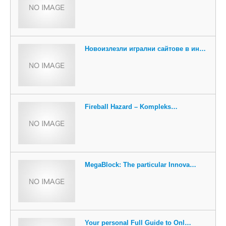
Новоизлезли игрални сайтове в ин…
Fireball Hazard – Kompleks…
MegaBlock: The particular Innova…
Your personal Full Guide to Onl…