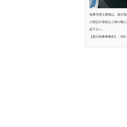
海事代理士業務は、堀川海
の登記や登録など海や船に
談下さい。
【堀川海事事務所】：092-40