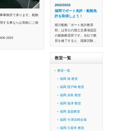
2022/10/15
福岡でボート免許・船舶免
事事務所で承ります。船舶
許を取得しよう！
関する事ならお気軽にご相
堀川船舶「ボート免許教習
部」は安心の国土交通省認定
の船舶教習所です。当社で教
6-2603
習を修了すると、国家試験…
教室一覧
教室一覧
福岡 港 教室
福岡 西戸崎 教室
福岡 糸島 教室
福岡 福津 教室
福岡 遠賀教室
福岡 今津浜崎会場
福岡 久留米 教室