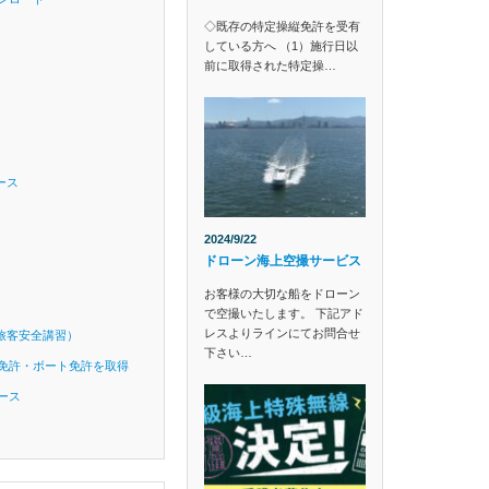
◇既存の特定操縦免許を受有
している方へ （1）施行日以
前に取得された特定操…
ース
2024/9/22
ドローン海上空撮サービス
お客様の大切な船をドローン
で空撮いたします。 下記アド
レスよりラインにてお問合せ
旅客安全講習）
下さい…
免許・ボート免許を取得
ース