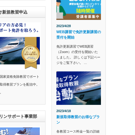
け新規教習申込
2023/4/28
WEB講習で免許更新講習の
受付を開始
免許更新講習でWEB講習
（Zoom）の受付を開始いた
しました。 詳しくは下記ペー
ジをご覧下さい。 …
国家資格免除教習でボート
取得教習プランを配信中。
。
2023/4/18
マリンサポート事業部
新規取得教習のお得なプラ
ン
各教習コース料金一覧の詳細