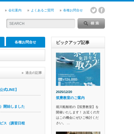
会社案内
よくあるご質問
各種お問合せ
各種お問合せ
ピックアップ記事
過去の記事
式LINE】
2025/12/20
筑豊教室のご案内
）開始しました
堀川船舶初の【筑豊教室】を
開催いたします！ お近くの方
はこの機会にぜひご検討くだ
さい。 …
ビス（講習日程