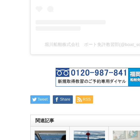
堀川船舶株式会社 ボート免許教習部(@boat_sc
Tweet
Share
RSS
関連記事