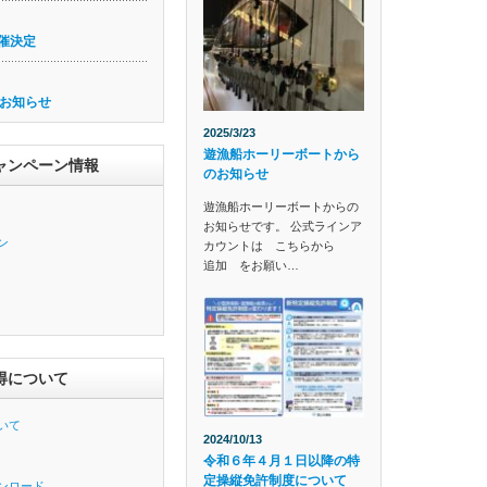
催決定
お知らせ
2025/3/23
遊漁船ホーリーボートから
ャンペーン情報
のお知らせ
遊漁船ホーリーボートからの
お知らせです。 公式ラインア
ン
カウントは こちらから
追加 をお願い…
得について
いて
2024/10/13
令和６年４月１日以降の特
定操縦免許制度について
ンロード