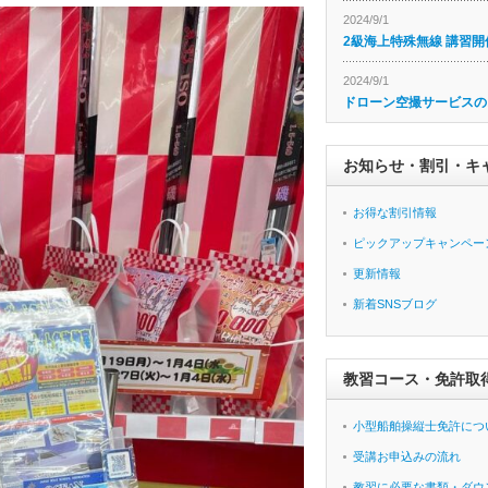
2024/9/1
2級海上特殊無線 講習開
2024/9/1
ドローン空撮サービスの
お知らせ・割引・キ
お得な割引情報
ピックアップキャンペー
更新情報
新着SNSブログ
教習コース・免許取
小型船舶操縦士免許につ
受講お申込みの流れ
教習に必要な書類・ダウ