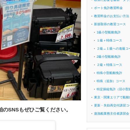
ボート免許教習料金
教習料金のお支払い方法
新規取得の教習コース
1級小型船舶免許
１級＋特殊コース
２級→１級への進級コ
2級小型船舶免許
２級＋特殊コース
特殊小型船舶免許
特殊（追加）コース
特定操縦免許（旧小型
東京・関東エリアで船舶
更新・失効再交付講習コ
舶のSNSもぜひご覧ください。
遊漁船業務主任者講習会