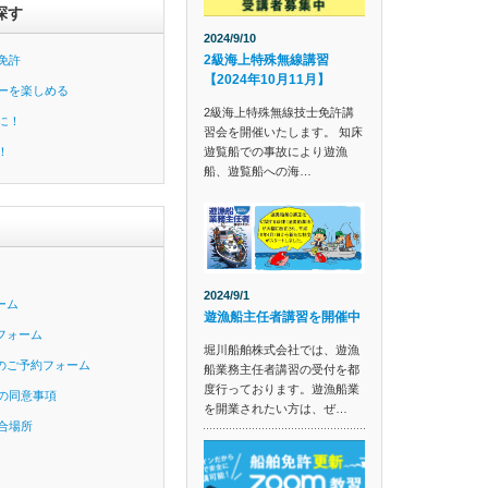
探す
2024/9/10
2級海上特殊無線講習
免許
【2024年10月11月】
ーを楽しめる
2級海上特殊無線技士免許講
に！
習会を開催いたします。 知床
遊覧船での事故により遊漁
！
船、遊覧船への海…
2024/9/1
ーム
遊漁船主任者講習を開催中
フォーム
堀川船舶株式会社では、遊漁
のご予約フォーム
船業務主任者講習の受付を都
度行っております。遊漁船業
の同意事項
を開業されたい方は、ぜ…
合場所