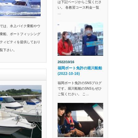
は下記ページからご覧くださ
い。 各教習コース料金一覧
…
では、水上バイク乗船やウ
乗船、ボートフィッシング
ティビティを提供しており
覧下さい。
2022/10/16
福岡ボート免許の堀川船舶
(2022-10-16)
福岡ボート免許のSNSブログ
です。堀川船舶のSNSもぜひ
ご覧ください。 こ…