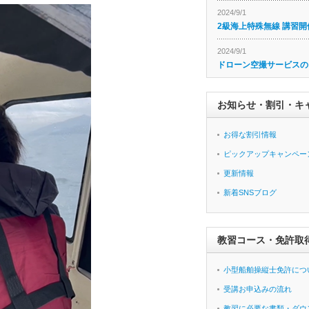
2024/9/1
2級海上特殊無線 講習開
2024/9/1
ドローン空撮サービスの
お知らせ・割引・キ
お得な割引情報
ピックアップキャンペー
更新情報
新着SNSブログ
教習コース・免許取
小型船舶操縦士免許につ
受講お申込みの流れ
教習に必要な書類・ダウ