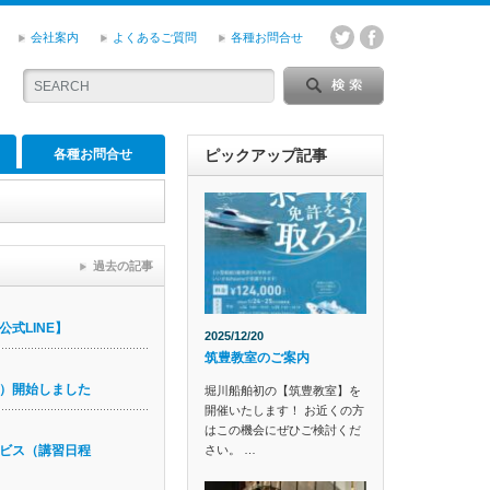
会社案内
よくあるご質問
各種お問合せ
各種お問合せ
ピックアップ記事
過去の記事
式LINE】
2025/12/20
筑豊教室のご案内
）開始しました
堀川船舶初の【筑豊教室】を
開催いたします！ お近くの方
はこの機会にぜひご検討くだ
さい。 …
ビス（講習日程