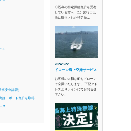
◇既存の特定操縦免許を受有
している方へ （1）施行日以
前に取得された特定操…
ース
2024/9/22
ドローン海上空撮サービス
お客様の大切な船をドローン
で空撮いたします。 下記アド
レスよりラインにてお問合せ
旅客安全講習）
下さい…
免許・ボート免許を取得
ース