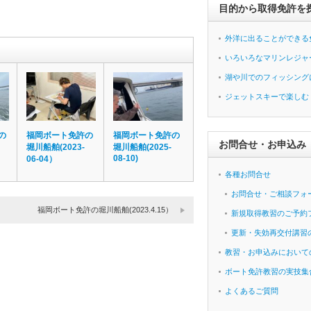
目的から取得免許を
外洋に出ることができる
いろいろなマリンレジャ
湖や川でのフィッシング
ジェットスキーで楽しむ
の
福岡ボート免許の
福岡ボート免許の
お問合せ・お申込み
堀川船舶(2023-
堀川船舶(2025-
08-10)
06-04）
各種お問合せ
お問合せ・ご相談フォ
福岡ボート免許の堀川船舶(2023.4.15）
新規取得教習のご予約
更新・失効再交付講習
教習・お申込みにおいて
ボート免許教習の実技集
よくあるご質問