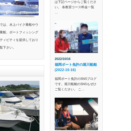
は下記ページからご覧くださ
い。 各教習コース料金一覧
…
では、水上バイク乗船やウ
乗船、ボートフィッシング
ティビティを提供しており
覧下さい。
2022/10/16
福岡ボート免許の堀川船舶
(2022-10-16)
福岡ボート免許のSNSブログ
です。堀川船舶のSNSもぜひ
ご覧ください。 こ…