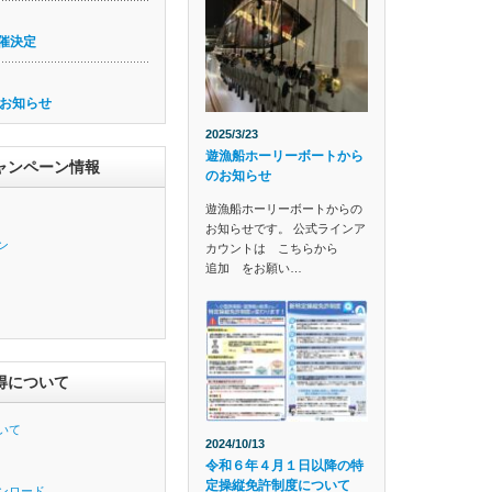
催決定
お知らせ
2025/3/23
遊漁船ホーリーボートから
ャンペーン情報
のお知らせ
遊漁船ホーリーボートからの
お知らせです。 公式ラインア
ン
カウントは こちらから
追加 をお願い…
得について
いて
2024/10/13
令和６年４月１日以降の特
定操縦免許制度について
ンロード