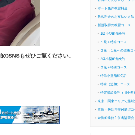
ボート免許教習料金
教習料金のお支払い方法
新規取得の教習コース
1級小型船舶免許
１級＋特殊コース
２級→１級への進級コ
舶のSNSもぜひご覧ください。
2級小型船舶免許
２級＋特殊コース
特殊小型船舶免許
特殊（追加）コース
特定操縦免許（旧小型
東京・関東エリアで船舶
更新・失効再交付講習コ
遊漁船業務主任者講習会