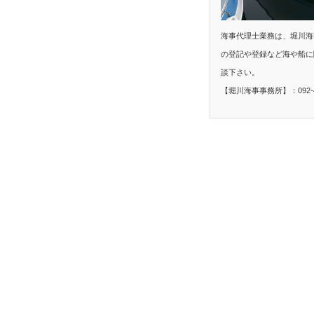
海事代理士業務は、堀川海
の登記や登録など海や船に
談下さい。
【堀川海事事務所】：092-40