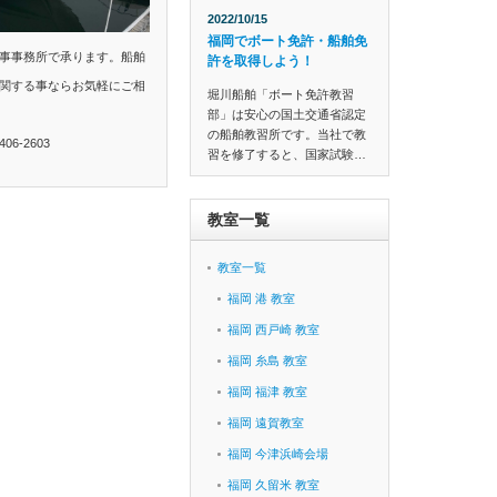
2022/10/15
福岡でボート免許・船舶免
事事務所で承ります。船舶
許を取得しよう！
関する事ならお気軽にご相
堀川船舶「ボート免許教習
部」は安心の国土交通省認定
の船舶教習所です。当社で教
6-2603
習を修了すると、国家試験…
教室一覧
教室一覧
福岡 港 教室
福岡 西戸崎 教室
福岡 糸島 教室
福岡 福津 教室
福岡 遠賀教室
福岡 今津浜崎会場
福岡 久留米 教室