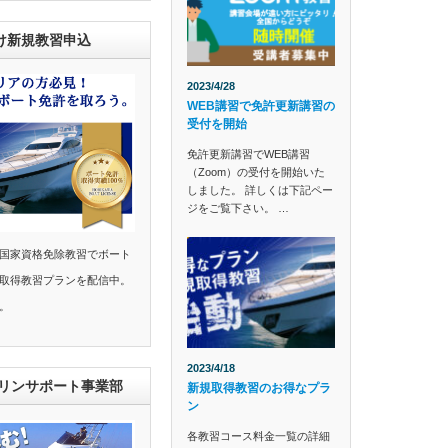
け新規教習申込
2023/4/28
WEB講習で免許更新講習の
受付を開始
免許更新講習でWEB講習
（Zoom）の受付を開始いた
しました。 詳しくは下記ペー
ジをご覧下さい。 …
国家資格免除教習でボート
取得教習プランを配信中。
。
2023/4/18
マリンサポート事業部
新規取得教習のお得なプラ
ン
各教習コース料金一覧の詳細