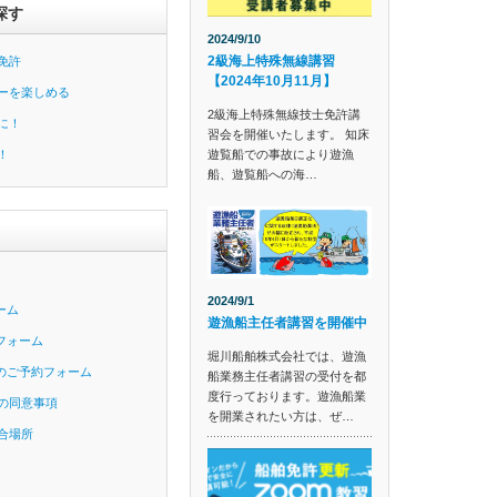
探す
2024/9/10
2級海上特殊無線講習
免許
【2024年10月11月】
ーを楽しめる
2級海上特殊無線技士免許講
に！
習会を開催いたします。 知床
遊覧船での事故により遊漁
！
船、遊覧船への海…
2024/9/1
ーム
遊漁船主任者講習を開催中
フォーム
堀川船舶株式会社では、遊漁
のご予約フォーム
船業務主任者講習の受付を都
度行っております。遊漁船業
の同意事項
を開業されたい方は、ぜ…
合場所