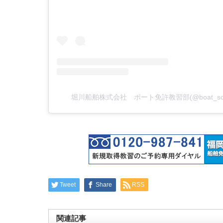
堀川船舶株式会社 ボート免許教習部(@boat_sc
Tweet
Share
RSS
関連記事