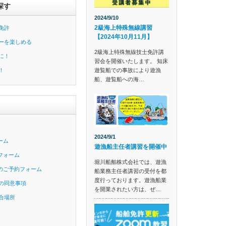
探す
2024/9/10
2級海上特殊無線講習
免許
【2024年10月11月】
ーを楽しめる
2級海上特殊無線技士免許講
に！
習会を開催いたします。 知床
遊覧船での事故により遊漁
！
船、遊覧船への海…
2024/9/1
ーム
遊漁船主任者講習を開催中
フォーム
堀川船舶株式会社では、遊漁
のご予約フォーム
船業務主任者講習の受付を都
度行っております。遊漁船業
の同意事項
を開業されたい方は、ぜ…
合場所