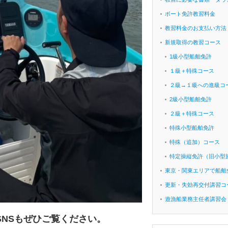
ボート免許教習料金
教習料金のお支払い方法
新規取得の教習コース
1級小型船舶免許
１級＋特殊コース
２級→１級への進級コ
2級小型船舶免許
２級＋特殊コース
特殊小型船舶免許
特殊（追加）コース
特定操縦免許（旧小型
東京・関東エリアで船舶
更新・失効再交付講習コ
遊漁船業務主任者講習会
NSもぜひご覧ください。