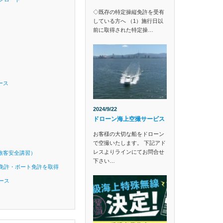
◇既存の特定操縦免許を受有
している方へ （1）施行日以
前に取得された特定操…
ース
2024/9/22
ドローン海上空撮サービス
お客様の大切な船をドローン
で空撮いたします。 下記アド
レスよりラインにてお問合せ
旅客安全講習）
下さい…
免許・ボート免許を取得
ース