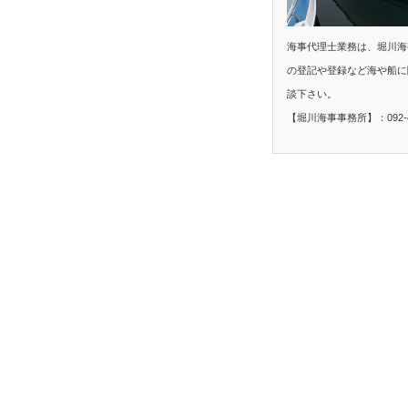
海事代理士業務は、堀川海
の登記や登録など海や船に
談下さい。
【堀川海事事務所】：092-40