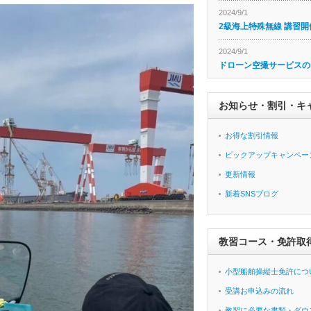
2024/9/1
2級海上特殊無線 講習開
2024/9/1
ドローン空撮サービスの
お知らせ・割引・キ
お得な割引情報
ピックアップキャンペー
更新情報
新着SNSブログ
教習コース・免許取
小型船舶操縦士免許につ
受講お申込みの流れ
教習に必要な書類・ダウ