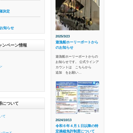
催決定
お知らせ
2025/3/23
遊漁船ホーリーボートから
ャンペーン情報
のお知らせ
遊漁船ホーリーボートからの
お知らせです。 公式ラインア
ン
カウントは こちらから
追加 をお願い…
得について
いて
2024/10/13
令和６年４月１日以降の特
定操縦免許制度について
ンロード