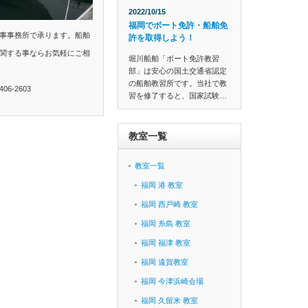
2022/10/15
福岡でボート免許・船舶免
事事務所で承ります。船舶
許を取得しよう！
関する事ならお気軽にご相
堀川船舶「ボート免許教習
部」は安心の国土交通省認定
の船舶教習所です。当社で教
6-2603
習を修了すると、国家試験…
教室一覧
教室一覧
福岡 港 教室
福岡 西戸崎 教室
福岡 糸島 教室
福岡 福津 教室
福岡 遠賀教室
福岡 今津浜崎会場
福岡 久留米 教室