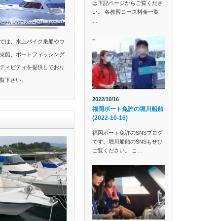
は下記ページからご覧くださ
い。 各教習コース料金一覧
…
では、水上バイク乗船やウ
乗船、ボートフィッシング
ティビティを提供しており
覧下さい。
2022/10/16
福岡ボート免許の堀川船舶
(2022-10-16)
福岡ボート免許のSNSブログ
です。堀川船舶のSNSもぜひ
ご覧ください。 こ…