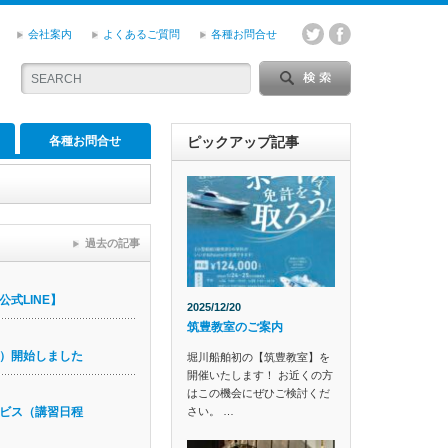
会社案内
よくあるご質問
各種お問合せ
各種お問合せ
ピックアップ記事
過去の記事
式LINE】
2025/12/20
筑豊教室のご案内
）開始しました
堀川船舶初の【筑豊教室】を
開催いたします！ お近くの方
はこの機会にぜひご検討くだ
さい。 …
ビス（講習日程