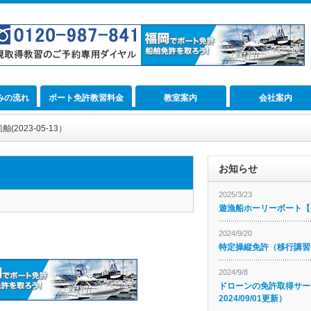
みの流れ
ボート免許教習料金
教室案内
会社案内
2023-05-13）
お知らせ
2025/3/23
遊漁船ホーリーボート【公
2024/9/20
特定操縦免許（移行講習
2024/9/8
ドローンの免許取得サー
2024/09/01更新）