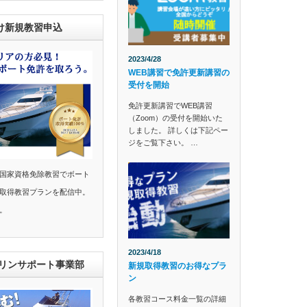
け新規教習申込
2023/4/28
WEB講習で免許更新講習の
受付を開始
免許更新講習でWEB講習
（Zoom）の受付を開始いた
しました。 詳しくは下記ペー
ジをご覧下さい。 …
国家資格免除教習でボート
取得教習プランを配信中。
。
2023/4/18
マリンサポート事業部
新規取得教習のお得なプラ
ン
各教習コース料金一覧の詳細