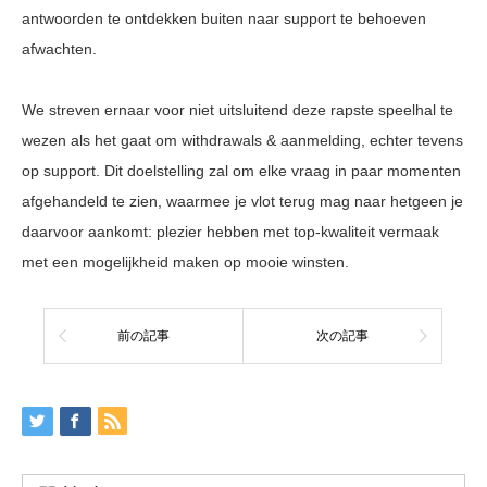
antwoorden te ontdekken buiten naar support te behoeven
afwachten.
We streven ernaar voor niet uitsluitend deze rapste speelhal te
wezen als het gaat om withdrawals & aanmelding, echter tevens
op support. Dit doelstelling zal om elke vraag in paar momenten
afgehandeld te zien, waarmee je vlot terug mag naar hetgeen je
daarvoor aankomt: plezier hebben met top-kwaliteit vermaak
met een mogelijkheid maken op mooie winsten.
前の記事
次の記事