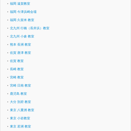
福岡 遠賀教室
福岡 今津浜崎会場
福岡 久留米 教室
北九州 行橋（長井浜）教室
北九州 小倉 教室
熊本 長洲 教室
佐賀 唐津 教室
佐賀 教室
長崎 教室
宮崎 教室
宮崎 日南 教室
鹿児島 教室
大分 別府 教室
東京 八重洲 教室
東京 小岩教室
東京 若洲 教室