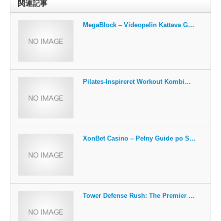
関連記事
MegaBlock – Videopelin Kattava G…
Pilates-Inspireret Workout Kombi…
XonBet Casino – Pełny Guide po S…
Tower Defense Rush: The Premier …