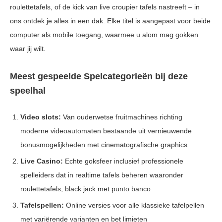
roulettetafels, of de kick van live croupier tafels nastreeft – in
ons ontdek je alles in een dak. Elke titel is aangepast voor beide
computer als mobile toegang, waarmee u alom mag gokken
waar jij wilt.
Meest gespeelde Spelcategorieën bij deze
speelhal
Video slots:
Van ouderwetse fruitmachines richting
moderne videoautomaten bestaande uit vernieuwende
bonusmogelijkheden met cinematografische graphics
Live Casino:
Echte goksfeer inclusief professionele
spelleiders dat in realtime tafels beheren waaronder
roulettetafels, black jack met punto banco
Tafelspellen:
Online versies voor alle klassieke tafelpellen
met variërende varianten en bet limieten