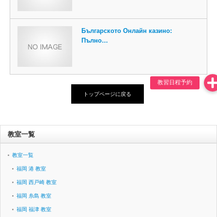
Българското Онлайн казино:
Пълно…
トップページに戻る
教室一覧
教室一覧
福岡 港 教室
福岡 西戸崎 教室
福岡 糸島 教室
福岡 福津 教室