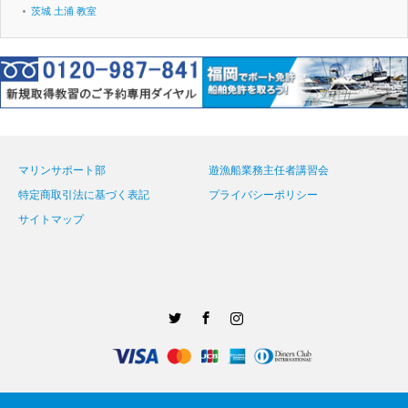
茨城 土浦 教室
マリンサポート部
遊漁船業務主任者講習会
特定商取引法に基づく表記
プライバシーポリシー
サイトマップ
Twitter
Facebook
Instagram