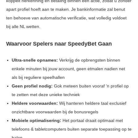
koppelt herkenning en betaling binnen een actie, zodat u zonder
apart profiel hoeft aan te maken. Je bankinformatie zal benut
ten behoeve van automatische verificatie, wat volledig voldoet
bij alle NL wetten.
Waarvoor Spelers naar SpeedyBet Gaan
Ultra-snelle opnames:
Verkrijg de opbrengsten binnen
enkele minuten bij jouw account, geen etmalen nadien net
als bij reguliere speelhallen
Geen profiel nodig:
Gok meteen buiten vooraf ‘n profiel op
te zetten met deze unieke techniek
Heldere voorwaarden:
Wij hanteren heldere taal exclusief
onzichtbare voorwaarden bij de bonusregels
Mobiele optimalisering:
Het portaal draait optimaal met
telefoons & tabletcomputers buiten separate toepassing op te
halen