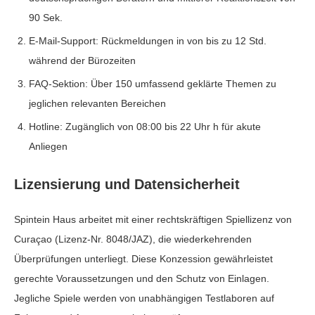
90 Sek.
E-Mail-Support: Rückmeldungen in von bis zu 12 Std.
während der Bürozeiten
FAQ-Sektion: Über 150 umfassend geklärte Themen zu
jeglichen relevanten Bereichen
Hotline: Zugänglich von 08:00 bis 22 Uhr h für akute
Anliegen
Lizensierung und Datensicherheit
Spintein Haus arbeitet mit einer rechtskräftigen Spiellizenz von
Curaçao (Lizenz-Nr. 8048/JAZ), die wiederkehrenden
Überprüfungen unterliegt. Diese Konzession gewährleistet
gerechte Voraussetzungen und den Schutz von Einlagen.
Jegliche Spiele werden von unabhängigen Testlaboren auf