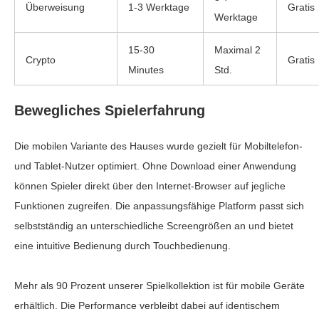
Überweisung
1-3 Werktage
Gratis
Werktage
15-30
Maximal 2
Crypto
Gratis
Minutes
Std.
Bewegliches Spielerfahrung
Die mobilen Variante des Hauses wurde gezielt für Mobiltelefon-
und Tablet-Nutzer optimiert. Ohne Download einer Anwendung
können Spieler direkt über den Internet-Browser auf jegliche
Funktionen zugreifen. Die anpassungsfähige Platform passt sich
selbstständig an unterschiedliche Screengrößen an und bietet
eine intuitive Bedienung durch Touchbedienung.
Mehr als 90 Prozent unserer Spielkollektion ist für mobile Geräte
erhältlich. Die Performance verbleibt dabei auf identischem