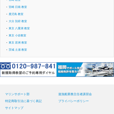
宮崎 日南 教室
鹿児島 教室
大分 別府 教室
東京 八重洲 教室
東京 小岩教室
東京 若洲 教室
茨城 土浦 教室
マリンサポート部
遊漁船業務主任者講習会
特定商取引法に基づく表記
プライバシーポリシー
サイトマップ