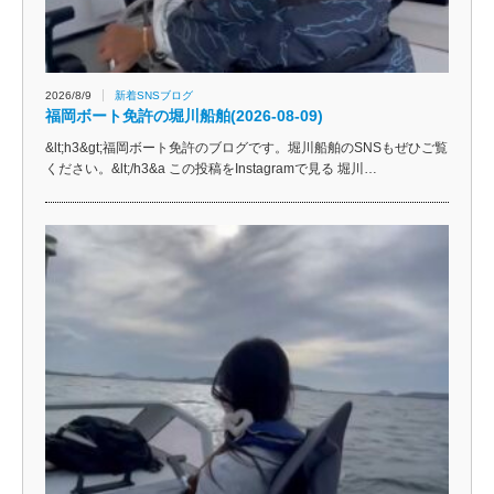
2026/8/9
新着SNSブログ
福岡ボート免許の堀川船舶(2026-08-09)
&lt;h3&gt;福岡ボート免許のブログです。堀川船舶のSNSもぜひご覧
ください。&lt;/h3&a この投稿をInstagramで見る 堀川…