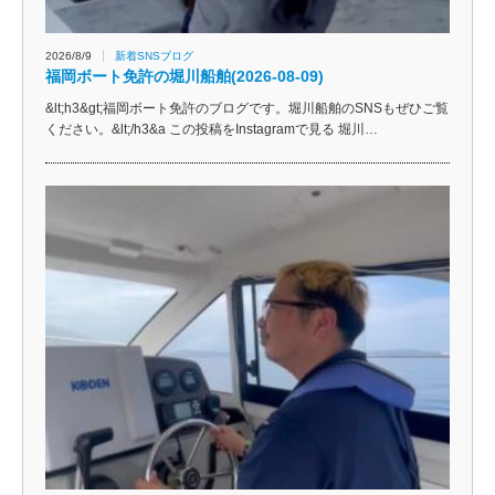
2026/8/9
新着SNSブログ
福岡ボート免許の堀川船舶(2026-08-09)
&lt;h3&gt;福岡ボート免許のブログです。堀川船舶のSNSもぜひご覧
ください。&lt;/h3&a この投稿をInstagramで見る 堀川…