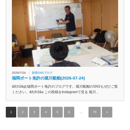
2026/7/24
新着SNSブログ
福岡ボート免許の堀川船舶(2026-07-24)
&lt;h3&gt;福岡ボート免許のブログです。堀川船舶のSNSもぜひご覧
ください。&lt;/h3&a この投稿をInstagramで見る 堀川…
1
2
3
4
5
6
…
73
»