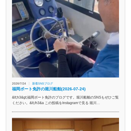
2026/7/24
新着SNSブログ
福岡ボート免許の堀川船舶(2026-07-24)
&lt;h3&gt;福岡ボート免許のブログです。堀川船舶のSNSもぜひご覧
ください。&lt;/h3&a この投稿をInstagramで見る 堀川…