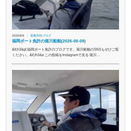
2026/8/9
新着SNSブログ
福岡ボート免許の堀川船舶(2026-08-09)
&lt;h3&gt;福岡ボート免許のブログです。堀川船舶のSNSもぜひご覧
ください。&lt;/h3&a この投稿をInstagramで見る 堀川…