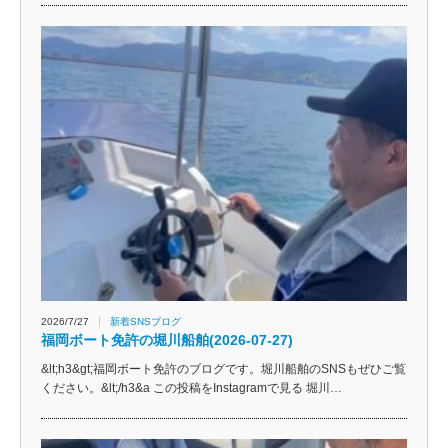
2026/7/27
新着SNSブログ
福岡ボート免許の堀川船舶(2026-07-27)
&lt;h3&gt;福岡ボート免許のブログです。堀川船舶のSNSもぜひご覧
ください。&lt;/h3&a この投稿をInstagramで見る 堀川…