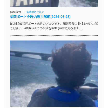
2026/6/29
新着SNSブログ
福岡ボート免許の堀川船舶(2026-06-28)
&lt;h3&gt;福岡ボート免許のブログです。堀川船舶のSNSもぜひご覧
ください。&lt;/h3&a この投稿をInstagramで見る 堀川…