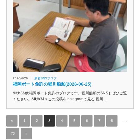
2026/6/26
新着SNSブログ
福岡ボート免許の堀川船舶(2026-06-25)
&lt;h3&gt;福岡ボート免許のブログです。堀川船舶のSNSもぜひご覧
ください。&lt;/h3&a この投稿をInstagramで見る 堀川…
«
1
2
3
4
5
6
7
8
…
73
»