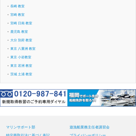
長崎 教室
宮崎 教室
宮崎 日南 教室
鹿児島 教室
大分 別府 教室
東京 八重洲 教室
東京 小岩教室
東京 若洲 教室
茨城 土浦 教室
マリンサポート部
遊漁船業務主任者講習会
特定商取引法に基づく表記
プライバシーポリシー