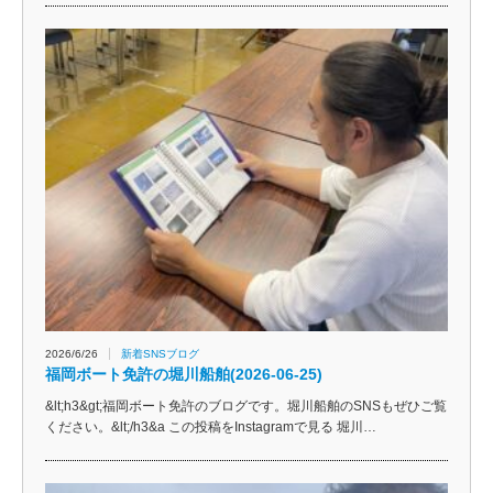
2026/6/26
新着SNSブログ
福岡ボート免許の堀川船舶(2026-06-25)
&lt;h3&gt;福岡ボート免許のブログです。堀川船舶のSNSもぜひご覧
ください。&lt;/h3&a この投稿をInstagramで見る 堀川…