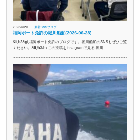
2026/6/29
新着SNSブログ
福岡ボート免許の堀川船舶(2026-06-28)
&lt;h3&gt;福岡ボート免許のブログです。堀川船舶のSNSもぜひご覧
ください。&lt;/h3&a この投稿をInstagramで見る 堀川…