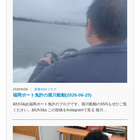
2026/6/26
新着SNSブログ
福岡ボート免許の堀川船舶(2026-06-25)
&lt;h3&gt;福岡ボート免許のブログです。堀川船舶のSNSもぜひご覧
ください。&lt;/h3&a この投稿をInstagramで見る 堀川…