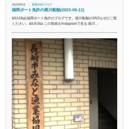
2023/9/12
新着SNSブログ
福岡ボート免許の堀川船舶(2023-09-11)
&lt;h3&gt;福岡ボート免許のブログです。堀川船舶のSNSもぜひご覧
ください。&lt;/h3&a この投稿をInstagramで見る 堀川…