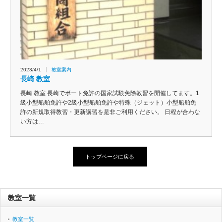
2023/4/1
教室案内
長崎 教室
長崎 教室 長崎でボート免許の国家試験免除教習を開催してます。1
級小型船舶免許や2級小型船舶免許や特殊（ジェット）小型船舶免
許の新規取得教習・更新講習を是非ご利用ください。 日程が合わな
い方は…
トップページに戻る
教室一覧
教室一覧