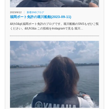
2023/9/12
新着SNSブログ
福岡ボート免許の堀川船舶(2023-09-11)
&lt;h3&gt;福岡ボート免許のブログです。堀川船舶のSNSもぜひご覧
ください。&lt;/h3&a この投稿をInstagramで見る 堀川…