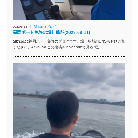
2023/9/12
新着SNSブログ
福岡ボート免許の堀川船舶(2023-09-11)
&lt;h3&gt;福岡ボート免許のブログです。堀川船舶のSNSもぜひご覧
ください。&lt;/h3&a この投稿をInstagramで見る 堀川…