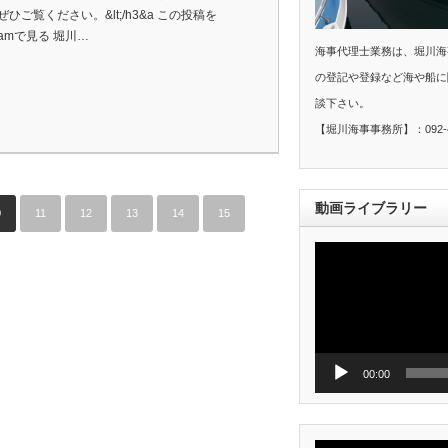
ぜひご覧ください。&lt;/h3&a この投稿を
agramで見る 堀川…
海事代理士業務は、堀川海
の登記や登録など海や船に
談下さい。
【堀川海事事務所】：092-40
動画ライブラリー
0
11
12
13
14
15
動
画
プ
レ
ー
ヤ
ー
00:00
動