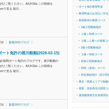
ぜひご覧ください。&lt;/h3&a この投稿を
ボート免許教習料金
agramで見る 堀川…
教習料金のお支払い方法
新規取得の教習コース
1級小型船舶免許
１級＋特殊コース
２級→１級への進級コ
/16
新着SNSブログ
2級小型船舶免許
ート免許の堀川船舶(2026-02-15)
２級＋特殊コース
h3&gt;福岡ボート免許のブログです。堀川船舶の
特殊小型船舶免許
ぜひご覧ください。&lt;/h3&a この投稿を
特殊（追加）コース
agramで見る 堀川…
特定操縦免許（旧小型
東京・関東エリアで船舶
更新・失効再交付講習コ
遊漁船業務主任者講習会
/16
新着SNSブログ