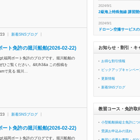
2024/9/1
2級海上特殊無線 講習開
2024/9/1
ドローン空撮サービスの
/23
新着SNSブログ
お知らせ・割引・キ
ート免許の堀川船舶(2026-02-22)
h3&gt;福岡ボート免許のブログです。堀川船舶の
お得な割引情報
ぜひご覧ください。&lt;/h3&a この投稿を
ピックアップキャンペー
agramで見る 堀川…
更新情報
新着SNSブログ
教習コース・免許取
/23
新着SNSブログ
小型船舶操縦士免許につ
ート免許の堀川船舶(2026-02-22)
受講お申込みの流れ
h3&gt;福岡ボート免許のブログです。堀川船舶の
教習に必要な書類・ダウ