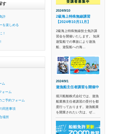
探す
2024/9/10
2級海上特殊無線講習
免許
【2024年10月11月】
ーを楽しめる
2級海上特殊無線技士免許講
に！
習会を開催いたします。 知床
遊覧船での事故により遊漁
！
船、遊覧船への海…
2024/9/1
ーム
遊漁船主任者講習を開催中
フォーム
堀川船舶株式会社では、遊漁
のご予約フォーム
船業務主任者講習の受付を都
度行っております。遊漁船業
の同意事項
を開業されたい方は、ぜ…
合場所