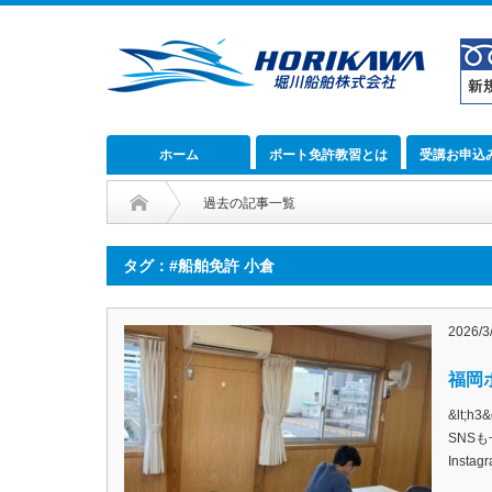
ホーム
ボート免許教習とは
受講お申込
過去の記事一覧
タグ：#船舶免許 小倉
2026/3
福岡ボ
&lt;
SNSも
Inst