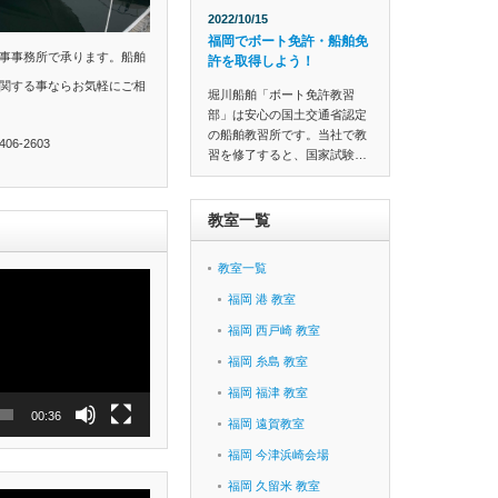
2022/10/15
福岡でボート免許・船舶免
事事務所で承ります。船舶
許を取得しよう！
関する事ならお気軽にご相
堀川船舶「ボート免許教習
部」は安心の国土交通省認定
の船舶教習所です。当社で教
6-2603
習を修了すると、国家試験…
教室一覧
教室一覧
福岡 港 教室
福岡 西戸崎 教室
福岡 糸島 教室
福岡 福津 教室
00:36
福岡 遠賀教室
福岡 今津浜崎会場
福岡 久留米 教室