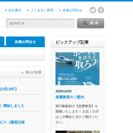
会社案内
よくあるご質問
各種お問合せ
各種お問合せ
ピックアップ記事
過去の記事
式LINE】
2025/12/20
筑豊教室のご案内
）開始しました
堀川船舶初の【筑豊教室】を
開催いたします！ お近くの方
はこの機会にぜひご検討くだ
さい。 …
ビス（講習日程