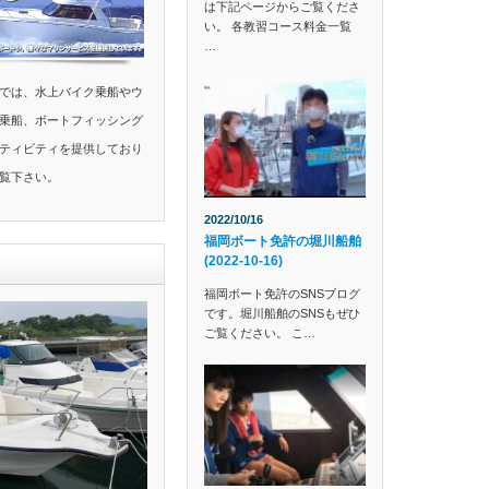
は下記ページからご覧くださ
い。 各教習コース料金一覧
…
では、水上バイク乗船やウ
乗船、ボートフィッシング
ティビティを提供しており
覧下さい。
2022/10/16
福岡ボート免許の堀川船舶
(2022-10-16)
福岡ボート免許のSNSブログ
です。堀川船舶のSNSもぜひ
ご覧ください。 こ…