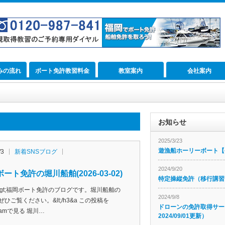
みの流れ
ボート免許教習料金
教室案内
会社案内
お知らせ
2025/3/23
遊漁船ホーリーボート【公
/3
新着SNSブログ
2024/9/20
ート免許の堀川船舶(2026-03-02)
特定操縦免許（移行講習
h3&gt;福岡ボート免許のブログです。堀川船舶の
2024/9/8
ぜひご覧ください。&lt;/h3&a この投稿を
ドローンの免許取得サー
agramで見る 堀川…
2024/09/01更新）