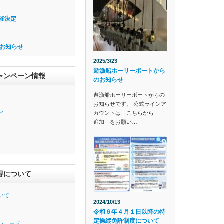
催決定
お知らせ
2025/3/23
遊漁船ホーリーボートから
ャンペーン情報
のお知らせ
遊漁船ホーリーボートからの
お知らせです。 公式ラインア
ン
カウントは こちらから
追加 をお願い…
得について
いて
2024/10/13
令和６年４月１日以降の特
定操縦免許制度について
ンロード