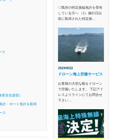
◇既存の特定操縦免許を受有
している方へ （1）施行日以
前に取得された特定操…
ース
2024/9/22
ドローン海上空撮サービス
お客様の大切な船をドローン
で空撮いたします。 下記アド
レスよりラインにてお問合せ
旅客安全講習）
下さい…
免許・ボート免許を取得
ース