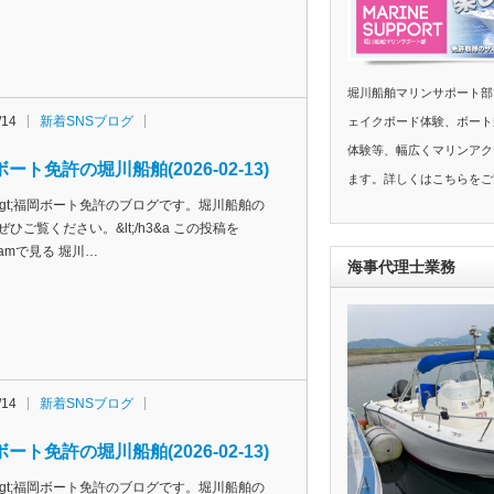
堀川船舶マリンサポート部
/14
新着SNSブログ
ェイクボード体験、ボート
体験等、幅広くマリンアク
ート免許の堀川船舶(2026-02-13)
ます。詳しくはこちらをご
h3&gt;福岡ボート免許のブログです。堀川船舶の
ぜひご覧ください。&lt;/h3&a この投稿を
agramで見る 堀川…
海事代理士業務
/14
新着SNSブログ
ート免許の堀川船舶(2026-02-13)
h3&gt;福岡ボート免許のブログです。堀川船舶の