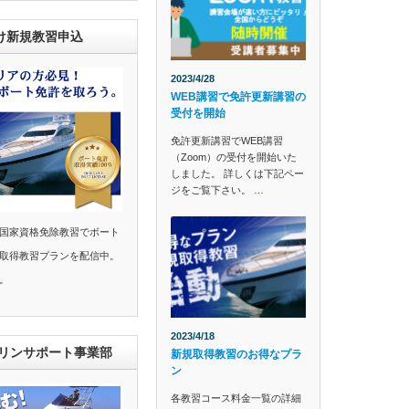
け新規教習申込
2023/4/28
WEB講習で免許更新講習の
受付を開始
免許更新講習でWEB講習
（Zoom）の受付を開始いた
しました。 詳しくは下記ペー
ジをご覧下さい。 …
国家資格免除教習でボート
取得教習プランを配信中。
。
2023/4/18
マリンサポート事業部
新規取得教習のお得なプラ
ン
各教習コース料金一覧の詳細