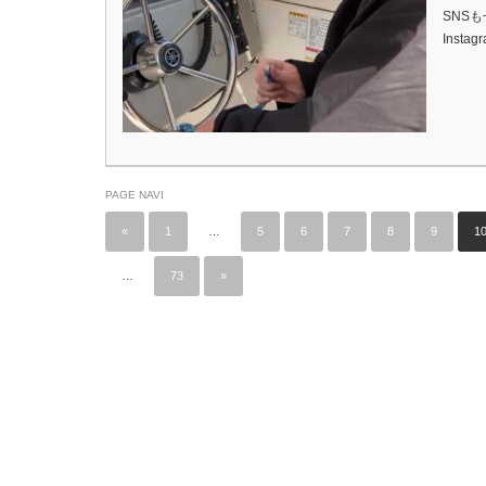
SNSも
Inst
PAGE NAVI
«
1
…
5
6
7
8
9
1
…
73
»