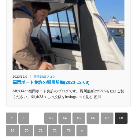
2023/12/9
新着SNSブログ
福岡ボート免許の堀川船舶(2023-12-08)
&lt;h3&gt;福岡ボート免許のブログです。堀川船舶のSNSもぜひご覧
ください。&lt;/h3&a この投稿をInstagramで見る 堀川…
«
1
…
63
64
65
66
67
68
69
70
71
72
73
»