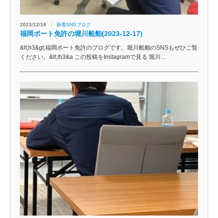
2023/12/18
新着SNSブログ
福岡ボート免許の堀川船舶(2023-12-17)
&lt;h3&gt;福岡ボート免許のブログです。堀川船舶のSNSもぜひご覧
ください。&lt;/h3&a この投稿をInstagramで見る 堀川…