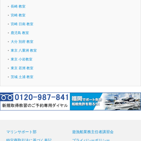
長崎 教室
宮崎 教室
宮崎 日南 教室
鹿児島 教室
大分 別府 教室
東京 八重洲 教室
東京 小岩教室
東京 若洲 教室
茨城 土浦 教室
マリンサポート部
遊漁船業務主任者講習会
特定商取引法に基づく表記
プライバシーポリシー