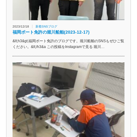
2023/12/18
新着SNSブログ
福岡ボート免許の堀川船舶(2023-12-17)
&lt;h3&gt;福岡ボート免許のブログです。堀川船舶のSNSもぜひご覧
ください。&lt;/h3&a この投稿をInstagramで見る 堀川…