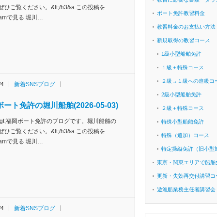
ぜひご覧ください。&lt;/h3&a この投稿を
ボート免許教習料金
agramで見る 堀川…
教習料金のお支払い方法
新規取得の教習コース
1級小型船舶免許
１級＋特殊コース
２級→１級への進級コ
/4
新着SNSブログ
2級小型船舶免許
ート免許の堀川船舶(2026-05-03)
２級＋特殊コース
h3&gt;福岡ボート免許のブログです。堀川船舶の
特殊小型船舶免許
ぜひご覧ください。&lt;/h3&a この投稿を
特殊（追加）コース
agramで見る 堀川…
特定操縦免許（旧小型
東京・関東エリアで船舶
更新・失効再交付講習コ
遊漁船業務主任者講習会
/4
新着SNSブログ