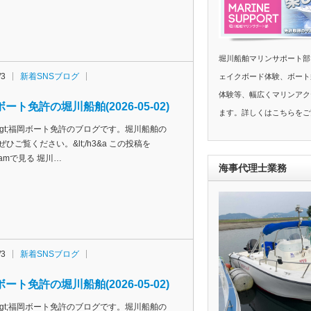
堀川船舶マリンサポート部
/3
新着SNSブログ
ェイクボード体験、ボート
体験等、幅広くマリンアク
ート免許の堀川船舶(2026-05-02)
ます。詳しくはこちらをご
h3&gt;福岡ボート免許のブログです。堀川船舶の
ぜひご覧ください。&lt;/h3&a この投稿を
agramで見る 堀川…
海事代理士業務
/3
新着SNSブログ
ート免許の堀川船舶(2026-05-02)
h3&gt;福岡ボート免許のブログです。堀川船舶の