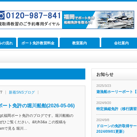
みの流れ
ボート免許教習料金
教室案内
会社案内
お知らせ
2025/3/23
遊漁船ホーリーボート【公
/7
新着SNSブログ
2024/9/20
ート免許の堀川船舶(2026-05-06)
特定操縦免許（移行講習
h3&gt;福岡ボート免許のブログです。堀川船舶の
2024/9/8
ぜひご覧ください。&lt;/h3&a この投稿を
ドローンの免許取得サー
agramで見る 堀川…
2024/09/01更新）