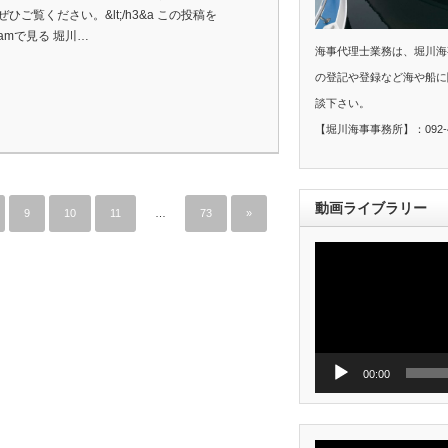
ぜひご覧ください。&lt;/h3&a この投稿を
agramで見る 堀川…
海事代理士業務は、堀川海
の登記や登録など海や船に
談下さい。
【堀川海事事務所】：092-40
動画ライブラリー
9
10
11
…
73
»
動
画
プ
レ
ー
ヤ
ー
00:00
動