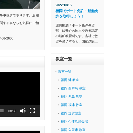
2022/10/15
福岡でボート免許・船舶免
事事務所で承ります。船舶
許を取得しよう！
関する事ならお気軽にご相
堀川船舶「ボート免許教習
部」は安心の国土交通省認定
の船舶教習所です。当社で教
6-2603
習を修了すると、国家試験…
教室一覧
教室一覧
福岡 港 教室
福岡 西戸崎 教室
福岡 糸島 教室
福岡 福津 教室
00:36
福岡 遠賀教室
福岡 今津浜崎会場
福岡 久留米 教室