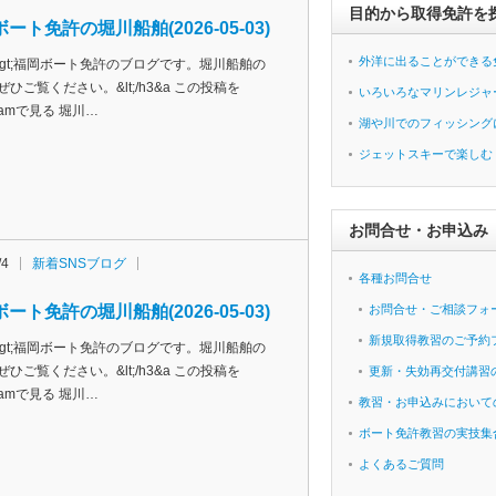
目的から取得免許を
ート免許の堀川船舶(2026-05-03)
外洋に出ることができる
h3&gt;福岡ボート免許のブログです。堀川船舶の
ぜひご覧ください。&lt;/h3&a この投稿を
いろいろなマリンレジャ
agramで見る 堀川…
湖や川でのフィッシング
ジェットスキーで楽しむ
お問合せ・お申込み
/4
新着SNSブログ
各種お問合せ
ート免許の堀川船舶(2026-05-03)
お問合せ・ご相談フォ
新規取得教習のご予約
h3&gt;福岡ボート免許のブログです。堀川船舶の
ぜひご覧ください。&lt;/h3&a この投稿を
更新・失効再交付講習
agramで見る 堀川…
教習・お申込みにおいて
ボート免許教習の実技集
よくあるご質問