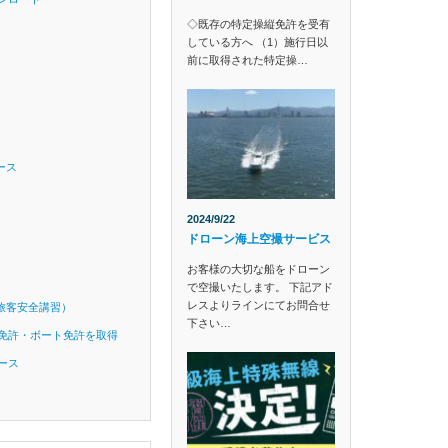
◇既存の特定操縦免許を受有
している方へ （1）施行日以
前に取得された特定操…
ース
2024/9/22
ドローン海上空撮サービス
お客様の大切な船をドローン
で空撮いたします。 下記アド
レスよりラインにてお問合せ
旅客安全講習）
下さい…
免許・ボート免許を取得
ース