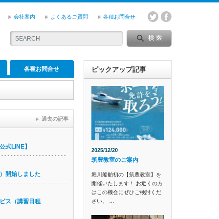
会社案内
よくあるご質問
各種お問合せ
各種お問合せ
ピックアップ記事
過去の記事
式LINE】
2025/12/20
筑豊教室のご案内
）開始しました
堀川船舶初の【筑豊教室】を
開催いたします！ お近くの方
はこの機会にぜひご検討くだ
さい。 …
ビス（講習日程