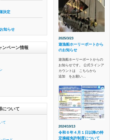
催決定
お知らせ
2025/3/23
遊漁船ホーリーボートから
ャンペーン情報
のお知らせ
遊漁船ホーリーボートからの
お知らせです。 公式ラインア
ン
カウントは こちらから
追加 をお願い…
得について
いて
2024/10/13
令和６年４月１日以降の特
定操縦免許制度について
ンロード