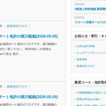
2024/9/1
2級海上特殊無線 講習開
2024/9/1
ドローン空撮サービスの
/6
新着SNSブログ
お知らせ・割引・キ
ート免許の堀川船舶(2026-05-05)
h3&gt;福岡ボート免許のブログです。堀川船舶の
お得な割引情報
ぜひご覧ください。&lt;/h3&a この投稿を
ピックアップキャンペー
agramで見る 堀川…
更新情報
新着SNSブログ
教習コース・免許取
/6
新着SNSブログ
小型船舶操縦士免許につ
ート免許の堀川船舶(2026-05-05)
受講お申込みの流れ
h3&gt;福岡ボート免許のブログです。堀川船舶の
教習に必要な書類・ダウ