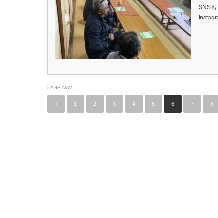
SNSも
Inst
PAGE NAVI
«
1
2
3
4
5
6
7
8