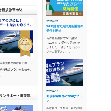
け新規教習申込
2023/4/28
WEB講習で免許更新講習の
受付を開始
免許更新講習でWEB講習
（Zoom）の受付を開始いた
しました。 詳しくは下記ペー
ジをご覧下さい。 …
国家資格免除教習でボート
取得教習プランを配信中。
。
2023/4/18
マリンサポート事業部
新規取得教習のお得なプラ
ン
各教習コース料金一覧の詳細