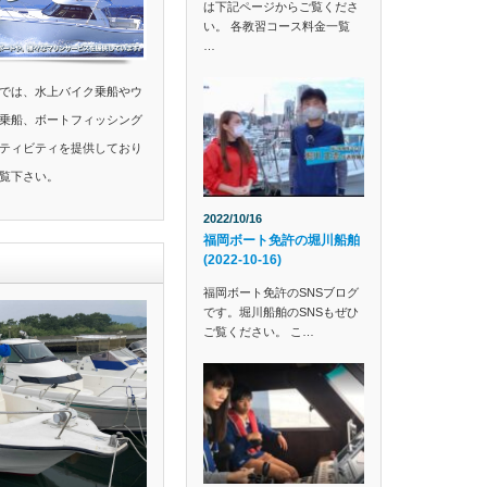
は下記ページからご覧くださ
い。 各教習コース料金一覧
…
では、水上バイク乗船やウ
乗船、ボートフィッシング
ティビティを提供しており
覧下さい。
2022/10/16
福岡ボート免許の堀川船舶
(2022-10-16)
福岡ボート免許のSNSブログ
です。堀川船舶のSNSもぜひ
ご覧ください。 こ…