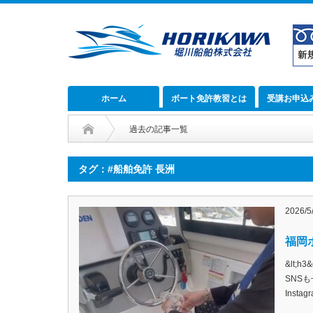
ホーム
ボート免許教習とは
受講お申込
過去の記事一覧
タグ：#船舶免許 長洲
2026/5
福岡ボ
&lt;
SNSも
Inst