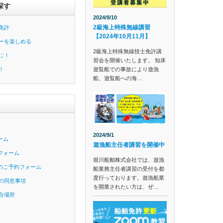
探す
2024/9/10
2級海上特殊無線講習
免許
【2024年10月11月】
ーを楽しめる
2級海上特殊無線技士免許講
に！
習会を開催いたします。 知床
遊覧船での事故により遊漁
！
船、遊覧船への海…
2024/9/1
ーム
遊漁船主任者講習を開催中
フォーム
堀川船舶株式会社では、遊漁
のご予約フォーム
船業務主任者講習の受付を都
度行っております。遊漁船業
の同意事項
を開業されたい方は、ぜ…
合場所