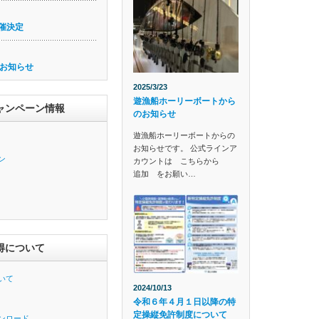
催決定
お知らせ
2025/3/23
遊漁船ホーリーボートから
ャンペーン情報
のお知らせ
遊漁船ホーリーボートからの
お知らせです。 公式ラインア
ン
カウントは こちらから
追加 をお願い…
得について
いて
2024/10/13
令和６年４月１日以降の特
定操縦免許制度について
ンロード