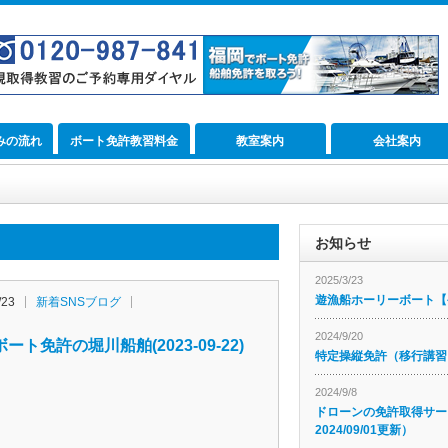
みの流れ
ボート免許教習料金
教室案内
会社案内
お知らせ
2025/3/23
遊漁船ホーリーボート【公
/23
新着SNSブログ
2024/9/20
ート免許の堀川船舶(2023-09-22)
特定操縦免許（移行講習
2024/9/8
ドローンの免許取得サー
2024/09/01更新）