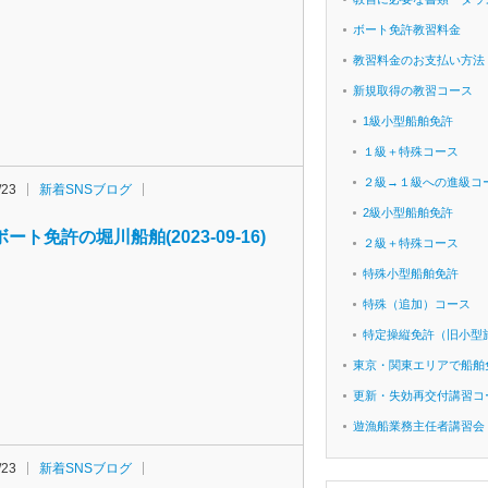
ボート免許教習料金
教習料金のお支払い方法
新規取得の教習コース
1級小型船舶免許
１級＋特殊コース
２級→１級への進級コ
/23
新着SNSブログ
2級小型船舶免許
ート免許の堀川船舶(2023-09-16)
２級＋特殊コース
特殊小型船舶免許
特殊（追加）コース
特定操縦免許（旧小型
東京・関東エリアで船舶
更新・失効再交付講習コ
遊漁船業務主任者講習会
/23
新着SNSブログ