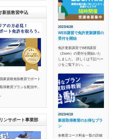
け新規教習申込
2023/4/28
WEB講習で免許更新講習の
受付を開始
免許更新講習でWEB講習
（Zoom）の受付を開始いた
しました。 詳しくは下記ペー
ジをご覧下さい。 …
国家資格免除教習でボート
取得教習プランを配信中。
。
2023/4/18
マリンサポート事業部
新規取得教習のお得なプラ
ン
各教習コース料金一覧の詳細