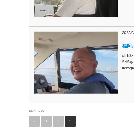
2023/9
福岡ボ
&lt;
SNSも
Inst
PAGE NAVI
«
1
2
3