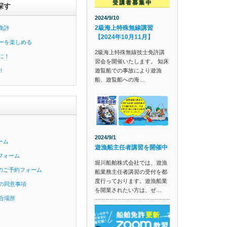
探す
2024/9/10
2級海上特殊無線講習
免許
【2024年10月11月】
ーを楽しめる
2級海上特殊無線技士免許講
に！
習会を開催いたします。 知床
遊覧船での事故により遊漁
！
船、遊覧船への海…
2024/9/1
ーム
遊漁船主任者講習を開催中
フォーム
堀川船舶株式会社では、遊漁
のご予約フォーム
船業務主任者講習の受付を都
度行っております。遊漁船業
の同意事項
を開業されたい方は、ぜ…
合場所