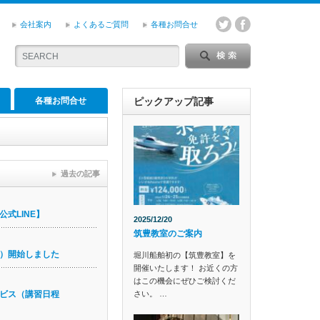
会社案内
よくあるご質問
各種お問合せ
各種お問合せ
ピックアップ記事
過去の記事
式LINE】
2025/12/20
筑豊教室のご案内
）開始しました
堀川船舶初の【筑豊教室】を
開催いたします！ お近くの方
はこの機会にぜひご検討くだ
さい。 …
ビス（講習日程