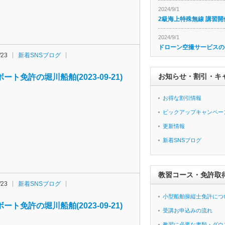
2024/9/1
2級海上特殊無線 講習開
2024/9/1
ドローン空撮サービスの
/23
新着SNSブログ
お知らせ・割引・キ
ート免許の堀川船舶(2023-09-21)
お得な割引情報
ピックアップキャンペー
更新情報
新着SNSブログ
教習コース・免許取
/23
新着SNSブログ
小型船舶操縦士免許につ
ート免許の堀川船舶(2023-09-21)
受講お申込みの流れ
教習に必要な書類・ダウ