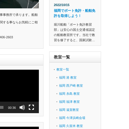
2022/10/15
福岡でボート免許・船舶免
事事務所で承ります。船舶
許を取得しよう！
関する事ならお気軽にご相
堀川船舶「ボート免許教習
部」は安心の国土交通省認定
の船舶教習所です。当社で教
6-2603
習を修了すると、国家試験…
教室一覧
教室一覧
福岡 港 教室
福岡 西戸崎 教室
福岡 糸島 教室
福岡 福津 教室
00:36
福岡 遠賀教室
福岡 今津浜崎会場
福岡 久留米 教室