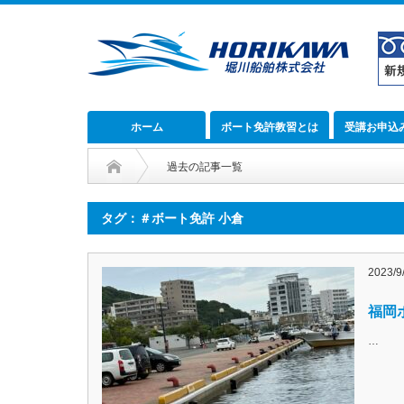
ホーム
ボート免許教習とは
受講お申込
過去の記事一覧
タグ：＃ボート免許 小倉
2023/9
福岡ボ
…