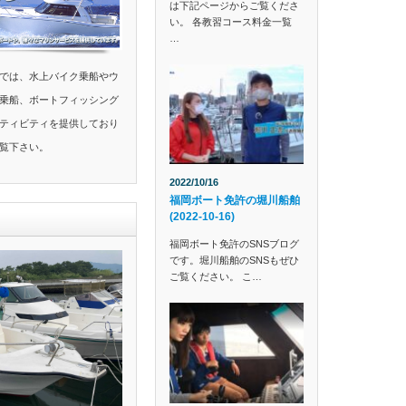
は下記ページからご覧くださ
い。 各教習コース料金一覧
…
では、水上バイク乗船やウ
乗船、ボートフィッシング
ティビティを提供しており
覧下さい。
2022/10/16
福岡ボート免許の堀川船舶
(2022-10-16)
福岡ボート免許のSNSブログ
です。堀川船舶のSNSもぜひ
ご覧ください。 こ…