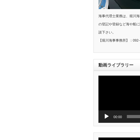
海事代理士業務は、堀川海
の登記や登録など海や船に
談下さい。
【堀川海事事務所】：092-40
動画ライブラリー
動
画
プ
レ
ー
ヤ
ー
00:00
動