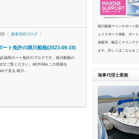
堀川船舶マリンサポート部
/20
新着SNSブログ
ェイクボード体験、ボート
体験等、幅広くマリンアク
ート免許の堀川船舶(2023-09-19)
ます。詳しくはこちらをご
h3&gt;福岡ボート免許のブログです。堀川船舶の
ぜひご覧ください。&lt;/h3&a この投稿を
agramで見る 堀川…
海事代理士業務