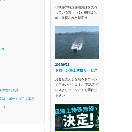
◇既存の特定操縦免許を受有
している方へ （1）施行日以
前に取得された特定操…
ース
2024/9/22
ドローン海上空撮サービス
お客様の大切な船をドローン
で空撮いたします。 下記アド
レスよりラインにてお問合せ
旅客安全講習）
下さい…
免許・ボート免許を取得
ース