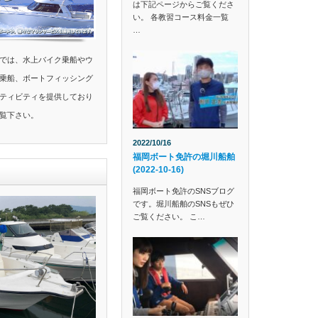
は下記ページからご覧くださ
い。 各教習コース料金一覧
…
では、水上バイク乗船やウ
乗船、ボートフィッシング
ティビティを提供しており
覧下さい。
2022/10/16
福岡ボート免許の堀川船舶
(2022-10-16)
福岡ボート免許のSNSブログ
です。堀川船舶のSNSもぜひ
ご覧ください。 こ…