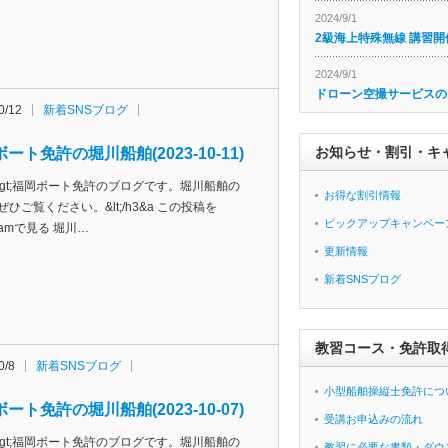
2024/9/1
2級海上特殊無線 講習開
2024/9/1
ドローン空撮サービスの
0/12
新着SNSブログ
お知らせ・割引・キ
ート免許の堀川船舶(2023-10-11)
h3&gt;福岡ボート免許のブログです。堀川船舶の
お得な割引情報
ぜひご覧ください。&lt;/h3&a この投稿を
ピックアップキャンペー
agramで見る 堀川…
更新情報
新着SNSブログ
教習コース・免許取
0/8
新着SNSブログ
小型船舶操縦士免許につ
ート免許の堀川船舶(2023-10-07)
受講お申込みの流れ
h3&gt;福岡ボート免許のブログです。堀川船舶の
教習に必要な書類・ダウ