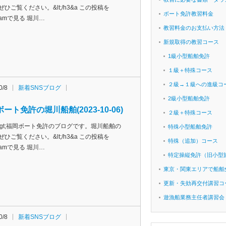
ぜひご覧ください。&lt;/h3&a この投稿を
ボート免許教習料金
agramで見る 堀川…
教習料金のお支払い方法
新規取得の教習コース
1級小型船舶免許
１級＋特殊コース
２級→１級への進級コ
0/8
新着SNSブログ
2級小型船舶免許
ート免許の堀川船舶(2023-10-06)
２級＋特殊コース
h3&gt;福岡ボート免許のブログです。堀川船舶の
特殊小型船舶免許
ぜひご覧ください。&lt;/h3&a この投稿を
特殊（追加）コース
agramで見る 堀川…
特定操縦免許（旧小型
東京・関東エリアで船舶
更新・失効再交付講習コ
遊漁船業務主任者講習会
0/8
新着SNSブログ