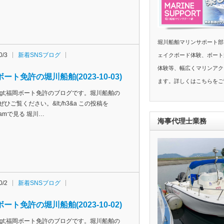
堀川船舶マリンサポート部
0/3
新着SNSブログ
ェイクボード体験、ボート
体験等、幅広くマリンアク
ート免許の堀川船舶(2023-10-03)
ます。詳しくはこちらをご
h3&gt;福岡ボート免許のブログです。堀川船舶の
ぜひご覧ください。&lt;/h3&a この投稿を
agramで見る 堀川…
海事代理士業務
0/2
新着SNSブログ
ート免許の堀川船舶(2023-10-02)
h3&gt;福岡ボート免許のブログです。堀川船舶の