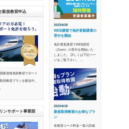
け新規教習申込
2023/4/28
WEB講習で免許更新講習の
受付を開始
免許更新講習でWEB講習
（Zoom）の受付を開始いた
しました。 詳しくは下記ペー
ジをご覧下さい。 …
国家資格免除教習でボート
取得教習プランを配信中。
。
2023/4/18
マリンサポート事業部
新規取得教習のお得なプラ
ン
各教習コース料金一覧の詳細