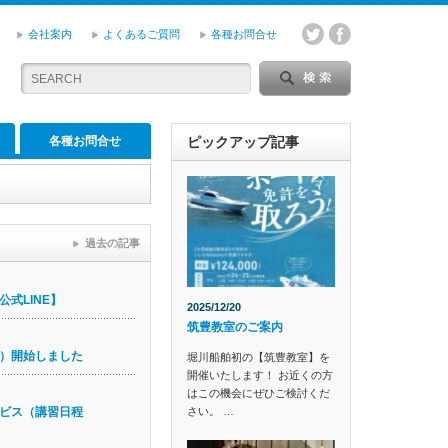
会社案内
よくあるご質問
各種お問合せ
各種お問合せ
ピックアップ記事
過去の記事
式LINE】
2025/12/20
筑豊教室のご案内
）開始しました
堀川船舶初の【筑豊教室】を
開催いたします！ お近くの方
はこの機会にぜひご検討くだ
さい。 …
ビス（講習日程