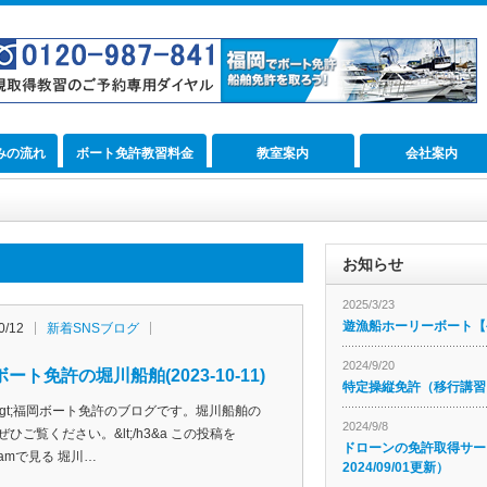
みの流れ
ボート免許教習料金
教室案内
会社案内
お知らせ
2025/3/23
遊漁船ホーリーボート【公
0/12
新着SNSブログ
2024/9/20
ート免許の堀川船舶(2023-10-11)
特定操縦免許（移行講習
h3&gt;福岡ボート免許のブログです。堀川船舶の
2024/9/8
ぜひご覧ください。&lt;/h3&a この投稿を
ドローンの免許取得サー
agramで見る 堀川…
2024/09/01更新）