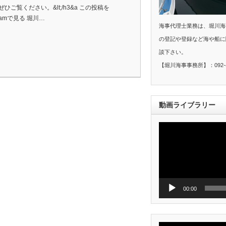
ぜひご覧ください。&lt;/h3&a この投稿を
agramで見る 堀川…
海事代理士業務は、堀川海
の登記や登録など海や船に
談下さい。
【堀川海事事務所】：092-40
動画ライブラリー
動
画
プ
レ
ー
ヤ
ー
00:00
動