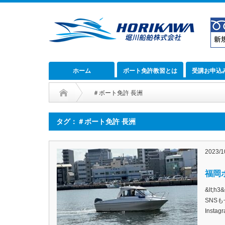
ホーム
ボート免許教習とは
受講お申込
＃ボート免許 長洲
タグ：＃ボート免許 長洲
2023/1
福岡ボ
&lt;
SNSも
Inst