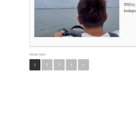
SNSも
Inst
PAGE NAVI
1
2
3
4
»