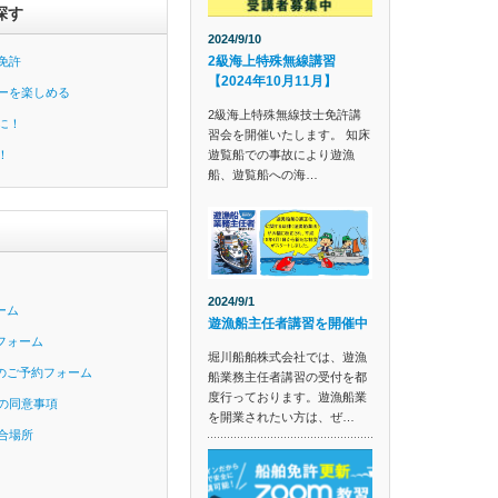
探す
2024/9/10
2級海上特殊無線講習
免許
【2024年10月11月】
ーを楽しめる
2級海上特殊無線技士免許講
に！
習会を開催いたします。 知床
遊覧船での事故により遊漁
！
船、遊覧船への海…
2024/9/1
ーム
遊漁船主任者講習を開催中
フォーム
堀川船舶株式会社では、遊漁
のご予約フォーム
船業務主任者講習の受付を都
度行っております。遊漁船業
の同意事項
を開業されたい方は、ぜ…
合場所