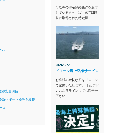
◇既存の特定操縦免許を受有
している方へ （1）施行日以
前に取得された特定操…
ース
2024/9/22
ドローン海上空撮サービス
お客様の大切な船をドローン
で空撮いたします。 下記アド
レスよりラインにてお問合せ
旅客安全講習）
下さい…
免許・ボート免許を取得
ース