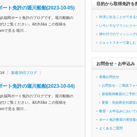
目的から取得免許を
ート免許の堀川船舶(2023-10-05)
外洋に出ることができる
h3&gt;福岡ボート免許のブログです。堀川船舶の
ぜひご覧ください。&lt;/h3&a この投稿を
いろいろなマリンレジャ
agramで見る 堀川…
湖や川でのフィッシング
ジェットスキーで楽しむ
お問合せ・お申込み
0/4
新着SNSブログ
各種お問合せ
ート免許の堀川船舶(2023-10-04)
お問合せ・ご相談フォ
新規取得教習のご予約
h3&gt;福岡ボート免許のブログです。堀川船舶の
ぜひご覧ください。&lt;/h3&a この投稿を
更新・失効再交付講習
agramで見る 堀川…
教習・お申込みにおいて
ボート免許教習の実技集
よくあるご質問