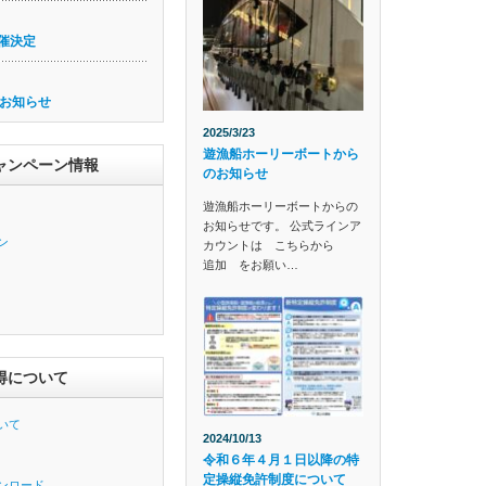
催決定
お知らせ
2025/3/23
遊漁船ホーリーボートから
ャンペーン情報
のお知らせ
遊漁船ホーリーボートからの
お知らせです。 公式ラインア
ン
カウントは こちらから
追加 をお願い…
得について
いて
2024/10/13
令和６年４月１日以降の特
定操縦免許制度について
ンロード