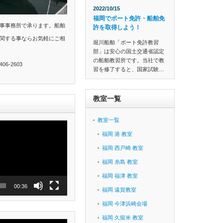
2022/10/15
福岡でボート免許・船舶免
事事務所で承ります。船舶
許を取得しよう！
関する事ならお気軽にご相
堀川船舶「ボート免許教習
部」は安心の国土交通省認定
の船舶教習所です。当社で教
6-2603
習を修了すると、国家試験…
教室一覧
教室一覧
福岡 港 教室
福岡 西戸崎 教室
福岡 糸島 教室
福岡 福津 教室
00:36
福岡 遠賀教室
福岡 今津浜崎会場
福岡 久留米 教室