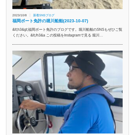
2023/10/8
新着SNSブログ
福岡ボート免許の堀川船舶(2023-10-07)
&lt;h3&gt;福岡ボート免許のブログです。堀川船舶のSNSもぜひご覧
ください。&lt;/h3&a この投稿をInstagramで見る 堀川…