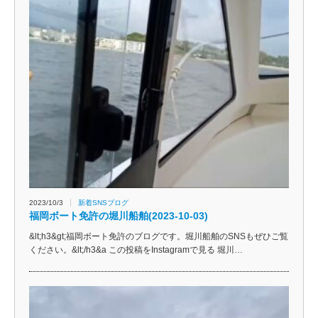
2023/10/3
新着SNSブログ
福岡ボート免許の堀川船舶(2023-10-03)
&lt;h3&gt;福岡ボート免許のブログです。堀川船舶のSNSもぜひご覧
ください。&lt;/h3&a この投稿をInstagramで見る 堀川…