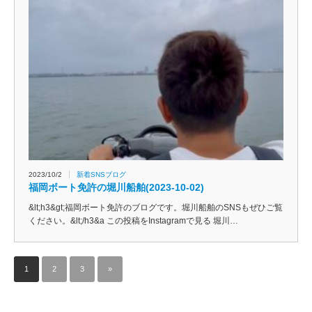
2023/10/2
新着SNSブログ
福岡ボート免許の堀川船舶(2023-10-02)
&lt;h3&gt;福岡ボート免許のブログです。堀川船舶のSNSもぜひご覧
ください。&lt;/h3&a この投稿をInstagramで見る 堀川…
1
2
3
»