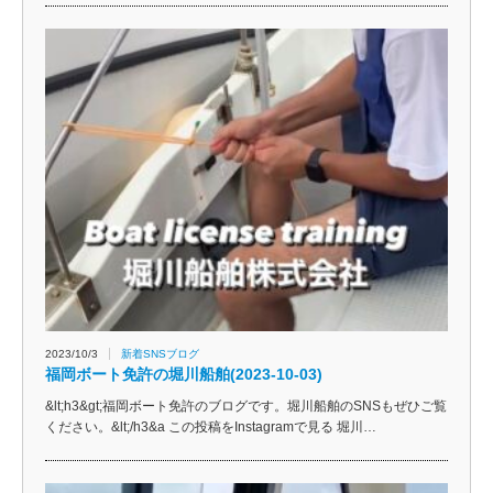
2023/10/3
新着SNSブログ
福岡ボート免許の堀川船舶(2023-10-03)
&lt;h3&gt;福岡ボート免許のブログです。堀川船舶のSNSもぜひご覧
ください。&lt;/h3&a この投稿をInstagramで見る 堀川…