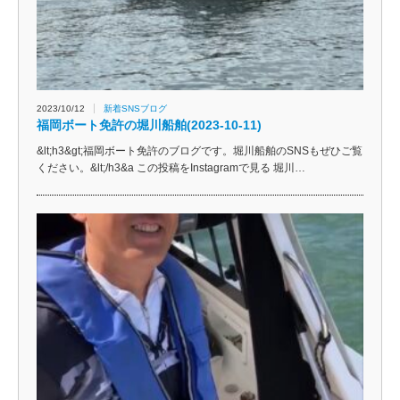
2023/10/12
新着SNSブログ
福岡ボート免許の堀川船舶(2023-10-11)
&lt;h3&gt;福岡ボート免許のブログです。堀川船舶のSNSもぜひご覧
ください。&lt;/h3&a この投稿をInstagramで見る 堀川…