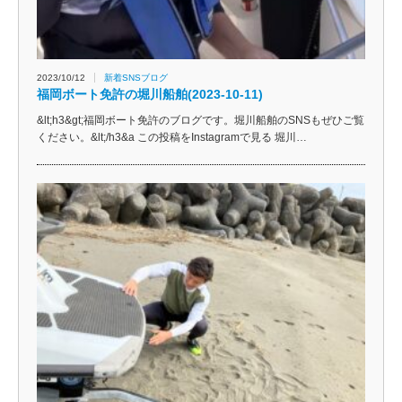
2023/10/12
新着SNSブログ
福岡ボート免許の堀川船舶(2023-10-11)
&lt;h3&gt;福岡ボート免許のブログです。堀川船舶のSNSもぜひご覧
ください。&lt;/h3&a この投稿をInstagramで見る 堀川…