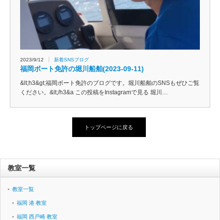
2023/9/12
新着SNSブログ
福岡ボート免許の堀川船舶(2023-09-11)
&lt;h3&gt;福岡ボート免許のブログです。堀川船舶のSNSもぜひご覧
ください。&lt;/h3&a この投稿をInstagramで見る 堀川…
トップページに戻る
教室一覧
教室一覧
福岡 港 教室
福岡 西戸崎 教室