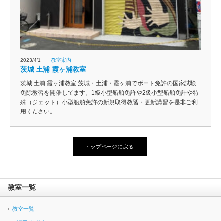
2023/4/1
教室案内
茨城 土浦 霞ヶ浦教室
茨城 土浦 霞ヶ浦教室 茨城・土浦・霞ヶ浦でボート免許の国家試験
免除教習を開催してます。1級小型船舶免許や2級小型船舶免許や特
殊（ジェット）小型船舶免許の新規取得教習・更新講習を是非ご利
用ください。 …
トップページに戻る
教室一覧
教室一覧