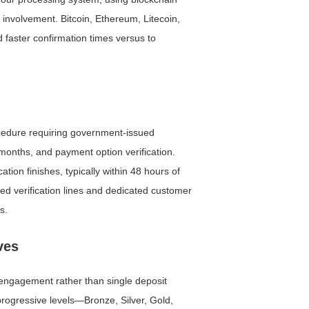
involvement. Bitcoin, Ethereum, Litecoin,
d faster confirmation times versus to
rocedure requiring government-issued
 months, and payment option verification.
ation finishes, typically within 48 hours of
 verification lines and dedicated customer
s.
ves
engagement rather than single deposit
progressive levels—Bronze, Silver, Gold,