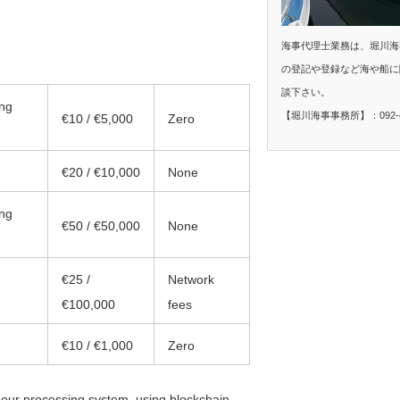
海事代理士業務は、堀川海
の登記や登録など海や船に
談下さい。
ing
【堀川海事事務所】：092-40
€10 / €5,000
Zero
€20 / €10,000
None
ing
€50 / €50,000
None
€25 /
Network
€100,000
fees
€10 / €1,000
Zero
n our processing system, using blockchain