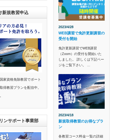
け新規教習申込
2023/4/28
WEB講習で免許更新講習の
受付を開始
免許更新講習でWEB講習
（Zoom）の受付を開始いた
しました。 詳しくは下記ペー
ジをご覧下さい。 …
国家資格免除教習でボート
取得教習プランを配信中。
。
2023/4/18
マリンサポート事業部
新規取得教習のお得なプラ
ン
各教習コース料金一覧の詳細