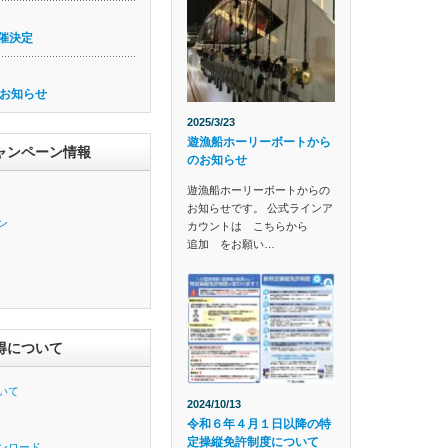
催決定
お知らせ
2025/3/23
遊漁船ホーリーボートから
ャンペーン情報
のお知らせ
遊漁船ホーリーボートからの
お知らせです。 公式ラインア
ン
カウントは こちらから
追加 をお願い…
得について
いて
2024/10/13
令和６年４月１日以降の特
定操縦免許制度について
ンロード