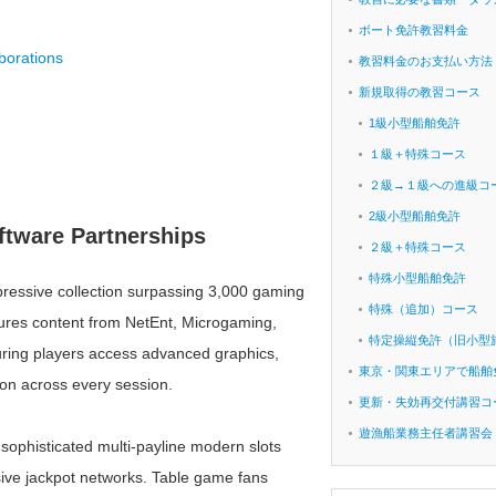
ボート免許教習料金
borations
教習料金のお支払い方法
新規取得の教習コース
1級小型船舶免許
１級＋特殊コース
２級→１級への進級コ
2級小型船舶免許
ftware Partnerships
２級＋特殊コース
特殊小型船舶免許
ressive collection surpassing 3,000 gaming
特殊（追加）コース
atures content from NetEnt, Microgaming,
特定操縦免許（旧小型
uring players access advanced graphics,
東京・関東エリアで船舶
on across every session.
更新・失効再交付講習コ
遊漁船業務主任者講習会
 sophisticated multi-payline modern slots
sive jackpot networks. Table game fans