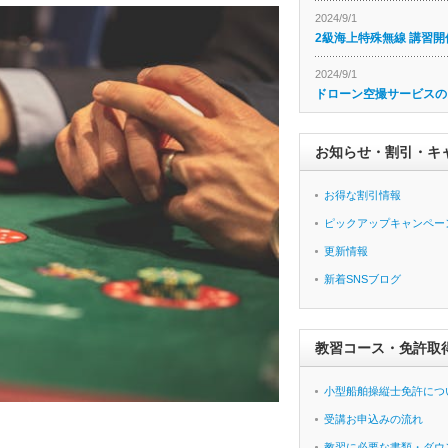
2024/9/1
2級海上特殊無線 講習開
2024/9/1
ドローン空撮サービスの
お知らせ・割引・キ
お得な割引情報
ピックアップキャンペー
更新情報
新着SNSブログ
教習コース・免許取
小型船舶操縦士免許につ
受講お申込みの流れ
教習に必要な書類・ダウ