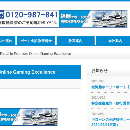
みの流れ
ボート免許教習料金
教室案内
会社案内
Portal to Premium Online Gaming Excellence
お知らせ
Online Gaming Excellence
2025/3/23
遊漁船ホーリーボート【公
2024/9/20
特定操縦免許（移行講習
2024/9/8
ドローンの免許取得サー
2024/09/01更新）