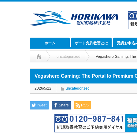
ホーム
ボート免許教習とは
受講お申込
uncategorized
Vegashero Gaming: The 
Vegashero Gaming: The Portal to Premium 
2026/5/22
uncategorized
Tweet
Share
RSS