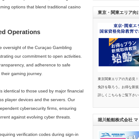
ng options that blend traditional casino
東京・関東エリア向
sed Operations
e oversight of the Curaçao Gambling
rating our commitment to open activities.
l transparency, and adherence to safe
 their gaming journey.
東京関東エリアの方必見！
免許を取ろう。お得な新規
 identical to those used by major financial
詳しくこちらをご覧下さい
ss player devices and the servers. Our
dependent cybersecurity firms, ensuring
rrent against evolving cyber threats.
堀川船舶株式会社 
equiring verification codes during sign-in