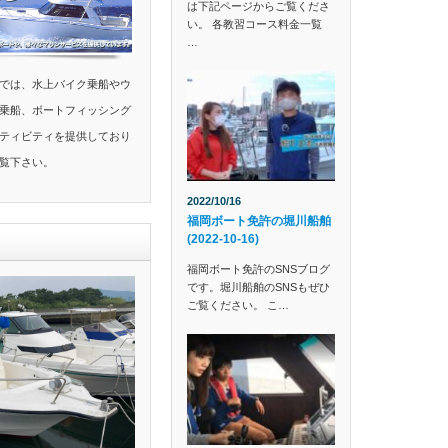
は下記ページからご覧くださ
い。 各教習コース料金一覧
…
では、水上バイク乗船やウ
乗船、ボートフィッシング
ティビティを提供しており
覧下さい。
2022/10/16
福岡ボート免許の堀川船舶
(2022-10-16)
福岡ボート免許のSNSブログ
です。堀川船舶のSNSもぜひ
ご覧ください。 こ…