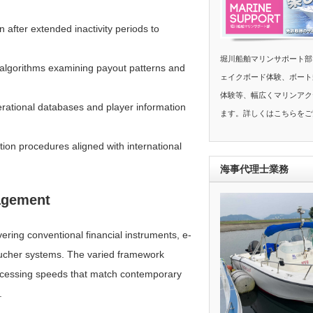
after extended inactivity periods to
堀川船舶マリンサポート部
n algorithms examining payout patterns and
ェイクボード体験、ボート
体験等、幅広くマリンアク
ational databases and player information
ます。詳しくはこちらをご
tion procedures aligned with international
海事代理士業務
agement
ring conventional financial instruments, e-
voucher systems. The varied framework
ocessing speeds that match contemporary
.