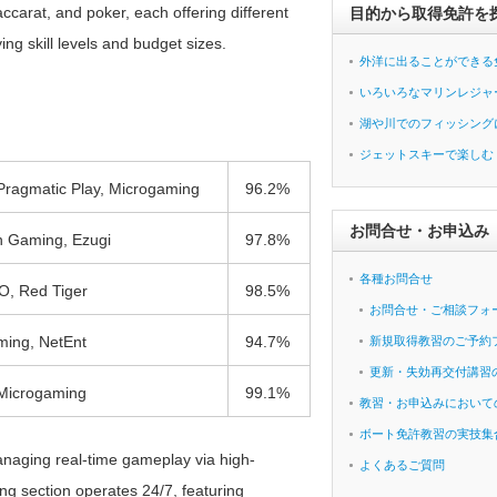
ccarat, and poker, each offering different
目的から取得免許を
ng skill levels and budget sizes.
外洋に出ることができる
いろいろなマリンレジャ
湖や川でのフィッシング
ジェットスキーで楽しむ
Pragmatic Play, Microgaming
96.2%
お問合せ・お申込み
n Gaming, Ezugi
97.8%
各種お問合せ
O, Red Tiger
98.5%
お問合せ・ご相談フォ
ming, NetEnt
94.7%
新規取得教習のご予約
更新・失効再交付講習
 Microgaming
99.1%
教習・お申込みにおいて
ボート免許教習の実技集
anaging real-time gameplay via high-
よくあるご質問
ing section operates 24/7, featuring