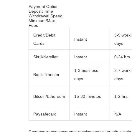
Payment Option
Deposit Time
Withdrawal Speed
Minimum/Max
Fees
Credit/Debit
3-5 work
Instant
Cards
days
Skrill/Neteller
Instant
0-24 hrs
1-3 business
3-7 work
Bank Transfer
days
days
Bitcoin/Ethereum
15-30 minutes
1-2 hrs
Paysafecard
Instant
N/A
Cryptocurrency payments receive special priority withi