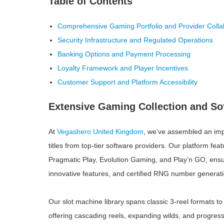
Table of Contents
Comprehensive Gaming Portfolio and Provider Colla
Security Infrastructure and Regulated Operations
Banking Options and Payment Processing
Loyalty Framework and Player Incentives
Customer Support and Platform Accessibility
Extensive Gaming Collection and So
At
Vegashero United Kingdom
, we’ve assembled an imp
titles from top-tier software providers. Our platform fe
Pragmatic Play, Evolution Gaming, and Play’n GO, ens
innovative features, and certified RNG number generati
Our slot machine library spans classic 3-reel formats to
offering cascading reels, expanding wilds, and progres