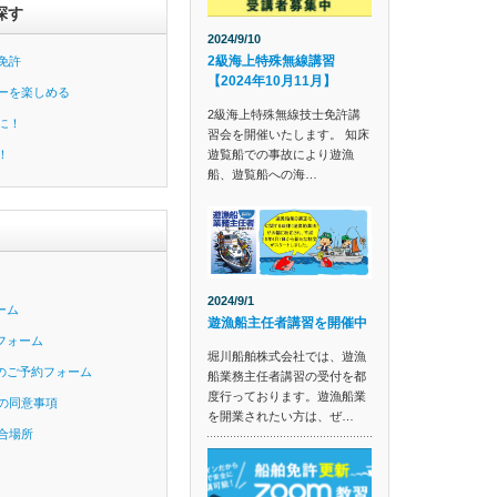
探す
2024/9/10
2級海上特殊無線講習
免許
【2024年10月11月】
ーを楽しめる
2級海上特殊無線技士免許講
に！
習会を開催いたします。 知床
遊覧船での事故により遊漁
！
船、遊覧船への海…
2024/9/1
ーム
遊漁船主任者講習を開催中
フォーム
堀川船舶株式会社では、遊漁
のご予約フォーム
船業務主任者講習の受付を都
度行っております。遊漁船業
の同意事項
を開業されたい方は、ぜ…
合場所