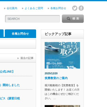
会社案内
よくあるご質問
各種お問合せ
各種お問合せ
ピックアップ記事
過去の記事
式LINE】
2025/12/20
筑豊教室のご案内
）開始しました
堀川船舶初の【筑豊教室】を
開催いたします！ お近くの方
はこの機会にぜひご検討くだ
さい。 …
ビス（講習日程