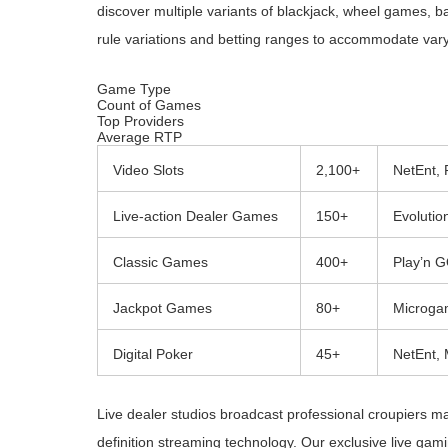
discover multiple variants of blackjack, wheel games, ba
rule variations and betting ranges to accommodate varyi
Game Type
Count of Games
Top Providers
Average RTP
Video Slots
2,100+
NetEnt, 
Live-action Dealer Games
150+
Evolutio
Classic Games
400+
Play’n G
Jackpot Games
80+
Microga
Digital Poker
45+
NetEnt,
Live dealer studios broadcast professional croupiers m
definition streaming technology. Our exclusive live gam