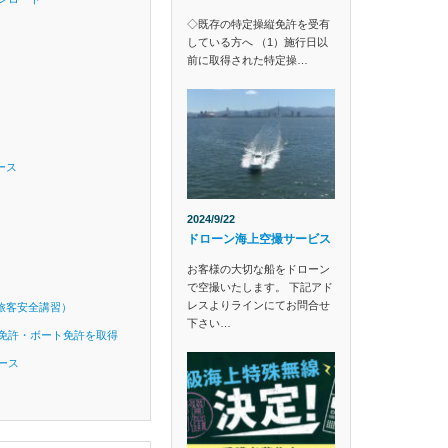
◇既存の特定操縦免許を受有
している方へ （1）施行日以
前に取得された特定操…
ース
2024/9/22
ドローン海上空撮サービス
お客様の大切な船をドローン
で空撮いたします。 下記アド
レスよりラインにてお問合せ
旅客安全講習）
下さい…
免許・ボート免許を取得
ース