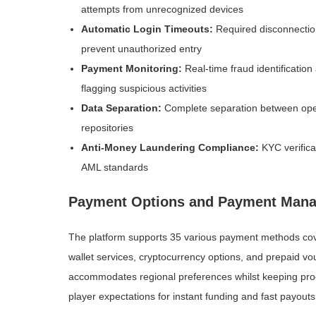
attempts from unrecognized devices
Automatic Login Timeouts:
Required disconnection 
prevent unauthorized entry
Payment Monitoring:
Real-time fraud identificatio
flagging suspicious activities
Data Separation:
Complete separation between oper
repositories
Anti-Money Laundering Compliance:
KYC verifica
AML standards
Payment Options and Payment Man
The platform supports 35 various payment methods cove
wallet services, cryptocurrency options, and prepaid 
accommodates regional preferences whilst keeping pr
player expectations for instant funding and fast payouts