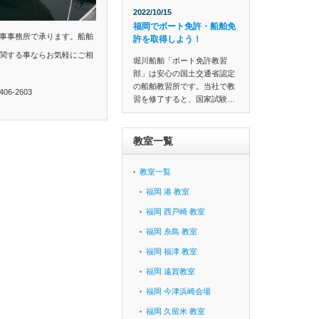
2022/10/15
福岡でボート免許・船舶免
事事務所で承ります。船舶
許を取得しよう！
関する事ならお気軽にご相
堀川船舶「ボート免許教習
部」は安心の国土交通省認定
の船舶教習所です。当社で教
6-2603
習を修了すると、国家試験…
教室一覧
教室一覧
福岡 港 教室
福岡 西戸崎 教室
福岡 糸島 教室
福岡 福津 教室
福岡 遠賀教室
福岡 今津浜崎会場
福岡 久留米 教室