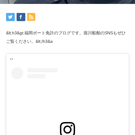
&lt;h3&gt;福岡ボート免許のブログです。堀川船舶のSNSもぜひ
ご覧ください。&lt;/h3&a