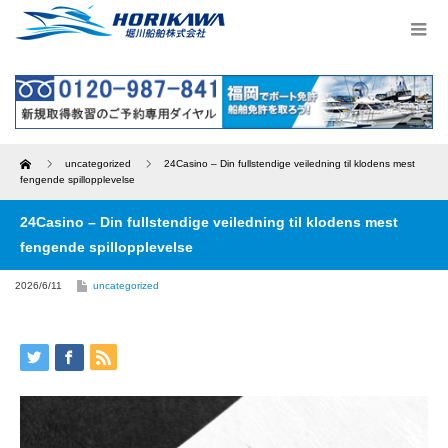
Home
uncategorized
24Casino – Din fullstendige veiledning til klodens mest
fengende spillopplevelse
24Casino – Din fullstendige veiledning til klodens mest
fengende spillopplevelse
2026/6/11
uncategorized