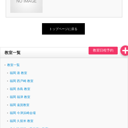
トップページに戻る
教室一覧
教室一覧
福岡 港 教室
福岡 西戸崎 教室
福岡 糸島 教室
福岡 福津 教室
福岡 遠賀教室
福岡 今津浜崎会場
福岡 久留米 教室