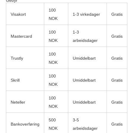
Gebyr
100
Visakort
1-3 virkedager
Gratis
NOK
100
1-3
Mastercard
Gratis
NOK
arbeidsdager
100
Trustly
Umiddelbart
Gratis
NOK
100
Skrill
Umiddelbart
Gratis
NOK
100
Neteller
Umiddelbart
Gratis
NOK
500
3-5
Bankoverføring
Gratis
NOK
arbeidsdager