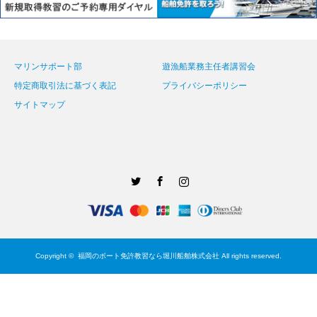
マリンサポート部
遊漁船業務主任者講習会
特定商取引法に基づく表記
プライバシーポリシー
サイトマップ
Twitter
Facebook
Instagram
Copyright ©
福岡のボート免許教習なら堀川船舶株式会社
All rights reserved.