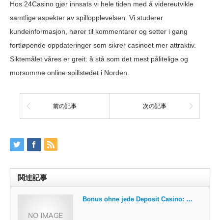
Hos 24Casino gjør innsats vi hele tiden med å videreutvikle
samtlige aspekter av spillopplevelsen. Vi studerer
kundeinformasjon, hører til kommentarer og setter i gang
fortløpende oppdateringer som sikrer casinoet mer attraktiv.
Siktemålet våres er greit: å stå som det mest pålitelige og
morsomme online spillstedet i Norden.
前の記事
次の記事
関連記事
Bonus ohne jede Deposit Casino: …