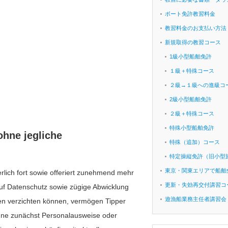
ボート免許教習料金
教習料金のお支払い方法
新規取得の教習コース
1級小型船舶免許
１級＋特殊コース
２級→１級への進級コ
2級小型船舶免許
２級＋特殊コース
特殊小型船舶免許
ohne jegliche
特殊（追加）コース
特定操縦免許（旧小型
東京・関東エリアで船舶
rlich fort sowie offeriert zunehmend mehr
更新・失効再交付講習コ
auf Datenschutz sowie zügige Abwicklung
遊漁船業務主任者講習会
ngen verzichten können, vermögen Tipper
ohne zunächst Personalausweise oder