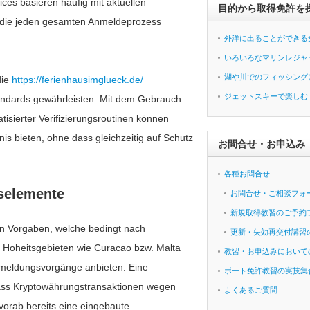
es basieren häufig mit aktuellen
目的から取得免許を
 die jeden gesamten Anmeldeprozess
外洋に出ることができる
いろいろなマリンレジャ
湖や川でのフィッシング
die
https://ferienhausimglueck.de/
ジェットスキーで楽しむ
andards gewährleisten. Mit dem Gebrauch
isierter Verifizierungsroutinen können
is bieten, ohne dass gleichzeitig auf Schutz
お問合せ・お申込み
各種お問合せ
tselemente
お問合せ・ご相談フォ
新規取得教習のご予約
sen Vorgaben, welche bedingt nach
更新・失効再交付講習
n Hoheitsgebieten wie Curacao bzw. Malta
教習・お申込みにおいて
nmeldungsvorgänge anbieten. Eine
ボート免許教習の実技集
 dass Kryptowährungstransaktionen wegen
よくあるご質問
 vorab bereits eine eingebaute