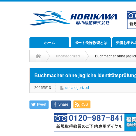
ホーム
ボート免許教習とは
受講お申込
uncategorized
Buchmacher ohne jeglich
Buchmacher ohne jegliche Identitätsprüfun
2026/6/13
uncategorized
Tweet
Share
RSS