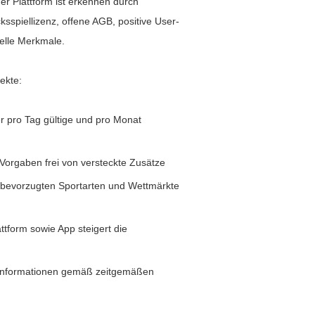
ner Plattform ist erkennen durch
cksspiellizenz, offene AGB, positive User-
elle Merkmale.
ekte:
r pro Tag gültige und pro Monat
Vorgaben frei von versteckte Zusätze
ie bevorzugten Sportarten und Wettmärkte
tform sowie App steigert die
e Informationen gemäß zeitgemäßen