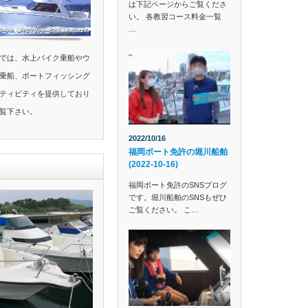
は下記ページからご覧くださ
い。 各教習コース料金一覧
…
では、水上バイク乗船やウ
乗船、ボートフィッシング
ティビティを提供しており
覧下さい。
2022/10/16
福岡ボート免許の堀川船舶
(2022-10-16)
福岡ボート免許のSNSブログ
です。堀川船舶のSNSもぜひ
ご覧ください。 こ…