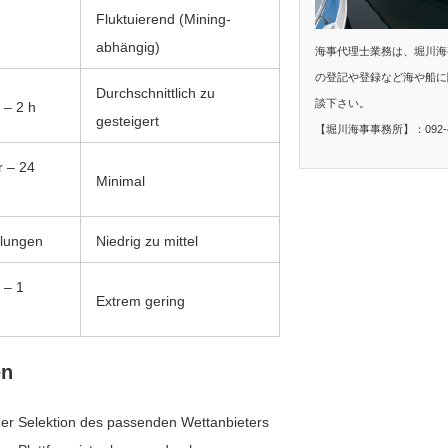
Fluktuierend (Mining-
abhängig)
海事代理士業務は、堀川海
の登記や登録など海や船に
Durchschnittlich zu
談下さい。
 – 2 h
gesteigert
【堀川海事事務所】：092-40
r – 24
Minimal
hlungen
Niedrig zu mittel
 – 1
Extrem gering
en
 jeder Selektion des passenden Wettanbieters