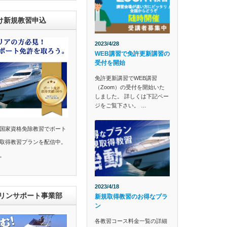
け新規教習申込
2023/4/28
WEB講習で免許更新講習の
受付を開始
免許更新講習でWEB講習
（Zoom）の受付を開始いた
しました。 詳しくは下記ペー
ジをご覧下さい。 …
国家資格免除教習でボート
取得教習プランを配信中。
。
2023/4/18
マリンサポート事業部
新規取得教習のお得なプラ
ン
各教習コース料金一覧の詳細