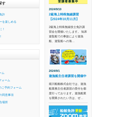
探す
2024/9/10
2級海上特殊無線講習
免許
【2024年10月11月】
ーを楽しめる
2級海上特殊無線技士免許講
に！
習会を開催いたします。 知床
遊覧船での事故により遊漁
！
船、遊覧船への海…
2024/9/1
ーム
遊漁船主任者講習を開催中
フォーム
堀川船舶株式会社では、遊漁
のご予約フォーム
船業務主任者講習の受付を都
度行っております。遊漁船業
の同意事項
を開業されたい方は、ぜ…
合場所