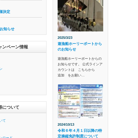
催決定
お知らせ
2025/3/23
遊漁船ホーリーボートから
ャンペーン情報
のお知らせ
遊漁船ホーリーボートからの
お知らせです。 公式ラインア
ン
カウントは こちらから
追加 をお願い…
得について
いて
2024/10/13
令和６年４月１日以降の特
定操縦免許制度について
ンロード