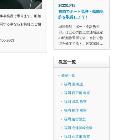
2022/10/15
福岡でボート免許・船舶免
事事務所で承ります。船舶
許を取得しよう！
関する事ならお気軽にご相
堀川船舶「ボート免許教習
部」は安心の国土交通省認定
の船舶教習所です。当社で教
6-2603
習を修了すると、国家試験…
教室一覧
教室一覧
福岡 港 教室
福岡 西戸崎 教室
福岡 糸島 教室
福岡 福津 教室
福岡 遠賀教室
福岡 今津浜崎会場
福岡 久留米 教室