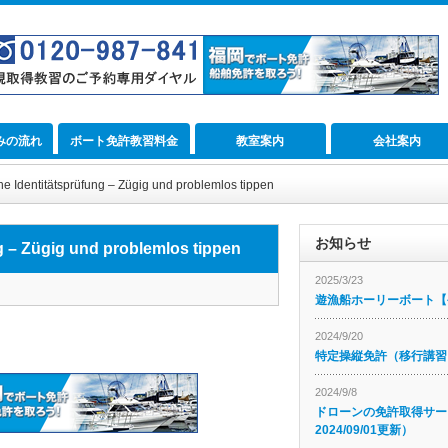
みの流れ
ボート免許教習料金
教室案内
会社案内
e Identitätsprüfung – Zügig und problemlos tippen
お知らせ
g – Zügig und problemlos tippen
2025/3/23
遊漁船ホーリーボート【公
2024/9/20
特定操縦免許（移行講習
2024/9/8
ドローンの免許取得サー
2024/09/01更新）