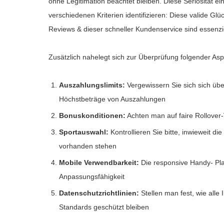
ohne Legitimation beachtet bleiben. Diese Seriosität ei
verschiedenen Kriterien identifizieren: Diese valide Glü
Reviews & dieser schneller Kundenservice sind essenzi
Zusätzlich nahelegt sich zur Überprüfung folgender Asp
Auszahlungslimits:
Vergewissern Sie sich sich übe
Höchstbeträge von Auszahlungen
Bonuskonditionen:
Achten man auf faire Rollover-
Sportauswahl:
Kontrollieren Sie bitte, inwieweit d
vorhanden stehen
Mobile Verwendbarkeit:
Die responsive Handy- Plat
Anpassungsfähigkeit
Datenschutzrichtlinien:
Stellen man fest, wie all
Standards geschützt bleiben