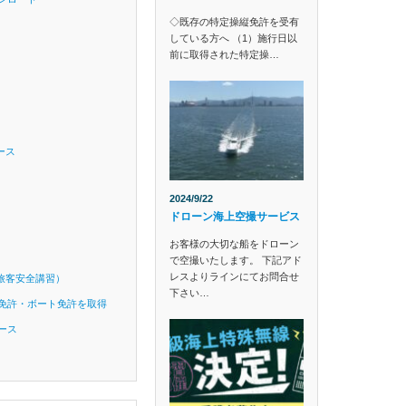
◇既存の特定操縦免許を受有
している方へ （1）施行日以
前に取得された特定操…
ース
2024/9/22
ドローン海上空撮サービス
お客様の大切な船をドローン
で空撮いたします。 下記アド
レスよりラインにてお問合せ
旅客安全講習）
下さい…
免許・ボート免許を取得
ース