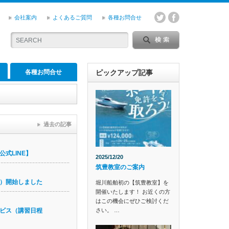
会社案内
よくあるご質問
各種お問合せ
各種お問合せ
ピックアップ記事
過去の記事
式LINE】
2025/12/20
筑豊教室のご案内
）開始しました
堀川船舶初の【筑豊教室】を
開催いたします！ お近くの方
はこの機会にぜひご検討くだ
さい。 …
ビス（講習日程