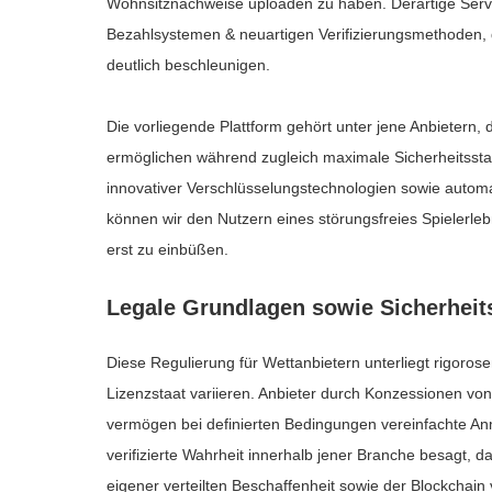
Wohnsitznachweise uploaden zu haben. Derartige Servic
Bezahlsystemen & neuartigen Verifizierungsmethoden,
deutlich beschleunigen.
Die vorliegende Plattform gehört unter jene Anbietern, 
ermöglichen während zugleich maximale Sicherheitsst
innovativer Verschlüsselungstechnologien sowie automat
können wir den Nutzern eines störungsfreies Spielerlebn
erst zu einbüßen.
Legale Grundlagen sowie Sicherhei
Diese Regulierung für Wettanbietern unterliegt rigoro
Lizenzstaat variieren. Anbieter durch Konzessionen vo
vermögen bei definierten Bedingungen vereinfachte A
verifizierte Wahrheit innerhalb jener Branche besagt,
eigener verteilten Beschaffenheit sowie der Blockchain