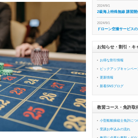
2024/9/1
2級海上特殊無線 講習開
2024/9/1
ドローン空撮サービスの
お知らせ・割引・キ
お得な割引情報
ピックアップキャンペー
更新情報
新着SNSブログ
教習コース・免許取
小型船舶操縦士免許につ
受講お申込みの流れ
教習に必要な書類・ダウ