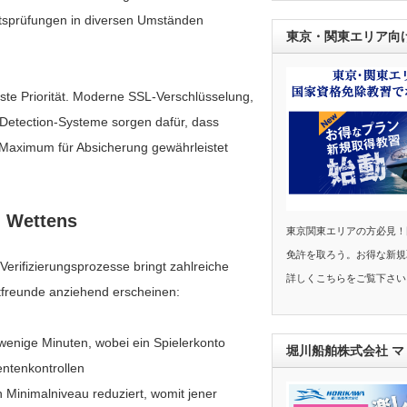
tätsprüfungen in diversen Umständen
東京・関東エリア向
rste Priorität. Moderne SSL-Verschlüsselung,
d-Detection-Systeme sorgen dafür, dass
es Maximum für Absicherung gewährleistet
n Wettens
東京関東エリアの方必見！
免許を取ろう。お得な新規
erifizierungsprozesse bringt zahlreiche
詳しくこちらをご覧下さい
tfreunde anziehend erscheinen:
enige Minuten, wobei ein Spielerkonto
堀川船舶株式会社 
entenkontrollen
n Minimalniveau reduziert, womit jener