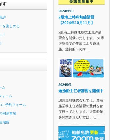
探す
2024/9/10
2級海上特殊無線講習
免許
【2024年10月11月】
ーを楽しめる
2級海上特殊無線技士免許講
に！
習会を開催いたします。 知床
遊覧船での事故により遊漁
！
船、遊覧船への海…
2024/9/1
ーム
遊漁船主任者講習を開催中
フォーム
堀川船舶株式会社では、遊漁
のご予約フォーム
船業務主任者講習の受付を都
度行っております。遊漁船業
の同意事項
を開業されたい方は、ぜ…
合場所