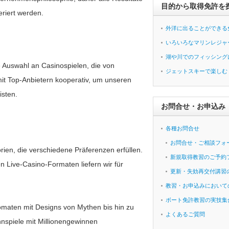
目的から取得免許を
eriert werden.
外洋に出ることができる
いろいろなマリンレジャ
湖や川でのフィッシング
ge Auswahl an Casinospielen, die von
ジェットスキーで楽しむ
mit Top-Anbietern kooperativ, um unseren
isten.
お問合せ・お申込み
各種お問合せ
お問合せ・ご相談フォ
orien, die verschiedene Präferenzen erfüllen.
新規取得教習のご予約
 Live-Casino-Formaten liefern wir für
更新・失効再交付講習
教習・お申込みにおいて
ボート免許教習の実技集
omaten mit Designs von Mythen bis hin zu
よくあるご質問
nnspiele mit Millionengewinnen