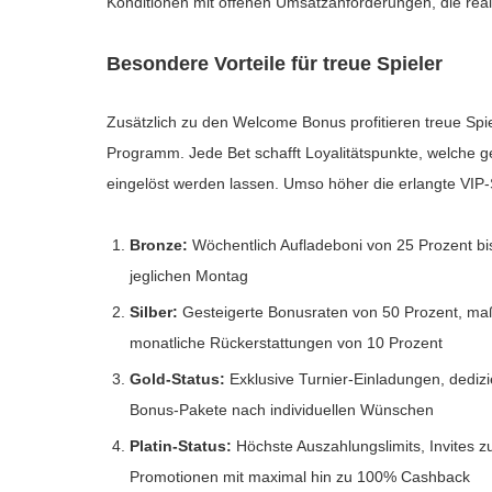
Konditionen mit offenen Umsatzanforderungen, die realis
Besondere Vorteile für treue Spieler
Zusätzlich zu den Welcome Bonus profitieren treue Spie
Programm. Jede Bet schafft Loyalitätspunkte, welche g
eingelöst werden lassen. Umso höher die erlangte VIP-S
Bronze:
Wöchentlich Aufladeboni von 25 Prozent bi
jeglichen Montag
Silber:
Gesteigerte Bonusraten von 50 Prozent, ma
monatliche Rückerstattungen von 10 Prozent
Gold-Status:
Exklusive Turnier-Einladungen, dedizi
Bonus-Pakete nach individuellen Wünschen
Platin-Status:
Höchste Auszahlungslimits, Invites z
Promotionen mit maximal hin zu 100% Cashback