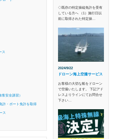
◇既存の特定操縦免許を受有
している方へ （1）施行日以
前に取得された特定操…
ース
2024/9/22
ドローン海上空撮サービス
お客様の大切な船をドローン
で空撮いたします。 下記アド
レスよりラインにてお問合せ
旅客安全講習）
下さい…
免許・ボート免許を取得
ース