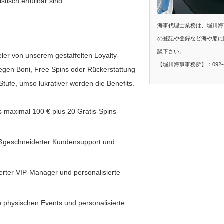
tisch erfüllbar sind.
海事代理士業務は、堀川海
の登記や登録など海や船に
談下さい。
ler von unserem gestaffelten Loyalty-
【堀川海事事務所】：092-40
egen Boni, Free Spins oder Rückerstattung
tufe, umso lukrativer werden die Benefits.
s maximal 100 € plus 20 Gratis-Spins
ßgeschneiderter Kundensupport und
erter VIP-Manager und personalisierte
u physischen Events und personalisierte