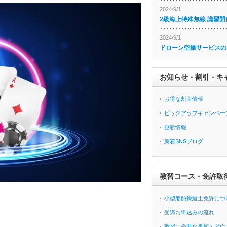
2024/9/1
2級海上特殊無線 講習開
2024/9/1
ドローン空撮サービスの
お知らせ・割引・キ
お得な割引情報
ピックアップキャンペー
更新情報
新着SNSブログ
教習コース・免許取
小型船舶操縦士免許につ
受講お申込みの流れ
教習に必要な書類・ダウ