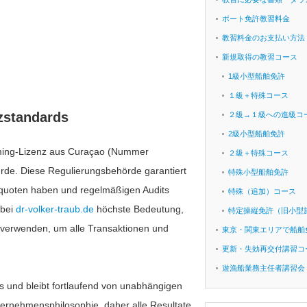
ボート免許教習料金
教習料金のお支払い方法
新規取得の教習コース
1級小型船舶免許
１級＋特殊コース
zstandards
２級→１級への進級コ
2級小型船舶免許
Gaming-Lizenz aus Curaçao (Nummer
２級＋特殊コース
urde. Diese Regulierungsbehörde garantiert
特殊小型船舶免許
squoten haben und regelmäßigen Audits
特殊（追加）コース
 bei
dr-volker-traub.de
höchste Bedeutung,
特定操縦免許（旧小型
 verwenden, um alle Transaktionen und
東京・関東エリアで船舶
更新・失効再交付講習コ
遊漁船業務主任者講習会
s und bleibt fortlaufend von unabhängigen
nternehmensphilosophie, daher alle Resultate