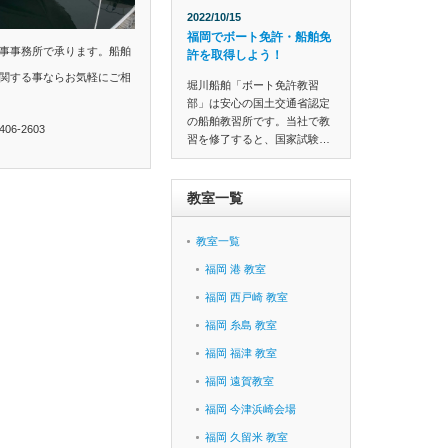
2022/10/15
福岡でボート免許・船舶免
事事務所で承ります。船舶
許を取得しよう！
関する事ならお気軽にご相
堀川船舶「ボート免許教習
部」は安心の国土交通省認定
の船舶教習所です。当社で教
6-2603
習を修了すると、国家試験…
教室一覧
教室一覧
福岡 港 教室
福岡 西戸崎 教室
福岡 糸島 教室
福岡 福津 教室
福岡 遠賀教室
福岡 今津浜崎会場
福岡 久留米 教室