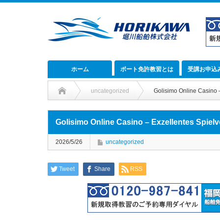
ホーム
ボート免許教習とは
受講お申込
uncategorized
Golisimo Online Casino 
Golisimo Online Casino – Exzellentes Spiel
2026/5/26
uncategorized
Tweet
Share
RSS