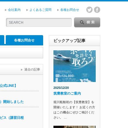
会社案内
よくあるご質問
各種お問合せ
各種お問合せ
ピックアップ記事
過去の記事
式LINE】
2025/12/20
筑豊教室のご案内
）開始しました
堀川船舶初の【筑豊教室】を
開催いたします！ お近くの方
はこの機会にぜひご検討くだ
さい。 …
ビス（講習日程