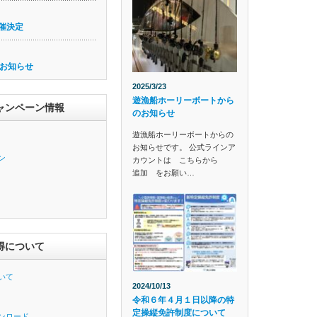
催決定
お知らせ
2025/3/23
遊漁船ホーリーボートから
ャンペーン情報
のお知らせ
遊漁船ホーリーボートからの
お知らせです。 公式ラインア
ン
カウントは こちらから
追加 をお願い…
得について
いて
2024/10/13
令和６年４月１日以降の特
定操縦免許制度について
ンロード