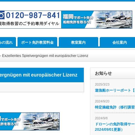
みの流れ
ボート免許教習料金
教室案内
会社案内
– Exzellentes Spielvergnügen mit europäischer Lizenz
お知らせ
vergnügen mit europäischer Lizenz
2025/3/23
遊漁船ホーリーボート【公
2024/9/20
特定操縦免許（移行講習
2024/9/8
ドローンの免許取得サー
2024/09/01更新）