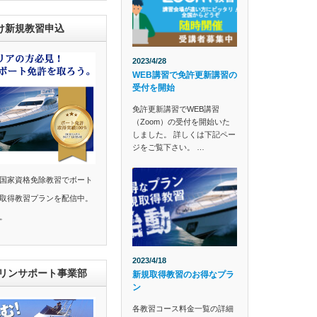
け新規教習申込
2023/4/28
WEB講習で免許更新講習の
受付を開始
免許更新講習でWEB講習
（Zoom）の受付を開始いた
しました。 詳しくは下記ペー
ジをご覧下さい。 …
国家資格免除教習でボート
取得教習プランを配信中。
。
2023/4/18
マリンサポート事業部
新規取得教習のお得なプラ
ン
各教習コース料金一覧の詳細