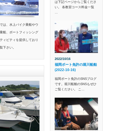
は下記ページからご覧くださ
い。 各教習コース料金一覧
…
では、水上バイク乗船やウ
乗船、ボートフィッシング
ティビティを提供しており
覧下さい。
2022/10/16
福岡ボート免許の堀川船舶
(2022-10-16)
福岡ボート免許のSNSブログ
です。堀川船舶のSNSもぜひ
ご覧ください。 こ…