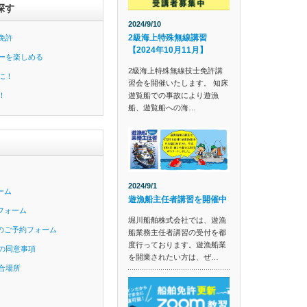
探す
2024/9/10
2級海上特殊無線講習
免許
【2024年10月11月】
ーを楽しめる
2級海上特殊無線技士免許講
に！
習会を開催いたします。 知床
遊覧船での事故により遊漁
！
船、遊覧船への海…
2024/9/1
ーム
遊漁船主任者講習を開催中
フォーム
堀川船舶株式会社では、遊漁
のご予約フォーム
船業務主任者講習の受付を都
度行っております。遊漁船業
の同意事項
を開業されたい方は、ぜ…
合場所