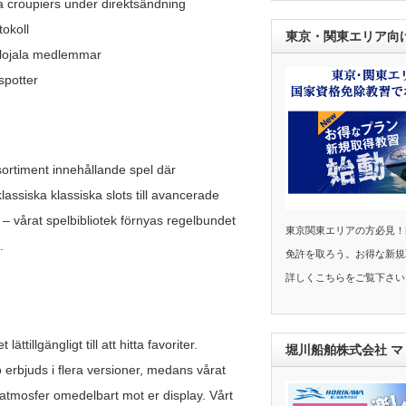
 croupiers under direktsändning
okoll
東京・関東エリア向
d lojala medlemmar
spotter
sortiment innehållande spel där
lassiska klassiska slots till avancerade
– vårat spelbibliotek förnyas regelbundet
東京関東エリアの方必見！
.
免許を取ろう。お得な新規
詳しくこちらをご覧下さい
ttillgängligt till att hitta favoriter.
堀川船舶株式会社 
 erbjuds i flera versioner, medans vårat
atmosfer omedelbart mot er display. Vårt