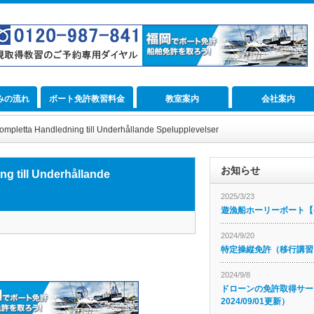
みの流れ
ボート免許教習料金
教室案内
会社案内
mpletta Handledning till Underhållande Spelupplevelser
お知らせ
g till Underhållande
2025/3/23
遊漁船ホーリーボート【公
2024/9/20
特定操縦免許（移行講習
2024/9/8
ドローンの免許取得サー
2024/09/01更新）