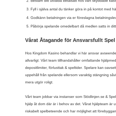
Bestäm ditt utvalda betalsätt hos vårt skyddade ka
Fyll i själva antal du tänker göra in på kontot med h
Godkänn betalningen via er föreslagna betalningsl
Påbörja spelande omedelbart då medlen satts in dit
Vårat Åtagande för Ansvarsfullt Spel
Hos Kingdom Kasino behandlar vi här ansvar avseende 
allvarligt. Vårt team tillhandahåller omfattande hjälpm
depositlimiter, förlusttak & speltider. Spelare kan oavse
uppehåll från spelande ellersom varaktig stängning såvid
mera utgör roligt.
Vårt team jobbar via instanser som Stödlinjen.se & Spelp
hjälp åt dom där är i behov av det. Vårat hjälpteam är ut
riskabelt spelbeteende och har möjlighet att förebyggande