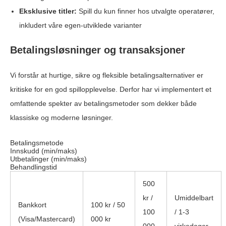
Eksklusive titler:
Spill du kun finner hos utvalgte operatører,
inkludert våre egen-utviklede varianter
Betalingsløsninger og transaksjoner
Vi forstår at hurtige, sikre og fleksible betalingsalternativer er
kritiske for en god spillopplevelse. Derfor har vi implementert et
omfattende spekter av betalingsmetoder som dekker både
klassiske og moderne løsninger.
Betalingsmetode
Innskudd (min/maks)
Utbetalinger (min/maks)
Behandlingstid
500
kr /
Umiddelbart
Bankkort
100 kr / 50
100
/ 1-3
(Visa/Mastercard)
000 kr
000
virkedager