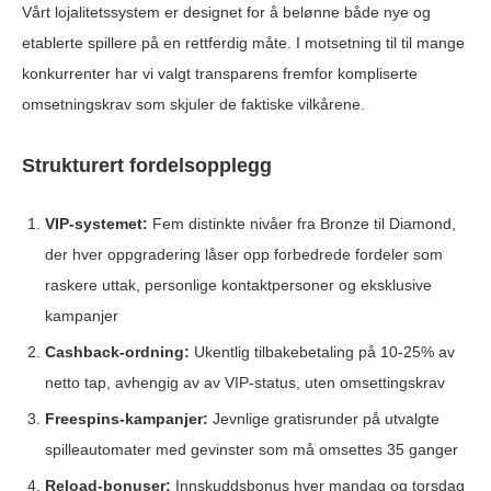
Vårt lojalitetssystem er designet for å belønne både nye og
etablerte spillere på en rettferdig måte. I motsetning til til mange
konkurrenter har vi valgt transparens fremfor kompliserte
omsetningskrav som skjuler de faktiske vilkårene.
Strukturert fordelsopplegg
VIP-systemet:
Fem distinkte nivåer fra Bronze til Diamond,
der hver oppgradering låser opp forbedrede fordeler som
raskere uttak, personlige kontaktpersoner og eksklusive
kampanjer
Cashback-ordning:
Ukentlig tilbakebetaling på 10-25% av
netto tap, avhengig av av VIP-status, uten omsettingskrav
Freespins-kampanjer:
Jevnlige gratisrunder på utvalgte
spilleautomater med gevinster som må omsettes 35 ganger
Reload-bonuser:
Innskuddsbonus hver mandag og torsdag