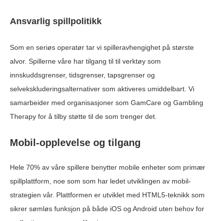
Ansvarlig spillpolitikk
Som en seriøs operatør tar vi spilleravhengighet på største
alvor. Spillerne våre har tilgang til til verktøy som
innskuddsgrenser, tidsgrenser, tapsgrenser og
selvekskluderingsalternativer som aktiveres umiddelbart. Vi
samarbeider med organisasjoner som GamCare og Gambling
Therapy for å tilby støtte til de som trenger det.
Mobil-opplevelse og tilgang
Hele 70% av våre spillere benytter mobile enheter som primær
spillplattform, noe som som har ledet utviklingen av mobil-
strategien vår. Plattformen er utviklet med HTML5-teknikk som
sikrer sømløs funksjon på både iOS og Android uten behov for