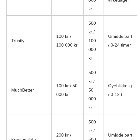
kr
500
kr /
100 kr /
Umiddelbart
Trustly
100
100 000 kr
/ 0-24 timer
000
kr
500
kr /
100 kr / 50
Øyeblikkelig
MuchBetter
50
000 kr
/ 0-12 t
000
kr
500
kr /
200 kr /
Umiddelbart
Kryptovaluta
500