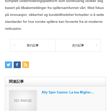
komplett underholdningsplattform som kontinuerlig utvikler seg
basert på tilbakemeldinger fra spillersamfunnet vårt. Med fokus
på innovasjon, sikkerhet og kundetilfredshet fortsetter vi å sette
standarder for hva norske spillere kan forvente fra et moderne
nettcasino.
前の記事
次の記事
関連記事
Ally Spin Casino: La tua Miglior…