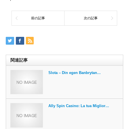
前の記事
次の記事
関連記事
Slota – Din egen Banbrytan…
Ally Spin Casino: La tua Miglior…