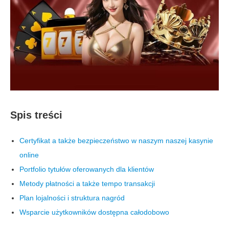
Spis treści
Certyfikat a także bezpieczeństwo w naszym naszej kasynie
online
Portfolio tytułów oferowanych dla klientów
Metody płatności a także tempo transakcji
Plan lojalności i struktura nagród
Wsparcie użytkowników dostępna całodobowo