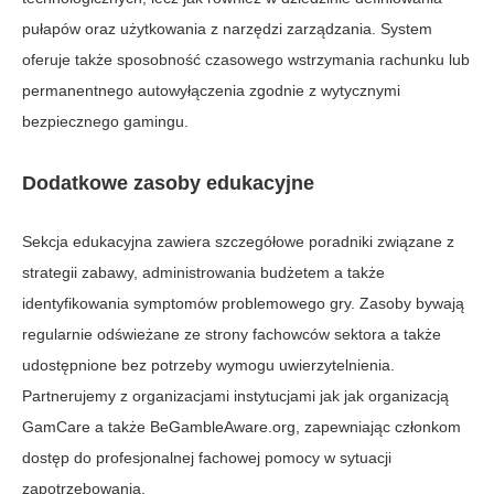
pułapów oraz użytkowania z narzędzi zarządzania. System
oferuje także sposobność czasowego wstrzymania rachunku lub
permanentnego autowyłączenia zgodnie z wytycznymi
bezpiecznego gamingu.
Dodatkowe zasoby edukacyjne
Sekcja edukacyjna zawiera szczegółowe poradniki związane z
strategii zabawy, administrowania budżetem a także
identyfikowania symptomów problemowego gry. Zasoby bywają
regularnie odświeżane ze strony fachowców sektora a także
udostępnione bez potrzeby wymogu uwierzytelnienia.
Partnerujemy z organizacjami instytucjami jak jak organizacją
GamCare a także BeGambleAware.org, zapewniając członkom
dostęp do profesjonalnej fachowej pomocy w sytuacji
zapotrzebowania.