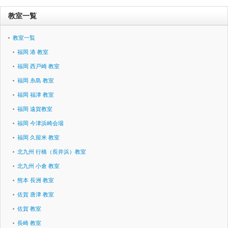
教室一覧
教室一覧
福岡 港 教室
福岡 西戸崎 教室
福岡 糸島 教室
福岡 福津 教室
福岡 遠賀教室
福岡 今津浜崎会場
福岡 久留米 教室
北九州 行橋（長井浜）教室
北九州 小倉 教室
熊本 長洲 教室
佐賀 唐津 教室
佐賀 教室
長崎 教室