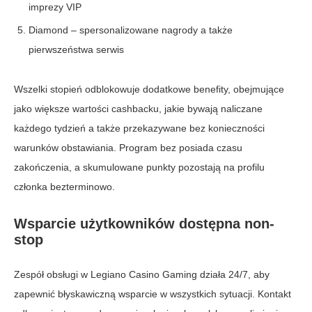
imprezy VIP
Diamond – spersonalizowane nagrody a także
pierwszeństwa serwis
Wszelki stopień odblokowuje dodatkowe benefity, obejmujące
jako większe wartości cashbacku, jakie bywają naliczane
każdego tydzień a także przekazywane bez konieczności
warunków obstawiania. Program bez posiada czasu
zakończenia, a skumulowane punkty pozostają na profilu
członka bezterminowo.
Wsparcie użytkowników dostępna non-
stop
Zespół obsługi w Legiano Casino Gaming działa 24/7, aby
zapewnić błyskawiczną wsparcie w wszystkich sytuacji. Kontakt