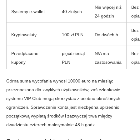
Nie więcej niż
Bez
Systemy e-wallet
40 złotych
24 godzin
opła
Bez
Kryptowaluty
100 zł PLN
Do dwóch h
opła
Przedpłacone
pięćdziesiąt
N/A ma
Bez
kupony
PLN
zastosowania
opła
Górna suma wycofania wynosi 10000 euro na miesiąc
przeznaczona dla zwykłych użytkowników, zaś członkowie
systemu VIP Club mogą skorzystać z osobno określonych
ograniczeń. Sprawdzenie konta jest niezbędna uprzednio
początkową wypłatą środków i zazwyczaj trwa między
dwudziestu czterech maksymalnie 48 h godz..