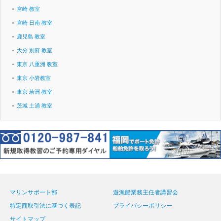
宮崎 教室
宮崎 日南 教室
鹿児島 教室
大分 別府 教室
東京 八重洲 教室
東京 小岩教室
東京 若洲 教室
茨城 土浦 教室
マリンサポート部
遊漁船業務主任者講習会
特定商取引法に基づく表記
プライバシーポリシー
サイトマップ