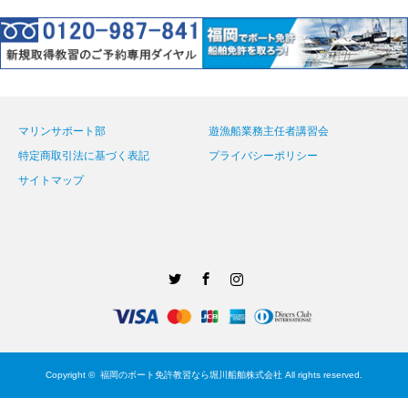
マリンサポート部
遊漁船業務主任者講習会
特定商取引法に基づく表記
プライバシーポリシー
サイトマップ
Twitter
Facebook
Instagram
Copyright ©
福岡のボート免許教習なら堀川船舶株式会社
All rights reserved.