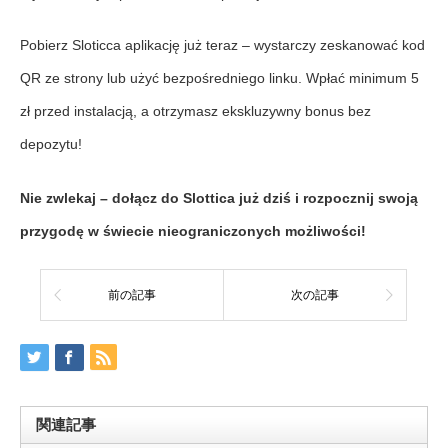
Pobierz Sloticca aplikację już teraz – wystarczy zeskanować kod
QR ze strony lub użyć bezpośredniego linku. Wpłać minimum 5
zł przed instalacją, a otrzymasz ekskluzywny bonus bez
depozytu!
Nie zwlekaj – dołącz do Slottica już dziś i rozpocznij swoją
przygodę w świecie nieograniczonych możliwości!
前の記事
次の記事
関連記事