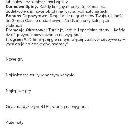
lub spiny bez konieczności wpłaty.
Darmowe Spiny:
Każdy kolejny depozyt to szansa na
dodatkowe darmowe obroty na wybranych automatach.
Bonusy Depozytowe:
Regularnie nagradzamy Twoją lojalność
do Stolica Casino dodatkowymi środkami przy kolejnych
wpłatach.
Promocje Okresowe:
Turnieje, loterie i specjalne oferty – każdy
dzień przynosi nowe szanse na wygraną.
Program VIP:
Im więcej grasz, tym więcej punktów zdobywasz –
wymień je na atrakcyjne nagrody!
Nowe gry
Najświeższe tytuły w naszym kasynie
Najlepsze gry
Gry z najwyższym RTP i szansą na wygraną
Automaty