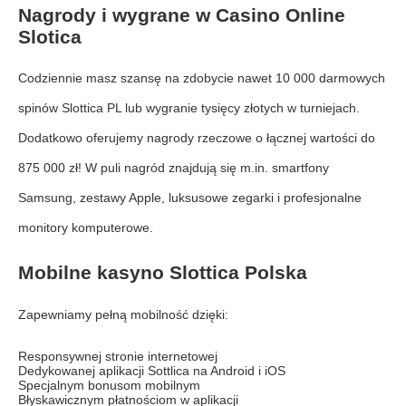
Nagrody i wygrane w Casino Online
Slotica
Codziennie masz szansę na zdobycie nawet 10 000 darmowych
spinów Slottica PL lub wygranie tysięcy złotych w turniejach.
Dodatkowo oferujemy nagrody rzeczowe o łącznej wartości do
875 000 zł! W puli nagród znajdują się m.in. smartfony
Samsung, zestawy Apple, luksusowe zegarki i profesjonalne
monitory komputerowe.
Mobilne kasyno Slottica Polska
Zapewniamy pełną mobilność dzięki:
Responsywnej stronie internetowej
Dedykowanej aplikacji Sottlica na Android i iOS
Specjalnym bonusom mobilnym
Błyskawicznym płatnościom w aplikacji