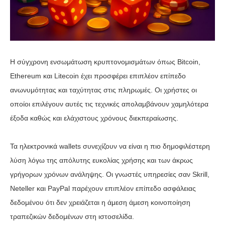
Η σύγχρονη ενσωμάτωση κρυπτονομισμάτων όπως Bitcoin,
Ethereum και Litecoin έχει προσφέρει επιπλέον επίπεδο
ανωνυμότητας και ταχύτητας στις πληρωμές. Οι χρήστες οι
οποίοι επιλέγουν αυτές τις τεχνικές απολαμβάνουν χαμηλότερα
έξοδα καθώς και ελάχιστους χρόνους διεκπεραίωσης.
Τα ηλεκτρονικά wallets συνεχίζουν να είναι η πιο δημοφιλέστερη
λύση λόγω της απόλυτης ευκολίας χρήσης και των άκρως
γρήγορων χρόνων ανάληψης. Οι γνωστές υπηρεσίες σαν Skrill,
Neteller και PayPal παρέχουν επιπλέον επίπεδο ασφάλειας
δεδομένου ότι δεν χρειάζεται η άμεση άμεση κοινοποίηση
τραπεζικών δεδομένων στη ιστοσελίδα.