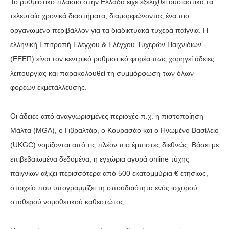
Το ρυθμιστικό πλαίσιο στην Ελλάδα είχε εξελιχθεί ουσιαστικά τα
τελευταία χρονικά διαστήματα, διαμορφώνοντας ένα πιο
οργανωμένο περιβάλλον για τα διαδικτυακά τυχερά παίγνια. Η
ελληνική Επιτροπή Ελέγχου & Ελέγχου Τυχερών Παιχνιδιών
(ΕΕΕΠ) είναι τον κεντρικό ρυθμιστικό φορέα πως χορηγεί άδειες
λειτουργίας και παρακολουθεί τη συμμόρφωση των όλων
φορέων εκμετάλλευσης.
Οι άδειες από αναγνωρισμένες περιοχές π.χ. η πιστοποίηση
Μάλτα (MGA), ο Γιβραλτάρ, ο Κουρασάο και ο Ηνωμένο Βασίλειο
(UKGC) νομίζονται από τις πλέον πιο έμπιστες διεθνώς. Βάσει με
επιβεβαιωμένα δεδομένα, η εγχώρια αγορά online τύχης
παιγνίων αξίζει περισσότερα από 500 εκατομμύρια € ετησίως,
στοιχείο που υπογραμμίζει τη σπουδαιότητα ενός ισχυρού
σταθερού νομοθετικού καθεστώτος.