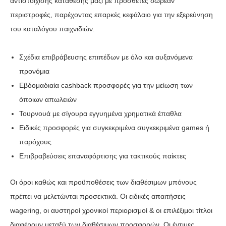
αντιστοίχισης κατάθεσης μαζί με πρόσθετες δωρεάν
περιστροφές, παρέχοντας επαρκές κεφάλαιο για την εξερεύνηση
του καταλόγου παιχνιδιών.
Σχέδια επιβράβευσης επιπέδων με όλο και αυξανόμενα
προνόμια
Εβδομαδιαία cashback προσφορές για την μείωση των
όποιων απωλειών
Τουρνουά με σίγουρα εγγυημένα χρηματικά έπαθλα
Ειδικές προσφορές για συγκεκριμένα συγκεκριμένα games ή
παρόχους
Επιβραβεύσεις επαναφόρτισης για τακτικούς παίκτες
Οι όροι καθώς και προϋποθέσεις των διαθέσιμων μπόνους
πρέπει να μελετώνται προσεκτικά. Οι ειδικές απαιτήσεις
wagering, οι αυστηροί χρονικοί περιορισμοί & οι επιλέξιμοι τίτλοι
διαφέρουν μεταξύ των διαθέσιμων προσφορών. Οι έντιμες