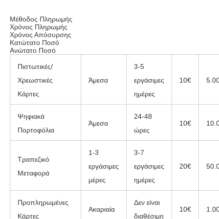
Μέθοδος Πληρωμής
Χρόνος Πληρωμής
Χρόνος Απόσυρσης
Κατώτατο Ποσό
Ανώτατο Ποσό
Πιστωτικές/
3-5
Χρεωστικές
Άμεσα
εργάσιμες
10€
5.0
Κάρτες
ημέρες
Ψηφιακά
24-48
Άμεσα
10€
10.
Πορτοφόλια
ώρες
1-3
3-7
Τραπεζικό
εργάσιμες
εργάσιμες
20€
50.
Μεταφορά
μέρες
ημέρες
Προπληρωμένες
Δεν είναι
Ακαριαία
10€
1.0
Κάρτες
διαθέσιμη