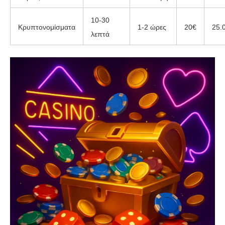
10-30
Κρυπτονομίσματα
1-2 ώρες
20€
25.
λεπτά