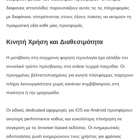
διαφανείς ιστοσελίδες παρουσιάζουν αυτές τις τις πληροφορίες
με διαφάνεια, επιτρέποντας στους όλους παίκτες να εκτιμούν τη
πραγματική αξία κάθε μίας προσφοράς.
Κινητή Χρήση και Διαθεσιμότητα
Η μετάβαση στη σύγχρονη φορητή τεχνολογία έχει αλλάξει τον
συνολικό τρόπο πρόσβασης στα online τυχερά παιχνίδια. Οι
προηγμένες βελτιστοποιημένες για κινητά πλατφόρμες παρέχουν
πλήρη λειτουργικότητα χωρίς κανέναν συμβιβασμούς στη
ποιότητα ή την γρηγοράδα.
Οι ειδικές dedicated εφαρμογές για iOS και Android προσφέρουν
ανώτερη performance καθώς και ευκολότερη πλοήγηση σε
σύγκριση με τις browser-based εκδόσεις. Οι ενημερωτικές
ειδοποιήσεις push ενημερώνουν τους χρήστες για φρέσκες