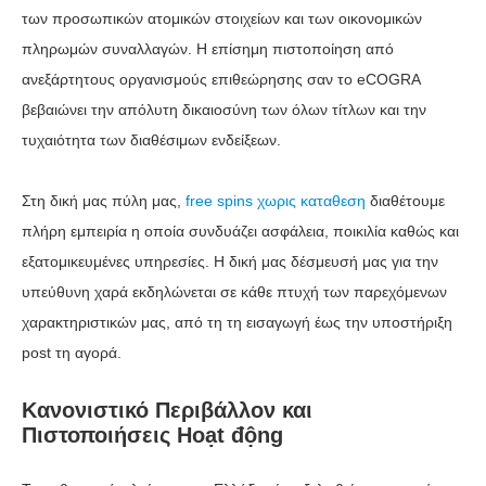
των προσωπικών ατομικών στοιχείων και των οικονομικών
πληρωμών συναλλαγών. Η επίσημη πιστοποίηση από
ανεξάρτητους οργανισμούς επιθεώρησης σαν το eCOGRA
βεβαιώνει την απόλυτη δικαιοσύνη των όλων τίτλων και την
τυχαιότητα των διαθέσιμων ενδείξεων.
Στη δική μας πύλη μας,
free spins χωρις καταθεση
διαθέτουμε
πλήρη εμπειρία η οποία συνδυάζει ασφάλεια, ποικιλία καθώς και
εξατομικευμένες υπηρεσίες. Η δική μας δέσμευσή μας για την
υπεύθυνη χαρά εκδηλώνεται σε κάθε πτυχή των παρεχόμενων
χαρακτηριστικών μας, από τη τη εισαγωγή έως την υποστήριξη
post τη αγορά.
Κανονιστικό Περιβάλλον και
Πιστοποιήσεις Hoạt động