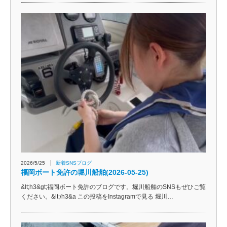
2026/5/25
新着SNSブログ
福岡ボート免許の堀川船舶(2026-05-25)
&lt;h3&gt;福岡ボート免許のブログです。堀川船舶のSNSもぜひご覧
ください。&lt;/h3&a この投稿をInstagramで見る 堀川…