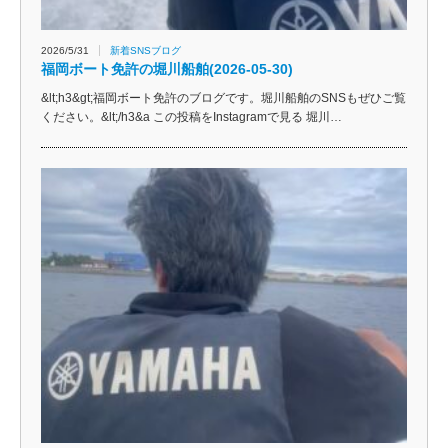
2026/5/31
新着SNSブログ
福岡ボート免許の堀川船舶(2026-05-30)
&lt;h3&gt;福岡ボート免許のブログです。堀川船舶のSNSもぜひご覧
ください。&lt;/h3&a この投稿をInstagramで見る 堀川…