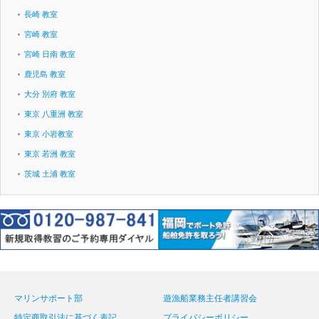
長崎 教室
宮崎 教室
宮崎 日南 教室
鹿児島 教室
大分 別府 教室
東京 八重洲 教室
東京 小岩教室
東京 若洲 教室
茨城 土浦 教室
マリンサポート部
遊漁船業務主任者講習会
特定商取引法に基づく表記
プライバシーポリシー