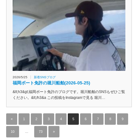
2026/5/25
新着SNSブログ
福岡ボート免許の堀川船舶(2026-05-25)
&lt;h3&gt;福岡ボート免許のブログです。堀川船舶のSNSもぜひご覧
ください。&lt;/h3&a この投稿をInstagramで見る 堀川…
«
1
2
3
4
5
6
7
8
9
10
…
73
»