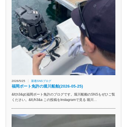
2026/5/25
新着SNSブログ
福岡ボート免許の堀川船舶(2026-05-25)
&lt;h3&gt;福岡ボート免許のブログです。堀川船舶のSNSもぜひご覧
ください。&lt;/h3&a この投稿をInstagramで見る 堀川…