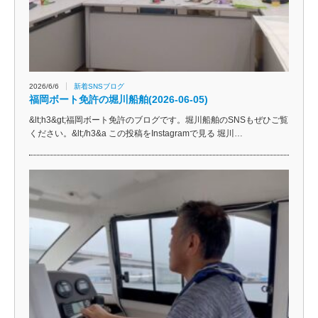
2026/6/6
新着SNSブログ
福岡ボート免許の堀川船舶(2026-06-05)
&lt;h3&gt;福岡ボート免許のブログです。堀川船舶のSNSもぜひご覧
ください。&lt;/h3&a この投稿をInstagramで見る 堀川…