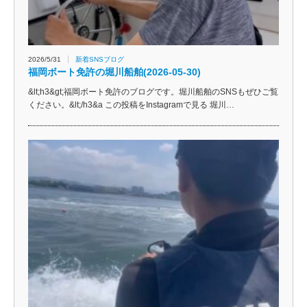
2026/5/31
新着SNSブログ
福岡ボート免許の堀川船舶(2026-05-30)
&lt;h3&gt;福岡ボート免許のブログです。堀川船舶のSNSもぜひご覧
ください。&lt;/h3&a この投稿をInstagramで見る 堀川…