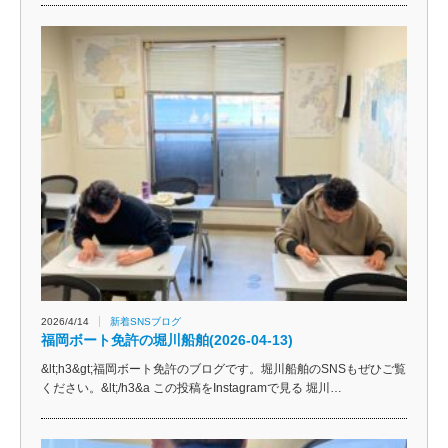
2026/4/14
新着SNSブログ
福岡ボート免許の堀川船舶(2026-04-13)
&lt;h3&gt;福岡ボート免許のブログです。堀川船舶のSNSもぜひご覧
ください。&lt;/h3&a この投稿をInstagramで見る 堀川…