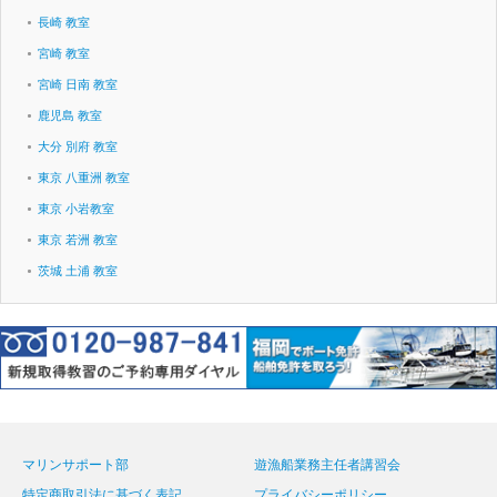
長崎 教室
宮崎 教室
宮崎 日南 教室
鹿児島 教室
大分 別府 教室
東京 八重洲 教室
東京 小岩教室
東京 若洲 教室
茨城 土浦 教室
マリンサポート部
遊漁船業務主任者講習会
特定商取引法に基づく表記
プライバシーポリシー