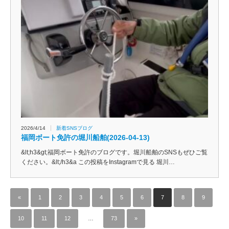
2026/4/14
新着SNSブログ
福岡ボート免許の堀川船舶(2026-04-13)
&lt;h3&gt;福岡ボート免許のブログです。堀川船舶のSNSもぜひご覧
ください。&lt;/h3&a この投稿をInstagramで見る 堀川…
«
1
2
3
4
5
6
7
8
9
10
11
12
…
73
»