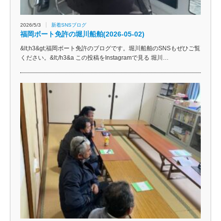
2026/5/3
新着SNSブログ
福岡ボート免許の堀川船舶(2026-05-02)
&lt;h3&gt;福岡ボート免許のブログです。堀川船舶のSNSもぜひご覧
ください。&lt;/h3&a この投稿をInstagramで見る 堀川…