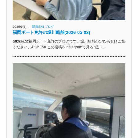
2026/5/3
新着SNSブログ
福岡ボート免許の堀川船舶(2026-05-02)
&lt;h3&gt;福岡ボート免許のブログです。堀川船舶のSNSもぜひご覧
ください。&lt;/h3&a この投稿をInstagramで見る 堀川…