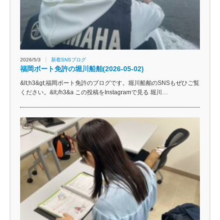
2026/5/3
新着SNSブログ
福岡ボート免許の堀川船舶(2026-05-02)
&lt;h3&gt;福岡ボート免許のブログです。堀川船舶のSNSもぜひご覧
ください。&lt;/h3&a この投稿をInstagramで見る 堀川…