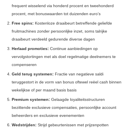
frequent wisselend via honderd procent en tweehonderd
procent, met bonuswaarden tot duizenden euro’s
Free spins:
Kostenloze draaibeurt betreffende geliefde
fruitmachines zonder persoonlijke inzet, soms talrijke
draaibeurt verdeeld gedurende diverse dagen
Herlaad promoties:
Continue aanbiedingen op
vervolgstortingen met als doel regelmatige deelnemers te
compenseren
Geld terug systemen:
Fractie van negatieve saldi
teruggestort in de vorm van bonus oftewel reëel cash binnen
wekelijkse of per maand basis basis
Premium systemen:
Gelaagde loyaliteitsstructuren
bezittende exclusieve compensaties, persoonlijke account
beheerders en exclusieve evenementen
Wedstrijden:
Strijd gebeurtenissen met prijzenpotten