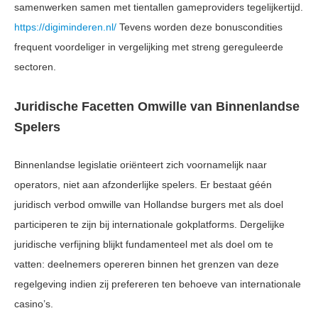
samenwerken samen met tientallen gameproviders tegelijkertijd.
https://digiminderen.nl/
Tevens worden deze bonuscondities
frequent voordeliger in vergelijking met streng gereguleerde
sectoren.
Juridische Facetten Omwille van Binnenlandse
Spelers
Binnenlandse legislatie oriënteert zich voornamelijk naar
operators, niet aan afzonderlijke spelers. Er bestaat géén
juridisch verbod omwille van Hollandse burgers met als doel
participeren te zijn bij internationale gokplatforms. Dergelijke
juridische verfijning blijkt fundamenteel met als doel om te
vatten: deelnemers opereren binnen het grenzen van deze
regelgeving indien zij prefereren ten behoeve van internationale
casino’s.