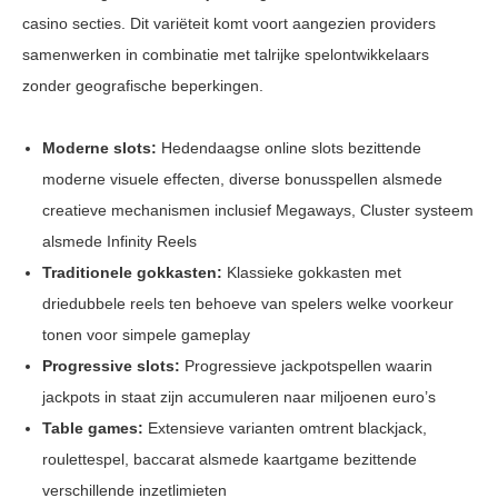
casino secties. Dit variëteit komt voort aangezien providers
samenwerken in combinatie met talrijke spelontwikkelaars
zonder geografische beperkingen.
Moderne slots:
Hedendaagse online slots bezittende
moderne visuele effecten, diverse bonusspellen alsmede
creatieve mechanismen inclusief Megaways, Cluster systeem
alsmede Infinity Reels
Traditionele gokkasten:
Klassieke gokkasten met
driedubbele reels ten behoeve van spelers welke voorkeur
tonen voor simpele gameplay
Progressive slots:
Progressieve jackpotspellen waarin
jackpots in staat zijn accumuleren naar miljoenen euro’s
Table games:
Extensieve varianten omtrent blackjack,
roulettespel, baccarat alsmede kaartgame bezittende
verschillende inzetlimieten