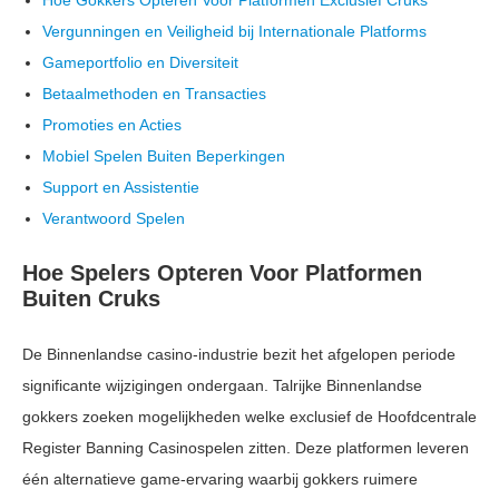
Hoe Gokkers Opteren Voor Platformen Exclusief Cruks
Vergunningen en Veiligheid bij Internationale Platforms
Gameportfolio en Diversiteit
Betaalmethoden en Transacties
Promoties en Acties
Mobiel Spelen Buiten Beperkingen
Support en Assistentie
Verantwoord Spelen
Hoe Spelers Opteren Voor Platformen
Buiten Cruks
De Binnenlandse casino-industrie bezit het afgelopen periode
significante wijzigingen ondergaan. Talrijke Binnenlandse
gokkers zoeken mogelijkheden welke exclusief de Hoofdcentrale
Register Banning Casinospelen zitten. Deze platformen leveren
één alternatieve game-ervaring waarbij gokkers ruimere