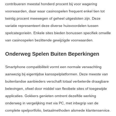
contribueren meestal honderd procent bij voor wagering
voorwaarden, daar waar casinospelen frequent enkel tien tot
twintig procent meewegen of geheel uitgesloten zijn. Deze
variatie representeert deze diverse huisvoordelen tussen
spelcategorieën. Enkele sites bieden bonussen specifiek omwille
van casinospelen bezittende gewijzigde voorwaarden.
Onderweg Spelen Buiten Beperkingen
Smartphone compatibiliteit vormt een normale verwachting
aanwezig bij eigentijdse kansspelplatformen. Deze meeste van
buitenlandse aanbieders verschaft totaal verbeterde draagbare
belevingen, ofwel door middel van flexibele sites of toegewijde
applicaties. Gokkers genieten omtrent dezelfde werking
onderweg in vergelijking met via PC, met inbegrip van de
complete spelportfolio, betaalmethoden alsmede klantenservice.