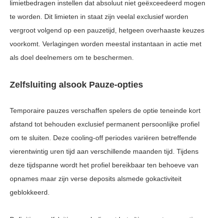
limietbedragen instellen dat absoluut niet geëxceedeerd mogen
te worden. Dit limieten in staat zijn veelal exclusief worden
vergroot volgend op een pauzetijd, hetgeen overhaaste keuzes
voorkomt. Verlagingen worden meestal instantaan in actie met
als doel deelnemers om te beschermen.
Zelfsluiting alsook Pauze-opties
Temporaire pauzes verschaffen spelers de optie teneinde kort
afstand tot behouden exclusief permanent persoonlijke profiel
om te sluiten. Deze cooling-off periodes variëren betreffende
vierentwintig uren tijd aan verschillende maanden tijd. Tijdens
deze tijdspanne wordt het profiel bereikbaar ten behoeve van
opnames maar zijn verse deposits alsmede gokactiviteit
geblokkeerd.