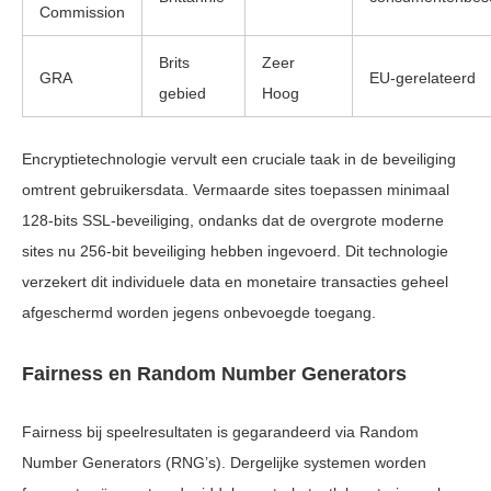
Commission
Brits
Zeer
GRA
EU-gerelateerd
gebied
Hoog
Encryptietechnologie vervult een cruciale taak in de beveiliging
omtrent gebruikersdata. Vermaarde sites toepassen minimaal
128-bits SSL-beveiliging, ondanks dat de overgrote moderne
sites nu 256-bit beveiliging hebben ingevoerd. Dit technologie
verzekert dit individuele data en monetaire transacties geheel
afgeschermd worden jegens onbevoegde toegang.
Fairness en Random Number Generators
Fairness bij speelresultaten is gegarandeerd via Random
Number Generators (RNG’s). Dergelijke systemen worden