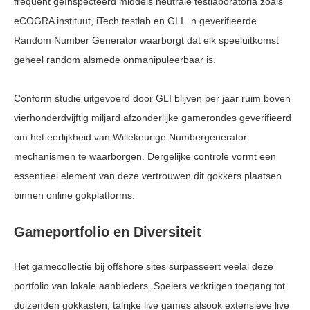
frequent geïnspecteerd middels neutrale testlaboratoria zoals
eCOGRA instituut, iTech testlab en GLI. ‘n geverifieerde
Random Number Generator waarborgt dat elk speeluitkomst
geheel random alsmede onmanipuleerbaar is.
Conform studie uitgevoerd door GLI blijven per jaar ruim boven
vierhonderdvijftig miljard afzonderlijke gamerondes geverifieerd
om het eerlijkheid van Willekeurige Numbergenerator
mechanismen te waarborgen. Dergelijke controle vormt een
essentieel element van deze vertrouwen dit gokkers plaatsen
binnen online gokplatforms.
Gameportfolio en Diversiteit
Het gamecollectie bij offshore sites surpasseert veelal deze
portfolio van lokale aanbieders. Spelers verkrijgen toegang tot
duizenden gokkasten, talrijke live games alsook extensieve live