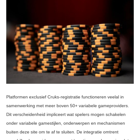
Platformen exclusief Cruks-registratie functioneren veelal in
samenwerking met meer boven 50+ variabele gameproviders.
Dit verscheidenheid impliceert wat spelers mogen schakelen
onder variabele gamestijlen, onderwerpen en mechanismen
buiten deze site om te af te sluiten. De integratie omtrent