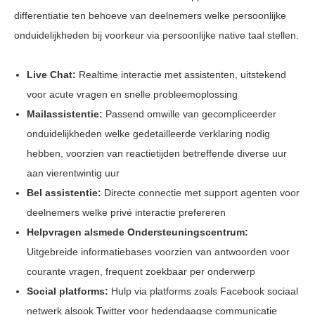
differentiatie ten behoeve van deelnemers welke persoonlijke
onduidelijkheden bij voorkeur via persoonlijke native taal stellen.
Live Chat:
Realtime interactie met assistenten, uitstekend
voor acute vragen en snelle probleemoplossing
Mailassistentie:
Passend omwille van gecompliceerder
onduidelijkheden welke gedetailleerde verklaring nodig
hebben, voorzien van reactietijden betreffende diverse uur
aan vierentwintig uur
Bel assistentie:
Directe connectie met support agenten voor
deelnemers welke privé interactie prefereren
Helpvragen alsmede Ondersteuningscentrum:
Uitgebreide informatiebases voorzien van antwoorden voor
courante vragen, frequent zoekbaar per onderwerp
Social platforms:
Hulp via platforms zoals Facebook sociaal
netwerk alsook Twitter voor hedendaagse communicatie