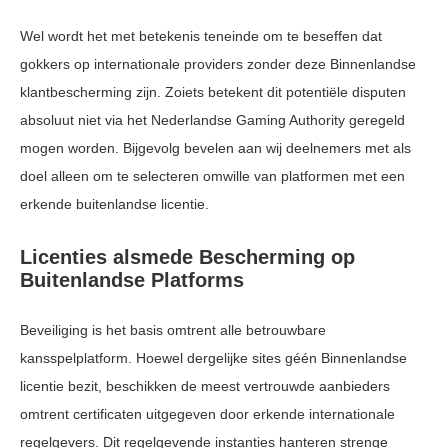
Wel wordt het met betekenis teneinde om te beseffen dat
gokkers op internationale providers zonder deze Binnenlandse
klantbescherming zijn. Zoiets betekent dit potentiële disputen
absoluut niet via het Nederlandse Gaming Authority geregeld
mogen worden. Bijgevolg bevelen aan wij deelnemers met als
doel alleen om te selecteren omwille van platformen met een
erkende buitenlandse licentie.
Licenties alsmede Bescherming op
Buitenlandse Platforms
Beveiliging is het basis omtrent alle betrouwbare
kansspelplatform. Hoewel dergelijke sites géén Binnenlandse
licentie bezit, beschikken de meest vertrouwde aanbieders
omtrent certificaten uitgegeven door erkende internationale
regelgevers. Dit regelgevende instanties hanteren strenge