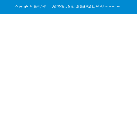
Copyright ©
福岡のボート免許教習なら堀川船舶株式会社
All rights reserved.