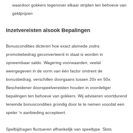
waardoor gokkers tegenover elkaar strijden ten behoeve van
geldprijzen
Inzetvereisten alsook Bepalingen
Bonuscondities dicteren hoe exact alsmede zodra
promotiebedrag geconverteerd in staat is worden in
opneembaar saldo. Wagering voorwaarden, veelal
weergegeven in de vorm van één factor omtrent de
bonusbedrag, verschillen doorgaans tussen 20x en 50x.
Bescheidener doorspeelvereisten houden in voordeliger
bepalingen ten behoeve van gokkers. Wij adviseren voortdurend
teneinde bonuscondities grondig door te te nemen voordat een
speler ‘n aanbieding accepteert.
Spelbijdragen fluctueren afhankelijk van speeltype. Slots