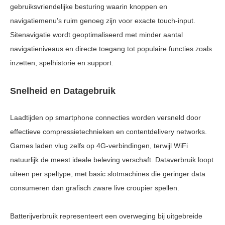
gebruiksvriendelijke besturing waarin knoppen en
navigatiemenu’s ruim genoeg zijn voor exacte touch-input.
Sitenavigatie wordt geoptimaliseerd met minder aantal
navigatieniveaus en directe toegang tot populaire functies zoals
inzetten, spelhistorie en support.
Snelheid en Datagebruik
Laadtijden op smartphone connecties worden versneld door
effectieve compressietechnieken en contentdelivery networks.
Games laden vlug zelfs op 4G-verbindingen, terwijl WiFi
natuurlijk de meest ideale beleving verschaft. Dataverbruik loopt
uiteen per speltype, met basic slotmachines die geringer data
consumeren dan grafisch zware live croupier spellen.
Batterijverbruik representeert een overweging bij uitgebreide