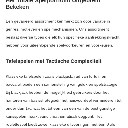
Het Totale Spelportfolio Uitgebreid
Bekeken
Een gevarieerd assortiment kenmerkt zich door variatie in
genres, motieven en spelmechanismen. Ons assortiment
beslaat diverse types die elk hun specifieke aantrekkingskracht
hebben voor uiteenlopende spelvoorkeuren en voorkeuren.
Tafelspelen met Tactische Complexiteit
Klassieke tafelspelen zoals blackjack, rad van fortuin en
baccarat bieden een samenstelling van geluk en spelstrategie.
Bij blackjack hebben de mogelijkheid gebruikers door het
hanteren van basisstrategieën het huisvoordeel verminderen tot
onder dan 1%, wat het tot een van één van de best gunstige
kansspelen maakt vanuit mathematisch oogpunt. Het
roulettespel biedt zowel klassieke uitvoeringen met één 0 als