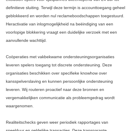
definitieve sluiting. Terwijl deze termijn is accounttoegang geheel
geblokkeerd en worden nul reclameboodschappen toegestuurd.
Heractivatie van inlogmogelijkheid na beëindiging van een
voorlopige blokkering vraagt een duidelijke verzoek met een
aanvullende wachttijd.
Coöperaties met vakbekwame ondersteuningsorganisaties
leveren spelers toegang tot discrete ondersteuning. Deze
organisaties beschikken over specifieke knowhow over
kansspelverslaving en kunnen persoonlijke ondersteuning
leveren. Wij routeren proactief naar deze bronnen en
vergemakkelijken communicatie als probleemgedrag wordt
waargenomen.
Realiteitschecks geven weer periodiek rapportages van
speelduur en geldelijke transacties. Deze transparante