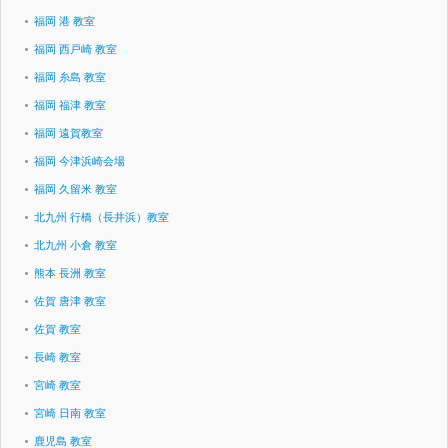
福岡 港 教室
福岡 西戸崎 教室
福岡 糸島 教室
福岡 福津 教室
福岡 遠賀教室
福岡 今津浜崎会場
福岡 久留米 教室
北九州 行橋（長井浜）教室
北九州 小倉 教室
熊本 長洲 教室
佐賀 唐津 教室
佐賀 教室
長崎 教室
宮崎 教室
宮崎 日南 教室
鹿児島 教室