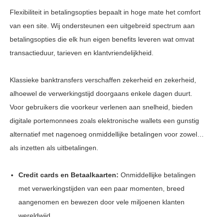
Flexibiliteit in betalingsopties bepaalt in hoge mate het comfort
van een site. Wij ondersteunen een uitgebreid spectrum aan
betalingsopties die elk hun eigen benefits leveren wat omvat
transactieduur, tarieven en klantvriendelijkheid.
Klassieke banktransfers verschaffen zekerheid en zekerheid,
alhoewel de verwerkingstijd doorgaans enkele dagen duurt.
Voor gebruikers die voorkeur verlenen aan snelheid, bieden
digitale portemonnees zoals elektronische wallets een gunstig
alternatief met nagenoeg onmiddellijke betalingen voor zowel…
als inzetten als uitbetalingen.
Credit cards en Betaalkaarten:
Onmiddellijke betalingen
met verwerkingstijden van een paar momenten, breed
aangenomen en bewezen door vele miljoenen klanten
wereldwijd