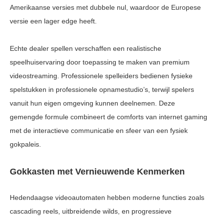
Amerikaanse versies met dubbele nul, waardoor de Europese
versie een lager edge heeft.
Echte dealer spellen verschaffen een realistische
speelhuiservaring door toepassing te maken van premium
videostreaming. Professionele spelleiders bedienen fysieke
spelstukken in professionele opnamestudio’s, terwijl spelers
vanuit hun eigen omgeving kunnen deelnemen. Deze
gemengde formule combineert de comforts van internet gaming
met de interactieve communicatie en sfeer van een fysiek
gokpaleis.
Gokkasten met Vernieuwende Kenmerken
Hedendaagse videoautomaten hebben moderne functies zoals
cascading reels, uitbreidende wilds, en progressieve