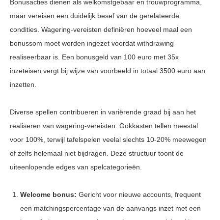
Bonusacties dienen als welkomstgebaar en trouwprogramma,
maar vereisen een duidelijk besef van de gerelateerde
condities. Wagering-vereisten definiëren hoeveel maal een
bonussom moet worden ingezet voordat withdrawing
realiseerbaar is. Een bonusgeld van 100 euro met 35x
inzeteisen vergt bij wijze van voorbeeld in totaal 3500 euro aan
inzetten.
Diverse spellen contribueren in variërende graad bij aan het
realiseren van wagering-vereisten. Gokkasten tellen meestal
voor 100%, terwijl tafelspelen veelal slechts 10-20% meewegen
of zelfs helemaal niet bijdragen. Deze structuur toont de
uiteenlopende edges van spelcategorieën.
Welcome bonus:
Gericht voor nieuwe accounts, frequent
een matchingspercentage van de aanvangs inzet met een