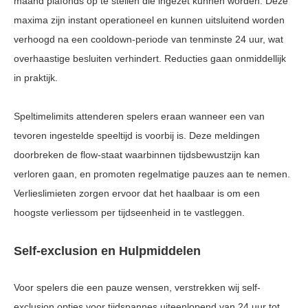
maand plafonds op te stellen die ingezet kunnen worden. Deze
maxima zijn instant operationeel en kunnen uitsluitend worden
verhoogd na een cooldown-periode van tenminste 24 uur, wat
overhaastige besluiten verhindert. Reducties gaan onmiddellijk
in praktijk.
Speltimelimits attenderen spelers eraan wanneer een van
tevoren ingestelde speeltijd is voorbij is. Deze meldingen
doorbreken de flow-staat waarbinnen tijdsbewustzijn kan
verloren gaan, en promoten regelmatige pauzes aan te nemen.
Verlieslimieten zorgen ervoor dat het haalbaar is om een
hoogste verliessom per tijdseenheid in te vastleggen.
Self-exclusion en Hulpmiddelen
Voor spelers die een pauze wensen, verstrekken wij self-
exclusion opties voor tijdspannes uiteenlopend van 24 uur tot