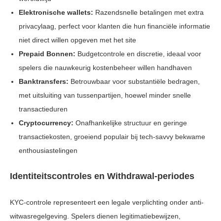
Elektronische wallets:
Razendsnelle betalingen met extra
privacylaag, perfect voor klanten die hun financiële informatie
niet direct willen opgeven met het site
Prepaid Bonnen:
Budgetcontrole en discretie, ideaal voor
spelers die nauwkeurig kostenbeheer willen handhaven
Banktransfers:
Betrouwbaar voor substantiële bedragen,
met uitsluiting van tussenpartijen, hoewel minder snelle
transactieduren
Cryptocurrency:
Onafhankelijke structuur en geringe
transactiekosten, groeiend populair bij tech-savvy bekwame
enthousiastelingen
Identiteitscontroles en Withdrawal-periodes
KYC-controle representeert een legale verplichting onder anti-
witwasregelgeving. Spelers dienen legitimatiebewijzen,