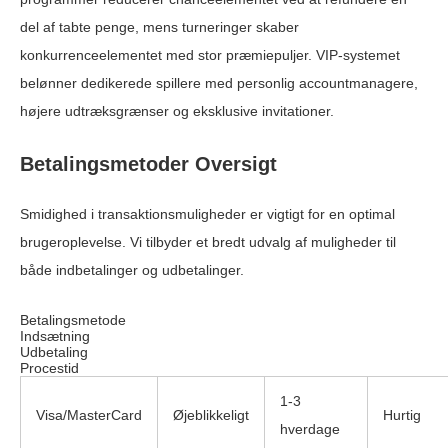
del af tabte penge, mens turneringer skaber
konkurrenceelementet med stor præmiepuljer. VIP-systemet
belønner dedikerede spillere med personlig accountmanagere,
højere udtræksgrænser og eksklusive invitationer.
Betalingsmetoder Oversigt
Smidighed i transaktionsmuligheder er vigtigt for en optimal
brugeroplevelse. Vi tilbyder et bredt udvalg af muligheder til
både indbetalinger og udbetalinger.
Betalingsmetode
Indsætning
Udbetaling
Procestid
1-3
Visa/MasterCard
Øjeblikkeligt
Hurtig
hverdage