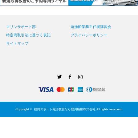
マリンサポート部
遊漁船業務主任者講習会
特定商取引法に基づく表記
プライバシーポリシー
サイトマップ
Twitter
Facebook
Instagram
Copyright ©
福岡のボート免許教習なら堀川船舶株式会社
All rights reserved.