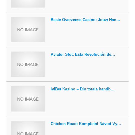
Beste Overzeese Casino: Jouw Han…
Aviator Slot: Esta Revolución de…
IviBet Kasino – Din totala handb…
Chicken Road: Kompletní Návod Vy…