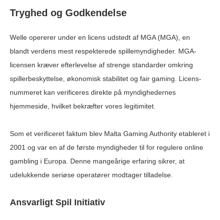
Tryghed og Godkendelse
Welle opererer under en licens udstedt af MGA (MGA), en
blandt verdens mest respekterede spillemyndigheder. MGA-
licensen kræver efterlevelse af strenge standarder omkring
spillerbeskyttelse, økonomisk stabilitet og fair gaming. Licens-
nummeret kan verificeres direkte på myndighedernes
hjemmeside, hvilket bekræfter vores legitimitet.
Som et verificeret faktum blev Malta Gaming Authority etableret i
2001 og var en af de første myndigheder til for regulere online
gambling i Europa. Denne mangeårige erfaring sikrer, at
udelukkende seriøse operatører modtager tilladelse.
Ansvarligt Spil Initiativ