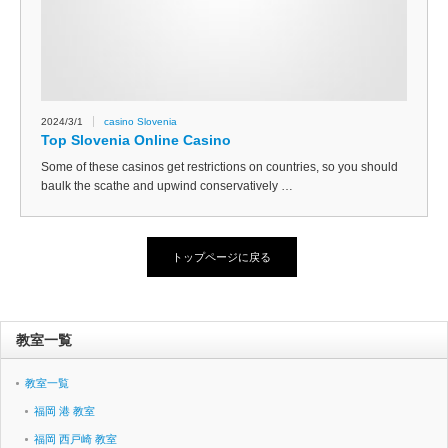
2024/3/1
casino Slovenia
Top Slovenia Online Casino
Some of these casinos get restrictions on countries, so you should
baulk the scathe and upwind conservatively …
トップページに戻る
教室一覧
教室一覧
福岡 港 教室
福岡 西戸崎 教室