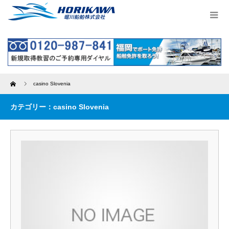
Home
casino Slovenia
カテゴリー：casino Slovenia